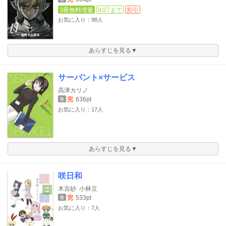
3冊無料増量
8/27まで
割引
お気に入り：98人
あらすじを見る▼
サーバント×サービス
高津カリノ
完
636pt
巻
お気に入り：17人
あらすじを見る▼
咲日和
木吉紗
小林立
完
533pt
巻
お気に入り：7人