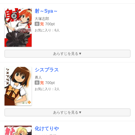
射～Sya～
大塚志郎
完
700pt
巻
お気に入り：6人
あらすじを見る▼
シスプラス
勇人
完
700pt
巻
お気に入り：2人
あらすじを見る▼
化けてりや