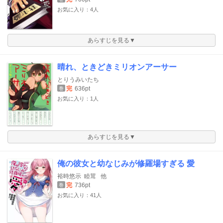
お気に入り：4人
あらすじを見る▼
晴れ、ときどきミリオンアーサー
とりうみいたち
完
636pt
巻
お気に入り：1人
あらすじを見る▼
俺の彼女と幼なじみが修羅場すぎる 愛
裕時悠示
睦茸
他
完
736pt
巻
お気に入り：41人