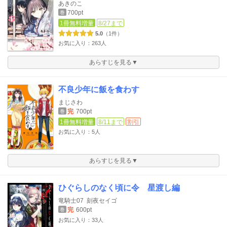
あきのこ
700pt
巻
1冊無料増量
8/27まで
5.0
（1件）
お気に入り：263人
あらすじを見る▼
不良少年に飯を食わす
まじさわ
完
700pt
巻
1冊無料増量
8/11まで
割引
お気に入り：5人
あらすじを見る▼
ひぐらしのなく頃に令 星渡し編
竜騎士07
刻夜セイゴ
完
600pt
巻
お気に入り：33人