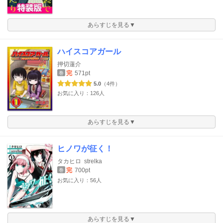
あらすじを見る▼
ハイスコアガール
押切蓮介
完
571pt
巻
5.0
（4件）
お気に入り：126人
あらすじを見る▼
ヒノワが征く！
タカヒロ
strelka
完
700pt
巻
お気に入り：56人
あらすじを見る▼