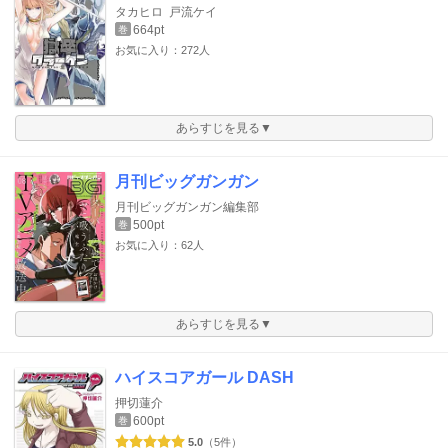
タカヒロ
戸流ケイ
664pt
巻
お気に入り：272人
あらすじを見る▼
月刊ビッグガンガン
月刊ビッグガンガン編集部
500pt
巻
お気に入り：62人
あらすじを見る▼
ハイスコアガール DASH
押切蓮介
600pt
巻
5.0
（5件）