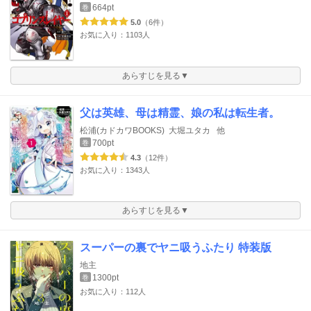
664pt
巻
5.0
（6件）
お気に入り：1103人
あらすじを見る▼
父は英雄、母は精霊、娘の私は転生者。
松浦(カドカワBOOKS)
大堀ユタカ
他
700pt
巻
4.3
（12件）
お気に入り：1343人
あらすじを見る▼
スーパーの裏でヤニ吸うふたり 特装版
地主
1300pt
巻
お気に入り：112人