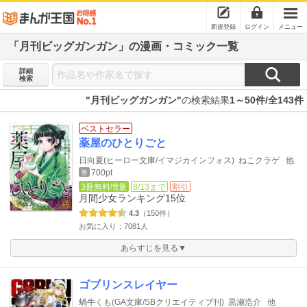
新規登録
ログイン
メニュー
「月刊ビッグガンガン」の漫画・コミック一覧
詳細
検索
"月刊ビッグガンガン"
の検索結果
1～50件/全143件
ベストセラー
薬屋のひとりごと
日向夏(ヒーロー文庫/イマジカインフォス)
ねこクラゲ
他
700pt
巻
3冊無料増量
8/13まで
割引
月間少女ランキング
15位
4.3
（150件）
お気に入り：7081人
あらすじを見る▼
ゴブリンスレイヤー
蝸牛くも(GA文庫/SBクリエイティブ刊)
黒瀬浩介
他