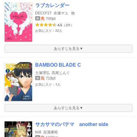
ラブカレンダー
DECO*27
水瀬マユ
他
完
700pt
巻
4.5
（2件）
お気に入り：22人
あらすじを見る▼
BAMBOO BLADE C
土塚理弘
高尾じんぐ
完
718pt
巻
お気に入り：7人
あらすじを見る▼
サカサマのパテマ another side
toi8
吉浦康裕