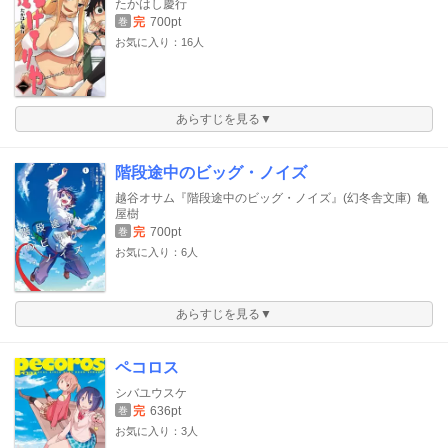
たかはし慶行
完
700pt
巻
お気に入り：16人
あらすじを見る▼
階段途中のビッグ・ノイズ
越谷オサム『階段途中のビッグ・ノイズ』(幻冬舎文庫)
亀
屋樹
完
700pt
巻
お気に入り：6人
あらすじを見る▼
ペコロス
シバユウスケ
完
636pt
巻
お気に入り：3人