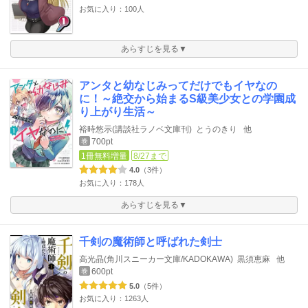
お気に入り：100人
あらすじを見る▼
アンタと幼なじみってだけでもイヤなの
に！～絶交から始まるS級美少女との学園成
り上がり生活～
裕時悠示(講談社ラノベ文庫刊)
とうのきり
他
700pt
巻
1冊無料増量
8/27まで
4.0
（3件）
お気に入り：178人
あらすじを見る▼
千剣の魔術師と呼ばれた剣士
高光晶(角川スニーカー文庫/KADOKAWA)
黒須恵麻
他
600pt
巻
5.0
（5件）
お気に入り：1263人