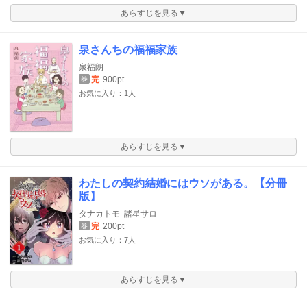
あらすじを見る▼
泉さんちの福福家族
泉福朗
完
900pt
巻
お気に入り：1人
あらすじを見る▼
わたしの契約結婚にはウソがある。【分冊
版】
タナカトモ
諸星サロ
完
200pt
巻
お気に入り：7人
あらすじを見る▼