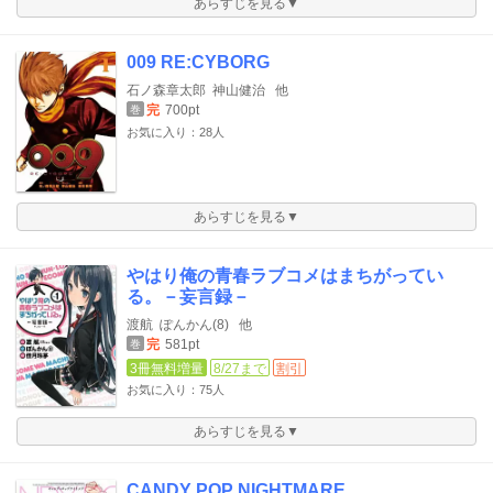
あらすじを見る▼
009 RE:CYBORG
石ノ森章太郎
神山健治
他
完
700pt
巻
お気に入り：28人
あらすじを見る▼
やはり俺の青春ラブコメはまちがってい
る。－妄言録－
渡航
ぽんかん(8)
他
完
581pt
巻
3冊無料増量
8/27まで
割引
お気に入り：75人
あらすじを見る▼
CANDY POP NIGHTMARE