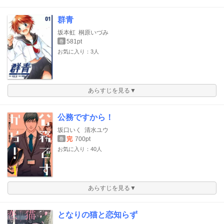
群青
坂本虹
桐原いづみ
581pt
巻
お気に入り：3人
あらすじを見る▼
公務ですから！
坂口いく
清水ユウ
完
700pt
巻
お気に入り：40人
あらすじを見る▼
となりの猫と恋知らず