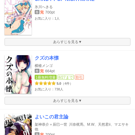
氷川へきる
完
700pt
巻
お気に入り：1人
あらすじを見る▼
クズの本懐
横槍メンゴ
完
664pt
巻
1冊無料増量
8/27まで
割引
5.0
（4件）
お気に入り：738人
あらすじを見る▼
よいこの君主論
架神恭介＋辰巳一世
川奈梶馬、M.W、天然君ii、マエサキ
他
完
700pt
巻