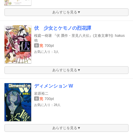
あらすじを見る▼
伏 少女とケモノの烈花譚
桜庭一樹著 『伏 贋作・里見八犬伝』(文春文庫刊)
hakus
他
完
700pt
巻
お気に入り：3人
あらすじを見る▼
ディメンション W
岩原裕二
完
700pt
巻
お気に入り：28人
あらすじを見る▼