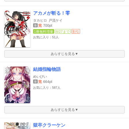
アカメが斬る！零
タカヒロ
戸流ケイ
完
700pt
巻
1冊無料増量
8/27まで
割引
お気に入り：51人
あらすじを見る▼
結婚指輪物語
めいびい
完
664pt
巻
お気に入り：587人
あらすじを見る▼
獄卒クラーケン