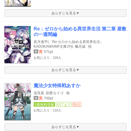
あらすじを見る▼
Re：ゼロから始める異世界生活 第二章 屋敷
の一週間編
長月達平(「Re:ゼロから始める異世界生活」
KADOKAWA/MF文庫J刊)
楓月誠
他
完
571pt
巻
お気に入り：226人
あらすじを見る▼
魔法少女特殊戦あすか
深見真
刻夜セイゴ
他
完
700pt
巻
1冊無料増量
8/27まで
割引
お気に入り：116人
あらすじを見る▼