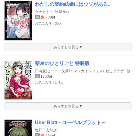
わたしの契約結婚にはウソがある。
タナカトモ
諸星サロ
完
700pt
巻
お気に入り：36人
あらすじを見る▼
薬屋のひとりごと 特装版
日向夏(ヒーロー文庫/イマジカインフォス)
ねこクラゲ
他
1300pt
巻
お気に入り：148人
あらすじを見る▼
Ubel Blatt～ユーベルブラット～
塩野干支郎次
完
664pt
巻