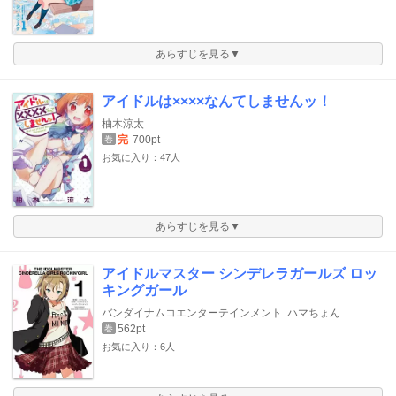
あらすじを見る▼
アイドルは××××なんてしませんッ！
柚木涼太
完
700pt
巻
お気に入り：47人
あらすじを見る▼
アイドルマスター シンデレラガールズ ロッ
キングガール
バンダイナムコエンターテインメント
ハマちょん
562pt
巻
お気に入り：6人