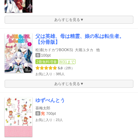
あらすじを見る▼
父は英雄、母は精霊、娘の私は転生者。
【分冊版】
松浦(カドカワBOOKS)
大堀ユタカ
他
100pt
巻
2冊無料増量
8/31まで
5.0
（2件）
お気に入り：385人
あらすじを見る▼
ゆずべんとう
葵梅太郎
完
700pt
巻
お気に入り：23人