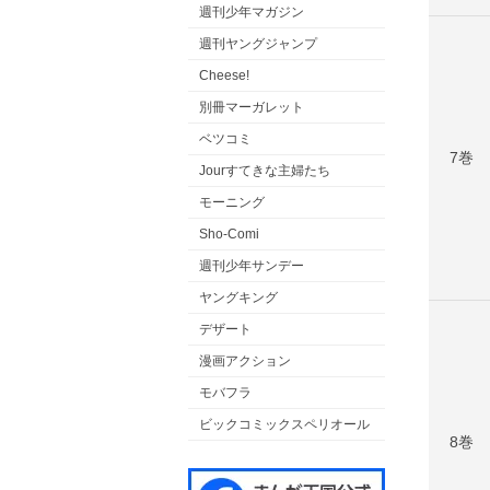
週刊少年マガジン
週刊ヤングジャンプ
Cheese!
別冊マーガレット
ベツコミ
7巻
Jourすてきな主婦たち
モーニング
Sho-Comi
週刊少年サンデー
ヤングキング
デザート
漫画アクション
モバフラ
ビックコミックスペリオール
8巻