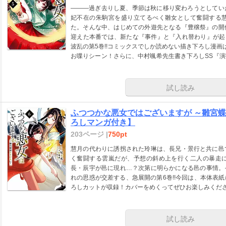
―――過ぎ去りし夏、季節は秋に移り変わろうとしてい
妃不在の朱駒宮を盛り立てるべく雛女として奮闘する
た。そんな中、はじめての外遊先となる『豊穣祭』の開
迎えた本番では、新たな『事件』と『入れ替わり』が起
波乱の第5巻!!コミックスでしか読めない描き下ろし漫
お喋りシーン！さらに、中村颯希先生書き下ろしSS『
ます!!
試し読み
ふつつかな悪女ではございますが ～雛宮蝶
ろしマンガ付き】
203ページ |
750pt
慧月の代わりに誘拐された玲琳は、長兄・景行と共に邑
く奮闘する雲嵐だが、予想の斜め上を行く二人の暴走
長・辰宇が邑に現れ…？次第に明らかになる邑の事情。
れの思惑が交差する、急展開の第6巻!!今回は、本体表
ろしカットが収録！カバーをめくってぜひお楽しみくださ
試し読み