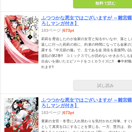
無料で読む
ふつつかな悪女ではございますが ～雛宮蝶
ろしマンガ付き】
183ページ |
673pt
莉莉を脅迫したのが金家の女官と知るやいなや、落とし
返しに行った莉莉の前に、約束の時間になっても金家の
露する『中元節の儀』で、主である金 清佳を直接問い
波乱の第2巻!! コミックスでしか読めないかきおろしも
出会いを描いたエピソードをコミカライズに!! ◆中村
れます!!
試し読み
ふつつかな悪女ではございますが ～雛宮蝶
ろしマンガ付き】
183ページ |
673pt
黄家の女官・冬雪に入れ替わりを気付かれた玲琳。すぐ
として真実を口にすることを禁じる。一方、慧月は、自