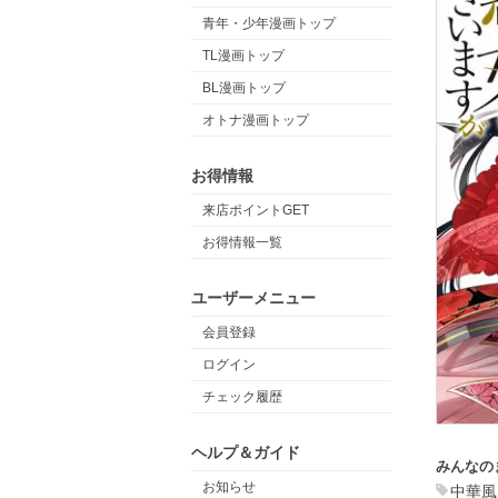
青年・少年漫画トップ
TL漫画トップ
BL漫画トップ
オトナ漫画トップ
お得情報
来店ポイントGET
お得情報一覧
ユーザーメニュー
会員登録
ログイン
チェック履歴
ヘルプ＆ガイド
みんなの
お知らせ
中華風