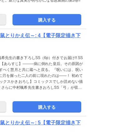
と。新たな真実が明らかになる急展開の第3巻!!
購入する
鼠とりかえ伝～: 4【電子限定描き下
先生の書き下ろしSS（6p）付きでお届け!! SS
 【あらすじ】―――病に倒れた皇后。その原因が
すべく慧月と共に蔵へと戻る。『呪いには、呪い
に刃を握った二人の前に現れたのは――！ 初めて
コミックスかきおろし】コミックスでしか読めない描
 さらに中村颯希先生書きおろしSS「弓」が収録!
は…。弓尽くしの4巻をご堪能ください!!
購入する
鼠とりかえ伝～: 5【電子限定描き下