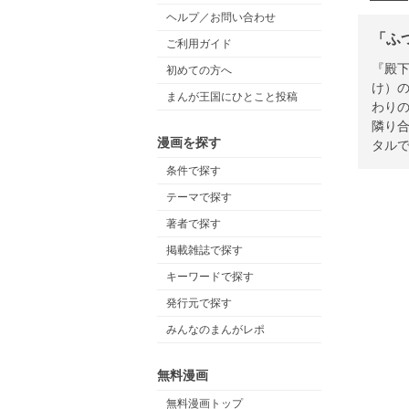
ヘルプ／お問い合わせ
「ふ
ご利用ガイド
『殿
初めての方へ
け）
まんが王国にひとこと投稿
わりの
隣り
漫画を探す
タルで
条件で探す
テーマで探す
著者で探す
掲載雑誌で探す
キーワードで探す
発行元で探す
みんなのまんがレポ
無料漫画
無料漫画トップ