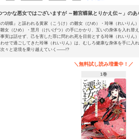
つつかな悪女ではございますが ～雛宮蝶鼠とりかえ伝～」のあら
下の胡蝶』と謳われる黄家（こうけ）の雛女（ひめ）・玲琳（れいりん
の雛女（ひめ）・慧月（けいげつ）の手にかかり、互いの身体を入れ替
事実は話せず、己を害した罪に問われ死を目前とする玲琳（れいりん）
合わせで過ごしてきた玲琳（れいりん）は、むしろ健康な身体を手に入
次々と逆境を乗り越えていく――!?
＼無料試し読み増量中！／
1巻