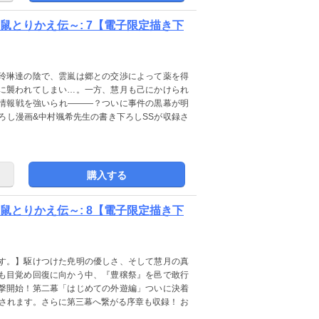
鼠とりかえ伝～: 7【電子限定描き下
玲琳達の陰で、雲嵐は郷との交渉によって薬を得
に襲われてしまい…。一方、慧月も己にかけられ
情報戦を強いられ―――？ついに事件の黒幕が明
下ろし漫画&中村颯希先生の書き下ろしSSが収録さ
購入する
鼠とりかえ伝～: 8【電子限定描き下
す。】駆けつけた尭明の優しさ、そして慧月の真
も目覚め回復に向かう中、『豊穣祭』を邑で敢行
撃開始！第二幕「はじめての外遊編」ついに決着
録されます。さらに第三幕へ繋がる序章も収録！ お