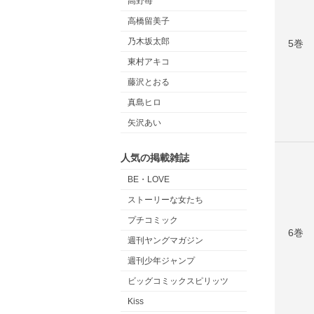
高野苺
高橋留美子
乃木坂太郎
5巻
東村アキコ
藤沢とおる
真島ヒロ
矢沢あい
人気の掲載雑誌
BE・LOVE
ストーリーな女たち
プチコミック
6巻
週刊ヤングマガジン
週刊少年ジャンプ
ビッグコミックスピリッツ
Kiss