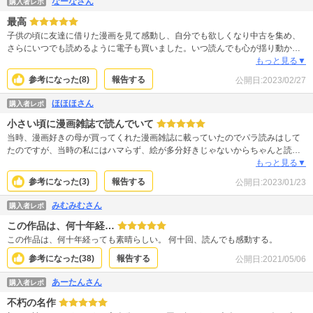
なーなさん
購入者レポ
最高
子供の頃に友達に借りた漫画を見て感動し、自分でも欲しくなり中古を集め、
さらにいつでも読めるように電子も買いました。いつ読んでも心が揺り動かさ
れる最高の漫画です。
もっと見る▼
参考になった(
8
)
報告する
公開日:
2023/02/27
ほほほさん
購入者レポ
小さい頃に漫画雑誌で読んでいて
当時、漫画好きの母が買ってくれた漫画雑誌に載っていたのでパラ読みはして
たのですが、当時の私にはハマらず、絵が多分好きじゃないからちゃんと読ん
でもいなかったのと、多分難し過ぎたのと、途中から読んだのかな？って感じ
もっと見る▼
です。 大人になってから「懐かしい」と古本屋で100円だったので久しぶりに
参考になった(
3
)
報告する
公開日:
2023/01/23
読んだら「なんだこれ！すごい面白いじゃないか！！」となり。 電子でも買っ
ちゃいました。 本当に面白いです。 ユーリが本当にカッコいい。 カッコいい
みむみむさん
購入者レポ
名シーンがたくさんあるんですが、カイルの奥様、昨日候補を言い負かす所が1
この作品は、何十年経…
番好き。 本当器が違う‥の一言。 そのあと、エジプト展に行った時に、ネフェ
ルティティの片目の像見て「わーこれだ‥」と感動したのを覚えてます。
この作品は、何十年経っても素晴らしい。 何十回、読んでも感動する。
参考になった(
38
)
報告する
公開日:
2021/05/06
あーたんさん
購入者レポ
不朽の名作