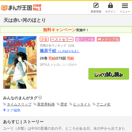
新規登録
ログイン
メニュー
天は赤い河のほとり
無料キャンペーン
実施中！
少女
ベストセラー
アニメ化
メディア化
月間少女ランキング
12位
篠原千絵
（しのはらちえ）
28巻
完結
/279話
完結
2874人
がお気に入り登録中
みんなのまんがタグ
タイムスリップ
異世界転移
歴史
ヒッタイト
アニメ化
タグ編集
あらすじ | ストーリー
ユーリ（夕梨）は中3の普通の女の子。ところがある日、水の中から出てきた