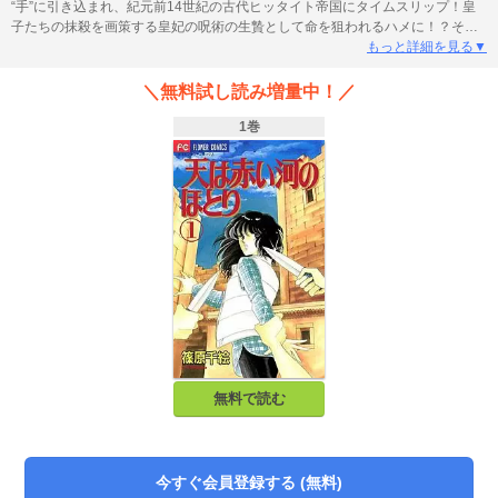
“手”に引き込まれ、紀元前14世紀の古代ヒッタイト帝国にタイムスリップ！皇
子たちの抹殺を画策する皇妃の呪術の生贄として命を狙われるハメに！？そん
なユーリを救ったのは、次期皇帝の最有力候補である第3皇子のカイルだった。
もっと詳細を見る▼
ユーリは皇妃の魔の手に晒されながら、カイルの側室として、そして戦いの女
神（イシュタル）として、様々な局面で活躍し、その名を歴史に刻んでゆ
＼無料試し読み増量中！／
く…。
1巻
無料で読む
今すぐ会員登録する (無料)