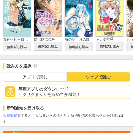
ふしぎ遊戯
僕は妹に恋をする
青春ヘビーローテーション
海の闇、月の影
無料試し読み
無料試し読み
無料試し読み
無料試し読み
読み方を選択
アプリで読む
ウェブで読む
専用アプリのダウンロード
サクサクまんがを読めて多機能！
新刊通知を受け取る
会員登録
をすると「天は赤い河のほとり」新刊配信のお知らせが受け取れま
す。