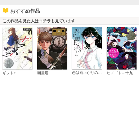
おすすめ作品
この作品を見た人はコチラも見ています
恋は雨上がりのように
ギフト±
幽麗塔
ヒメゴト～十九歳の制服～