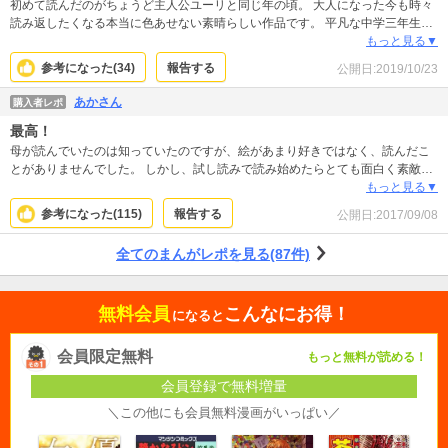
初めて読んだのがちょうど主人公ユーリと同じ年の頃。 大人になった今も時々
読み返したくなる本当に色あせない素晴らしい作品です。 平凡な中学三年生の
ユーリが異世界にタイムスリップする所から始まり、カイルという超絶イケメ
もっと見る▼
ンと出会います。 この作品のすごいところは、ストーリーの展開が早く、 主人
参考になった(
34
)
報告する
公開日:
2019/10/23
公だけでなく脇役も魅力的な所。 沢山の大事な人を失いますが、最後は結ばれ
る2人。 涙なしでは見れません。 子どもから大人まで楽しめる絶対読んでもら
あかさん
購入者レポ
いたいオススメの一作です。
最高！
母が読んでいたのは知っていたのですが、絵があまり好きではなく、読んだこ
とがありませんでした。 しかし、試し読みで読み始めたらとても面白く素敵な
作品で最後まで読んでしまいました。 今まで読んだ漫画の中で、間違いなくナ
もっと見る▼
ンバーワンです！！！読んだことない方には是非読んでほしい！！！最高で
参考になった(
115
)
報告する
公開日:
2017/09/08
す！
全てのまんがレポを見る(87件)
無料会員
こんなにお得！
になると
会員限定無料
もっと無料が読める！
会員登録で無料増量
＼この他にも会員無料漫画がいっぱい／