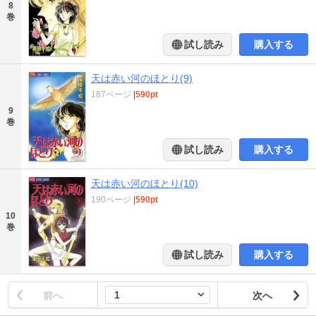
8
巻
試し読み
購入する
天は赤い河のほとり(9)
187ページ
|
590pt
9
巻
試し読み
購入する
天は赤い河のほとり(10)
190ページ
|
590pt
10
巻
試し読み
購入する
前へ
次へ