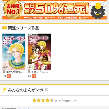
関連シリーズ作品
天は赤い河のほとり～宿敵～【マイクロ】
天は赤い河のほとり～書簡～【マイクロ】
1巻
完
1巻
完
みんなのまんがレポ
(
4.7
)
評価数
23
件