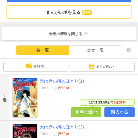
まんがレポを見る
87件
全巻の情報を
閉じる
巻一覧
コマ一覧
最終巻
まとめ買い
天は赤い河のほとり(1)
189ページ
|
590pt
1
巻
12/31 23:59
まで
1冊無料
無料で読む
購入する
天は赤い河のほとり(2)
190ページ
|
590pt