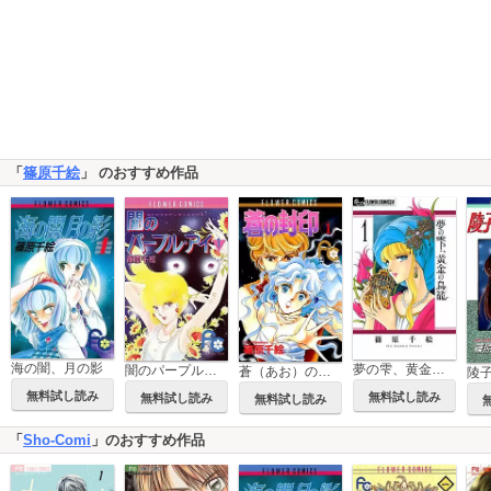
「
篠原千絵
」 のおすすめ作品
海の闇、月の影
夢の雫、黄金の鳥籠
闇のパープル・アイ
蒼（あお）の封印
無料試し読み
無料試し読み
無料試し読み
無料試し読み
「
Sho-Comi
」のおすすめ作品