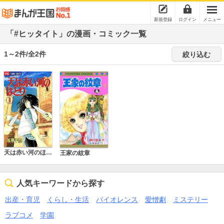
新規登録
ログイン
メニュー
「#ヒッタイト」の漫画・コミック一覧
1～2件/全2件
絞り込む
天は赤い河のほとり
王家の紋章
人気キーワードから探す
出産・育児
くらし・生活
バイオレンス
愛憎劇
ミステリー
ラブコメ
学園