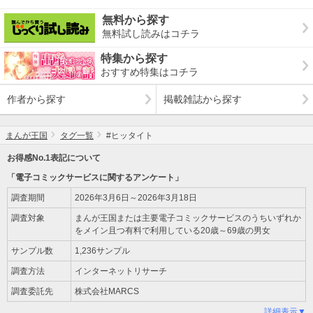
無料から探す
無料試し読みはコチラ
特集から探す
おすすめ特集はコチラ
作者から探す
掲載雑誌から探す
まんが王国
タグ一覧
#ヒッタイト
お得感No.1表記について
「電子コミックサービスに関するアンケート」
調査期間
2026年3月6日～2026年3月18日
調査対象
まんが王国または主要電子コミックサービスのうちいずれか
をメイン且つ有料で利用している20歳～69歳の男女
サンプル数
1,236サンプル
調査方法
インターネットリサーチ
調査委託先
株式会社MARCS
詳細表示▼