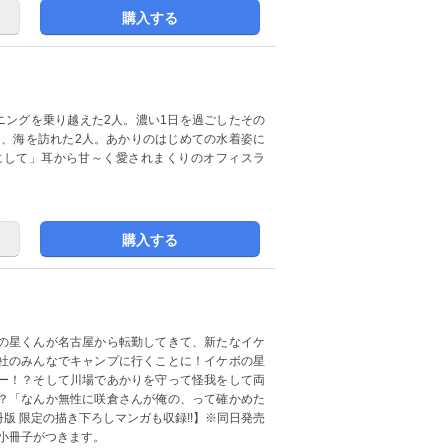
購入する
ニングを乗り越えた2人。濃い1日を過ごしたその
日、海を訪れた2人。あかりのはじめての水着姿に
にして」耳から甘～く愛されまくりのオフィスラ
購入する
の星くんが名古屋から転勤してきて、新たなイケ
社のみんなでキャンプに行くことに！イケボの星
ー！？そして川場であかりを守って怪我をして両
？「なんか無性に咲倉さんが俺の、って確かめた
版 限定の描き下ろしマンガも収録!!】※同日発売
ジ小冊子がつきます。