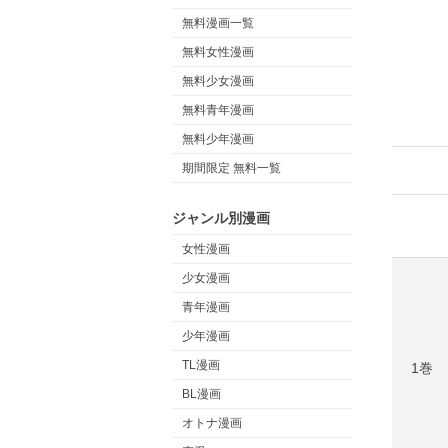
無料漫画一覧
無料女性漫画
無料少女漫画
無料青年漫画
無料少年漫画
期間限定 無料一覧
ジャンル別漫画
女性漫画
少女漫画
青年漫画
少年漫画
TL漫画
1巻
BL漫画
オトナ漫画