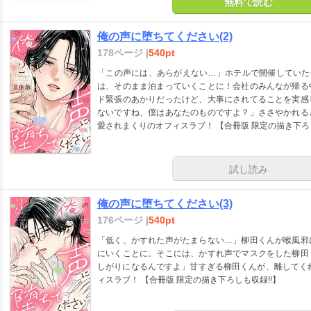
無料で読む
俺の声に堕ちてください(2)
178ページ |
540pt
「この声には、あらがえない…」ホテルで開催していた
は、そのまま泊まっていくことに！会社のみんなが帰る
ド緊張のあかりだったけど、大事にされてることを実感
ないですね、僕はあなたのものですよ？」ささやかれる
愛されまくりのオフィスラブ！ 【合冊版 限定の描き下ろ
試し読み
俺の声に堕ちてください(3)
176ページ |
540pt
「低く、かすれた声がたまらない…」柳田くんが喉風邪
にいくことに。そこには、かすれ声でマスクをした柳田
しがりになるんですよ」甘すぎる柳田くんが、離してく
ィスラブ！ 【合冊版 限定の描き下ろしも収録!!】