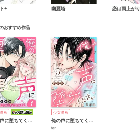
ト±
幽麗塔
 のおすすめ作品
漫画
少女漫画
俺の声に堕ちてください 分冊版
俺の声に堕ちてください 特装版
ten