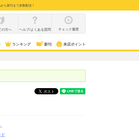
品から新刊まで多数配信！
チェック履歴
ての方へ
ヘルプ/よくある質問
ル
ランキング
新刊
来店ポイント
）
ンド