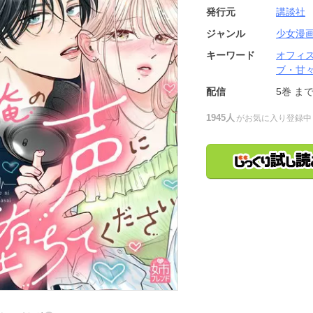
発行元
講談社
ジャンル
少女漫
キーワード
オフィ
ブ・甘
配信
5巻
ま
1945人
がお気に入り登録中