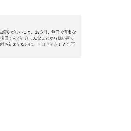
男性経験がないこと。ある日、無口で有名な
た柳田くんが、ひょんなことから低い声で
離感初めてなのに、トロけそう！？ 年下