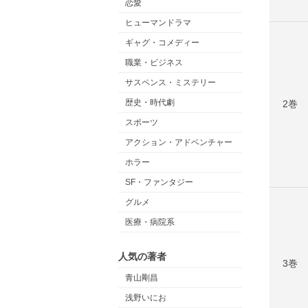
恋愛
ヒューマンドラマ
ギャグ・コメディー
職業・ビジネス
サスペンス・ミステリー
歴史・時代劇
2巻
スポーツ
アクション・アドベンチャー
ホラー
SF・ファンタジー
グルメ
医療・病院系
人気の著者
3巻
青山剛昌
浅野いにお