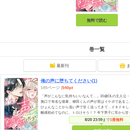
無料で読む
巻一覧
最新刊
俺の声に堕ちてください(1)
195ページ |
540pt
「声がこんなに気持ちいいなんて…」30歳OLの主人公
無口で有名な後輩、柳田くんの声が実はイケボであるこ
ひょんなことから低い声で甘く迫ってきて…ドキドキし
離感初めてなのに、トロけそう！？ 年下男子に耳から甘
8/20 23:59
まで
1冊無料