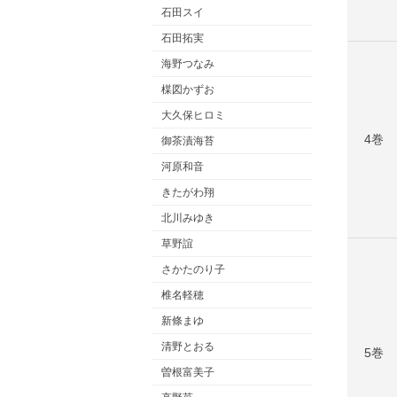
石田スイ
石田拓実
海野つなみ
楳図かずお
大久保ヒロミ
4巻
御茶漬海苔
河原和音
きたがわ翔
北川みゆき
草野誼
さかたのり子
椎名軽穂
新條まゆ
清野とおる
5巻
曽根富美子