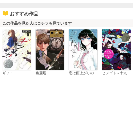
おすすめ作品
この作品を見た人はコチラも見ています
恋は雨上がりのように
ギフト±
幽麗塔
ヒメゴト～十九歳の制服～