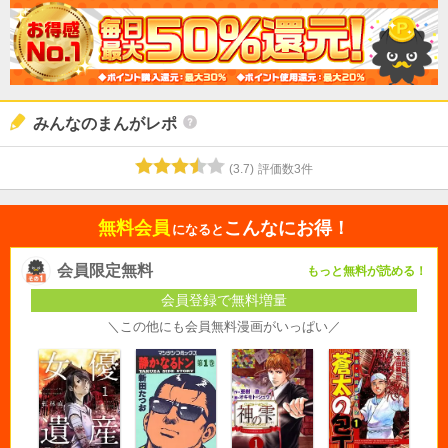
みんなのまんがレポ
(
3.7
)
評価数
3
件
無料会員
こんなにお得！
になると
会員限定無料
もっと無料が読める！
会員登録で無料増量
＼この他にも会員無料漫画がいっぱい／