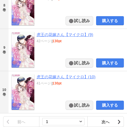
8
巻
試し読み
購入する
虎王の花嫁さん【マイクロ】(9)
42ページ
|
130pt
9
巻
試し読み
購入する
虎王の花嫁さん【マイクロ】(10)
41ページ
|
130pt
10
巻
試し読み
購入する
前へ
次へ