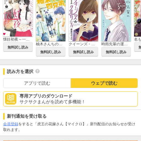
懐妊初夜～一途な社長は求愛の手を緩めない～
柚木さんちの四兄弟。
クイーンズ・クオリティ
時雨先輩の運命の人
無料試し読み
無料試し読み
無料試し読み
無料試し読み
読み方を選択
アプリで読む
ウェブで読む
専用アプリのダウンロード
サクサクまんがを読めて多機能！
新刊通知を受け取る
会員登録
をすると「虎王の花嫁さん【マイクロ】」新刊配信のお知らせが受け
取れます。