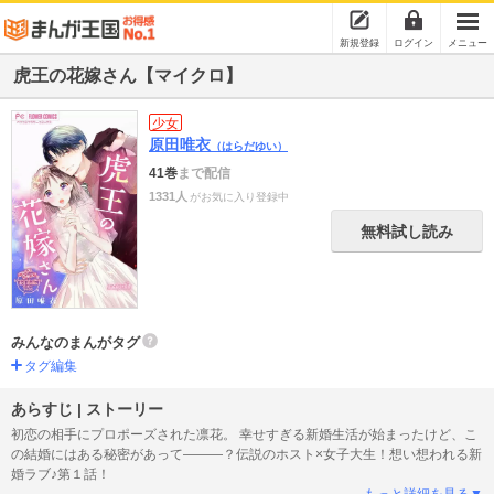
新規登録
ログイン
メニュー
虎王の花嫁さん【マイクロ】
少女
原田唯衣
（はらだゆい）
41巻
まで配信
1331人
がお気に入り登録中
無料試し読み
みんなのまんがタグ
タグ編集
あらすじ | ストーリー
初恋の相手にプロポーズされた凛花。 幸せすぎる新婚生活が始まったけど、こ
の結婚にはある秘密があって―――？伝説のホスト×女子大生！想い想われる新
婚ラブ♪第１話！
もっと詳細を見る▼