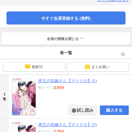
今すぐ会員登録する (無料)
全巻の情報を
閉じる
巻一覧
最新刊
まとめ買い
虎王の花嫁さん【マイクロ】(1)
42ページ
|
130pt
1
巻
試し読み
購入する
虎王の花嫁さん【マイクロ】(2)
42ページ
|
130pt