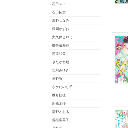
石田スイ
石田拓実
海野つなみ
楳図かずお
大久保ヒロミ
御茶漬海苔
河原和音
きたがわ翔
北川みゆき
草野誼
さかたのり子
椎名軽穂
新條まゆ
清野とおる
曽根富美子