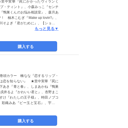
★里中実華『罠にかかったヴィランく
リップ・ティント』、小森みっこ『センチ
ね『鴨巣くんのお悩み相談室』、森月あ
こむぎ『Make up lovin'!』、
、横川そよぎ『君がために』、【ショート
もっと見る▼
で。』、よしはら知矢『鉄壁くんはゆらがな
場合があります。
購入する
＆巻頭カラー 楠なな『恋するリップ・
は恋を知らない』 ★里中実華『罠に
下あき『青と春』、しまあかね『鴨巣
】戌井るよ『かわいい君と』、杏野まこ
すけ『わたしの王子様』、時田ノブコ
、彩織みあ『ビー玉と宝石』、宇多子
掲載していない場合があります。
購入する