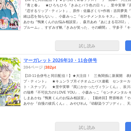
『青と春』 ★ひろちひろ『きみとバラ色の日々』、里中実華『
『恋するリップ・ティント』、原作：佐藤ざくり×作画：吉田夢美
緒は恋を知らない』、小森みっこ『センチメンタル キス』、雨野
あかね『鴨巣くんのお悩み相談室』、森月あめ『あにまる荘202』
ブルーム』、すずみず帆『きみが笑った、その瞬間』、宇多子『キ
の姫柊さん』、北見依都『さっきはじけたミッドナイト』 ※紙版
掲載していない場合があります。
試し読み
マーガレット 2026年10・11合併号
394ページ |
382pt
【10-11合併号と同日配信！】★大注目！ 三角関係に新展開 
プ・ティント』 ★キュンラブ月イチオムニバス連載 センターカ
ト・スナップ』 ★里中実華『罠にかかったヴィランくん』、辰川
の瑞希『不可抗力のI LOVE YOU』、小森みっこ『センチメンタル
しまあかね『鴨巣くんのお悩み相談室』、【最終回】野原唯衣『そ
あやか『自慢の彼氏くん』、みやびれん『幼馴染ラプソディ』、天
い『君ともっと話してみたい。』、そらの星子『君だけが知らない
矢『小鳥遊さんの黒歴史』、イハラミチ『スズキがスキで』、ふく
版に掲載されている記事は、電子版では掲載していない場合があり
試し読み