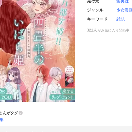
発行元
集英社
ジャンル
少女漫
キーワード
雑誌
321人
がお気に入り登録中
まんがタグ
集