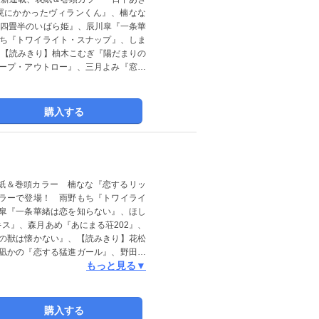
罠にかかったヴィランくん』、楠なな
『四畳半のいばら姫』、辰川皐『一条華
もち『トワイライト・スナップ』、しま
、【読みきり】柚木こむぎ『陽だまりの
ープ・アウトロー』、三月よみ『窓際
に掲載されている記事は、電子版では
購入する
表紙＆巻頭カラー 楠なな『恋するリッ
ラーで登場！ 雨野もち『トワイライ
皐『一条華緒は恋を知らない』、ほし
 キス』、森月あめ『あにまる荘202』、
の獣は懐かない』、【読みきり】花松
凪かの『恋する猛進ガール』、野田み
もっと見る▼
こと』、【ショート特集】よしはら知
すけ『君に言えない隠しごと』 ※紙
ます。
購入する