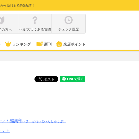
品から新刊まで多数配信！
チェック履歴
ての方へ
ヘルプ/よくある質問
ル
ランキング
新刊
来店ポイント
レット編集部
（まーがれっとへんしゅうぶ）
レット