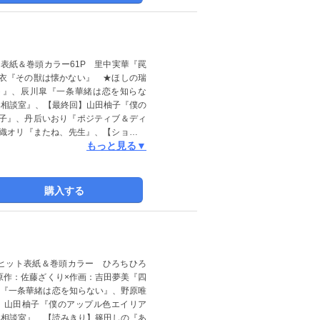
 表紙＆巻頭カラー61P 里中実華『罠
衣『その獣は懐かない』 ★ほしの瑞
ント』、辰川皐『一条華緒は恋を知らな
み相談室』、【最終回】山田柚子『僕の
子』、丹后いおり『ポジティブ＆ディ
澪織オリ『またね、先生』、【ショート
もっと見る▼
恋と弁明』、皐月あかり『青春の続き
場合があります。
購入する
ヒット表紙＆巻頭カラー ひろちひろ
原作：佐藤ざくり×作画：吉田夢美『四
川皐『一条華緒は恋を知らない』、野原唯
、山田柚子『僕のアップル色エイリア
み相談室』、【読みきり】篠田しの『あ