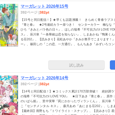
マーガレット 2026年15号
392ページ |
382pt
【15号と同日配信！】★早くも話題沸騰！ きらめく青春ラブス
『青と春』 ★2号連続カラー扉つき！ センターカラー 楠なな
ひろ『きみとバラ色の日々』、ほしの瑞希『不可抗力のI LOVE Y
ス』、辰川皐『一条華緒は恋を知らない』、しまあかね『鴨巣くん
る荘202』、【読みきり】花松あやか『きみが奥手でこまります！
ー』、篠田しの『この恋、一方通行』、もんちあき『みずいろコン
守りたい！』、【ショート特集：夏と恋】キリン・パーク『初恋中
なぶさかえ『キミがいる夏はずるい』 ※紙版に掲載されている記
があります。
試し読み
マーガレット 2026年14号
392ページ |
382pt
【14号と同日配信！】★コミックス累計170万部突破！ 絶好調
の瑞希『不可抗力のI LOVE YOU』 ★日下あき『青と春』、原
のいばら姫』、里中実華『罠にかかったヴィランくん』、辰川皐『
こ『センチメンタル キス』、森月あめ『あにまる荘202』、し
【最終回】雨野もち『トワイライト・スナップ』、【読みきり】星