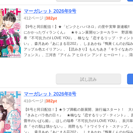
マーガレット 2026年9号
412ページ |
382pt
【9号と同日配信！】★「ピンクとハバネロ」の里中実華 新連載!!
にかかったヴィランくん』 ★キュン展開センターカラー 野原唯
希『不可抗力のI LOVE YOU』、楠なな『恋するリップ・ティ
い』、森月あめ『あにまる荘202』、しまあかね『鴨巣くんのお悩
アップル色エイリアン』、【読みきり】もんちあき『キライなあの
フェンス』、三河杏『アイム ア ヒロイン アンド ヒーロー！』、
特集】ひない菜月『たぶん、きっと、熱のせい』、維澄ヨウ『
を』 ※紙版に掲載されている記事は、電子版では掲載していない
試し読み
マーガレット 2026年8号
410ページ |
382pt
【8号と同日配信！】★ラブ満載の新展開、旅行編スタート！ 大
『きみとバラ色の日々』 ★楠なな『恋するリップ・ティント』、
畳半のいばら姫』、ほしの瑞希『不可抗力のI LOVE YOU』、辰
衣『その獣は懐かない』、雨野もち『トワイライト・スナップ』
ン』、森月あめ『あにまる荘202』、しまあかね『鴨巣くんのお悩