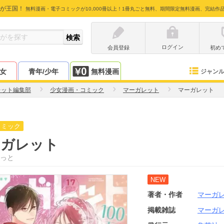
が王国！
無料漫画・電子コミックが10,000冊以上！1冊丸ごと無料、期間限定無料漫画、完結作
ログイン
会員登録
初め
少女
青年/少年
無料漫画
ジャン
レット編集部
少女漫画・コミック
マーガレット
マーガレット
コミック
ーガレット
っと
NEW
著者・作者
マーガ
掲載雑誌
マーガ