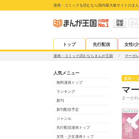
漫画・コミックを読むなら国内最大級サイトのまん
詳細
検索
トップ
先行配信
女性/
漫画・コミック読むならまんが王国
マーガ
人気メニュー
漫画・
無料漫画トップ
マ
ランキング
まーがれ
新刊
新刊配信予定
ジャンル
先行配信漫画トップ
女性・少女漫画トップ