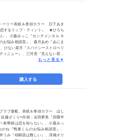
トーリー表紙＆巻頭カラー 日下あき
『恋するリップ・ティント』 ★ひろち
OU』、小森みっこ『センチメンタル キ
のお悩み相談室』、森月あめ『あにま
』、ひない菜月『スパイシーストロベリ
ティニュー』、三河杏『見えない君を
もっと見る▼
毒』、維澄ヨウ『花火の寄り道』、は
事は、電子版では掲載していない場合
購入する
ラブラブ連載、表紙＆巻頭カラー ほし
作：佐藤ざくり×作画：吉田夢美『四畳半
一条華緒は恋を知らない』、小森みっ
まあかね『鴨巣くんのお悩み相談室』、
井うみ『幼馴染は難しい』、澪織オリ