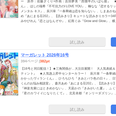
ー 原作：佐藤ざくり×作画：吉田夢美『四畳半のいばら姫』 
ん』、ほしの瑞希『不可抗力のI LOVE YOU』、楠なな『恋する
メンタル キス』、辰川皐『一条華緒は恋を知らない』、しまあか
め『あにまる荘202』、【読みきり】キュートな読みきりカラー34P！ 柚木
みやびれん『恋とはなんぞや』、紅雨ぐみ『Grow and Glow』
特集：Summer Vacation】沖瑠華『夏休み、きみとコンビニ
い』 ※紙版に掲載されている記事は、電子版では掲載していない
試し読み
マーガレット 2026年16号
394ページ |
382pt
【16号と同日配信！】★三角関係が…大注目展開！ 大人気表紙
ティント』 ★人気急上昇中センターカラー！ 辰川皐『一条華緒
かかったヴィランくん』、ひろちひろ『きみとバラ色の日々』、日
くんのお悩み相談室』、森月あめ『あにまる荘202』、【読みきり
『神楽先輩にはときめかない』、天凪かの『きみがいた夏』、ふく
『君のカワイイになりたくて』、北見依都『オンリーダズリン』
『はぐれハピネス』 ※紙版に掲載されている記事は、電子版では
試し読み