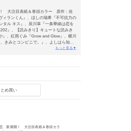
開！ 大注目表紙＆巻頭カラー 原作：佐
ヴィランくん』、ほしの瑞希『不可抗力の
メンタル キス』、辰川皐『一条華緒は恋を
202』、【読みきり】キュートな読みき
や』、紅雨ぐみ『Grow and Glow』、横川
夏休み、きみとコンビニで。』、よしはら知矢
載していない場合があります。
もっと見る▼
まとめ買い
の恋、新展開！ 大注目表紙＆巻頭カラ