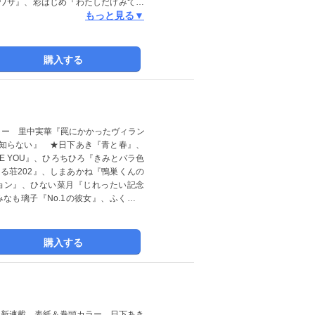
ワサ』、彩はじめ『わたしだけみて澄
もっと見る▼
特集：雨と恋】丹后いおり『きみが傘
雷様のイタズラ』 ※紙版に掲載され
購入する
ラー 里中実華『罠にかかったヴィラン
知らない』 ★日下あき『青と春』、
E YOU』、ひろちひろ『きみとバラ色
る荘202』、しまあかね『鴨巣くんの
ョン』、ひない菜月『じれったい記念
なも璃子『No.1の彼女』、ふくすけ
掲載していない場合があります。
購入する
目新連載、表紙＆巻頭カラー 日下あき