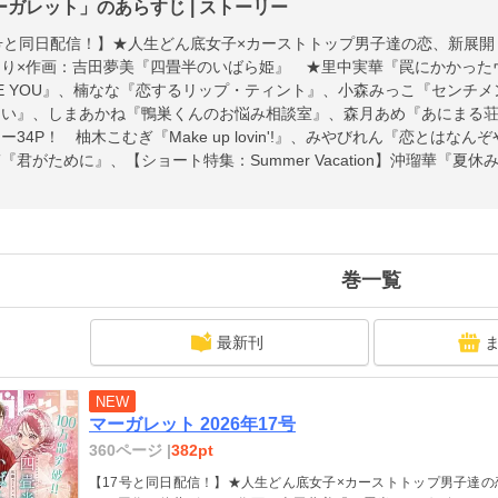
ーガレット」のあらすじ | ストーリー
号と同日配信！】★人生どん底女子×カーストトップ男子達の恋、新展
くり×作画：吉田夢美『四畳半のいばら姫』 ★里中実華『罠にかかった
OVE YOU』、楠なな『恋するリップ・ティント』、小森みっこ『センチ
い』、しまあかね『鴨巣くんのお悩み相談室』、森月あめ『あにまる荘
ー34P！ 柚木こむぎ『Make up lovin'!』、みやびれん『恋とはなんぞ
『君がために』、【ショート特集：Summer Vacation】沖瑠華『
壁くんはゆらがない』 ※紙版に掲載されている記事は、電子版では掲
巻一覧
最新刊
NEW
マーガレット 2026年17号
360ページ |
382pt
【17号と同日配信！】★人生どん底女子×カーストトップ男子達