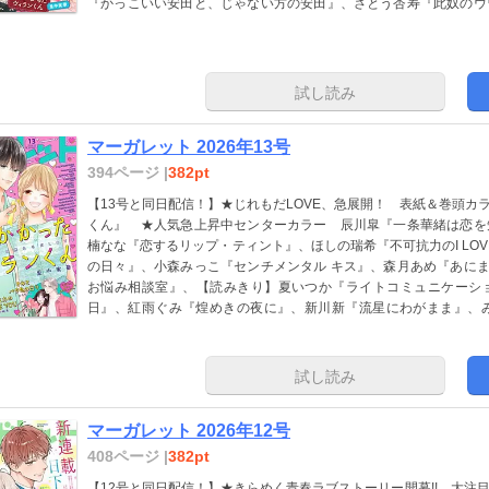
『かっこいい安田と、じゃない方の安田』、さとう杏寿『此奴のウ
春先輩！』、沖瑠華『うちらはちょっと足りてない』、【ショート
を貸して、くれた。』、ちはける『晴れ恋の儀式』、皐月あかり『
ている記事は、電子版では掲載していない場合があります。
試し読み
マーガレット 2026年13号
394ページ |
382pt
【13号と同日配信！】★じれもだLOVE、急展開！ 表紙＆巻頭カ
くん』 ★人気急上昇中センターカラー 辰川皐『一条華緒は恋を
楠なな『恋するリップ・ティント』、ほしの瑞希『不可抗力のI LOV
の日々』、小森みっこ『センチメンタル キス』、森月あめ『あにま
お悩み相談室』、【読みきり】夏いつか『ライトコミュニケーシ
日』、紅雨ぐみ『煌めきの夜に』、新川新『流星にわがまま』、み
『はじまりの笑顔』 ※紙版に掲載されている記事は、電子版では
試し読み
マーガレット 2026年12号
408ページ |
382pt
【12号と同日配信！】★きらめく青春ラブストーリー開幕!! 大注