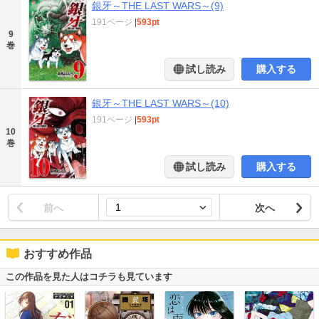
銀牙～THE LAST WARS～(9)
191ページ
|
593pt
9
巻
試し読み
購入する
銀牙～THE LAST WARS～(10)
191ページ
|
593pt
10
巻
試し読み
購入する
前へ
次へ
おすすめ作品
この作品を見た人はコチラも見ています