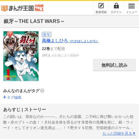
新規登録
ログイン
メニュー
銀牙～THE LAST WARS～
青年
高橋よしひろ
（たかはしよしひろ）
22巻
まで配信
147人
がお気に入り登録中
無料試し読み
みんなのまんがタグ
タグ編集
あらすじ | ストーリー
この闘いは、宿命なのか―――。犬たちの楽園、二子峠に再び襲いかかった怨
敵＜赤カブト＞の血！！犬社会全体を揺るがす未曾有の危機を前に、銀・ウィ
ード・そしてオリオン達兄弟は……！？野犬ＶＳ巨熊、空前絶後のスケールで
展開するシリーズ金字塔！！「銀牙」の歴史が今、ここに極まる！！
もっと詳細を見る▼