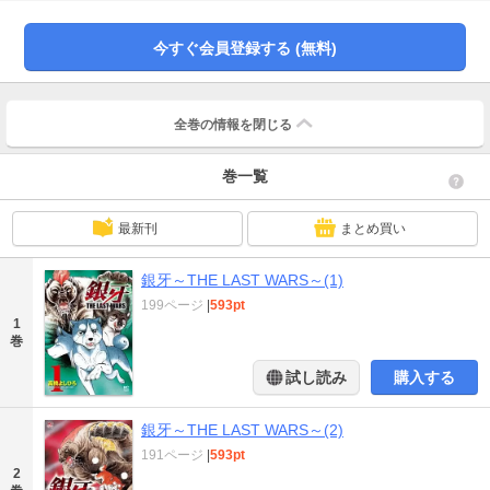
今すぐ会員登録する (無料)
全巻の情報を
閉じる
巻一覧
最新刊
まとめ買い
銀牙～THE LAST WARS～(1)
199ページ
|
593pt
1
巻
試し読み
購入する
銀牙～THE LAST WARS～(2)
191ページ
|
593pt
2