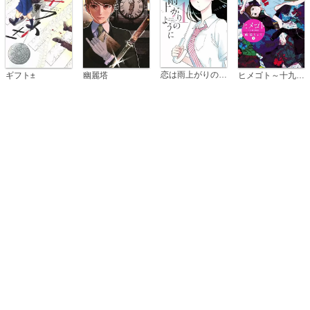
恋は雨上がりのように
ギフト±
幽麗塔
ヒメゴト～十九歳の制服～