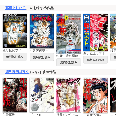
「
高橋よしひろ
」 のおすすめ作品
銀牙伝説ウィード
～銀牙伝説～レクイエム
銀
白い戦士ヤマト
銀牙 流れ星銀
無料試し読み
無料試し読み
無料試し読み
無料試し読み
「
週刊漫画ゴラク
」のおすすめ作品
生贄家族
ギフト±
撲殺ピンク～性犯罪者処刑人～
ス
江戸前の旬～後編～（81巻～）