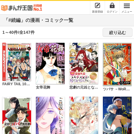
新規登録
ログイン
メニュー
「#続編」の漫画・コミック一覧
1～40件/全147件
絞り込む
FAIRY TAIL 100 YEARS QUEST
悲劇の元凶となる最強外道ラスボス女王は民の為に尽くします。 The Savior's Pride 【連載版】
女帝花舞
ツバサ －WoRLD CHRoNiCLE－ ニライカナイ編