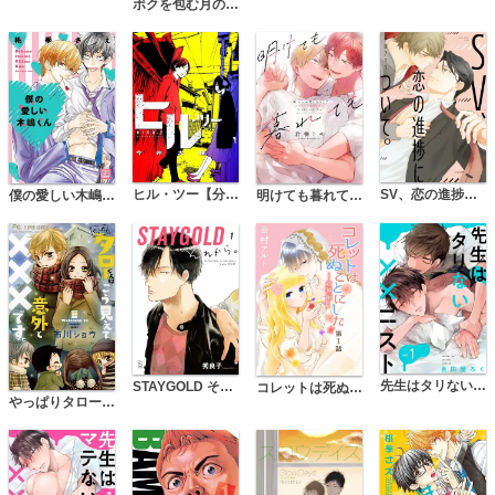
ボクを包む月の光 －ぼく地球(タマ)次世代編－
ヒル・ツー【分冊版】
SV、恋の進捗について。
僕の愛しい木嶋くん
明けても暮れても -続 いつか恋になるまで-【単行本版】
先生はタリない××ニスト【単話版】
STAYGOLD それから。
コレットは死ぬことにした―女神編―［1話売り］
やっぱりタローくんはこう見えて意外と×××です。