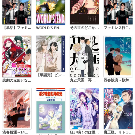
【単話】ファミレス行こ。
その世のどこか、常夜の楽園【ペーパー付】【電子限定ペーパー付】
ファミレス行こ。
WORLD'S END DEAR MYSELF2
【単話売】ピンクハートジャム beat
鬼と天国 再 【電子限定特典付き】
浅春観測～桜舞う君と～
悲劇の元凶となる最強外道ラスボス女王は民の為に尽くします。 To The Savior 【連載版】
浅春観測～14歳と16歳～ 【電子限定特典付き】
狂い鳴くのは僕の番 :Re
魔王様、リトライ！R(コミック)