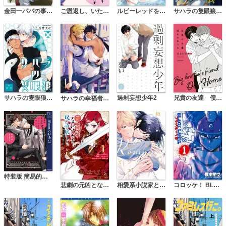
金田一パパの事件簿
ご恩返し、いたします
ルビーレッドを噛み砕く Reflection【単話版】
サハラの隻眼狼【コミックス版】【電子版限定特典付き】
サハラの隻眼狼【バラ売り】
過剰妄想少年2
兄貴の友達 僕らのおうち
サハラの幸福者【コミックス版】【電子版限定特典付き】
特装版 簡易的パーバートロマンス
コロッケ！ BLACK LABEL
悲劇の元凶となる最強外道ラスボス女王は民の為に尽くします。 To The Savior
相愛系小説家とのロマンスについて