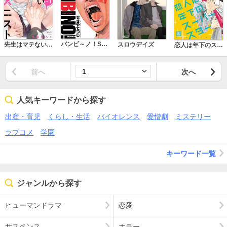
バンビ～ノ！SECONDO
先生はマテない××ニスト【単話版】
スロウデイズ
恋人は年下のスーパースター
前へ
次へ
人気キーワードから探す
出産・育児
くらし・生活
バイオレンス
愛憎劇
ミステリー
ラブコメ
学園
キーワード一覧
ジャンルから探す
ヒューマンドラマ
恋愛
サスペンス
ホラー