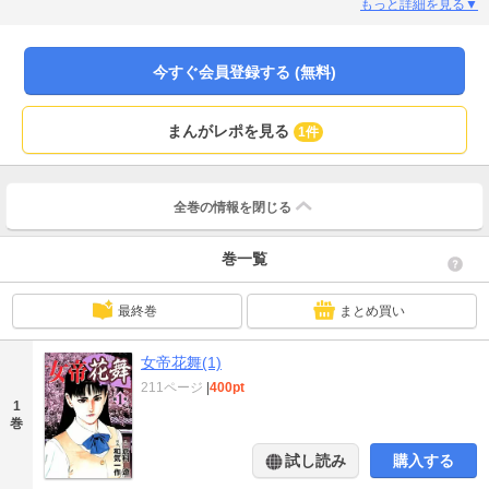
西が他界し、明日香の心に穴が空いてしまう。相談した菱和会会長の伊達に
もっと詳細を見る▼
「ママに反抗するなら、ママの手から離れてお前の力で生きろ」と言われて決
心。密かに憧れを抱いていた舞子になるべく、十七歳で家出して京都へ向か
う。祇園甲部にある屋形を兼ねた茶屋の『よし野』に入ろうとするが、身元の
今すぐ会員登録する (無料)
しっかりした者でないと駄目だと断られ、母を頼れない明日香は、伊達のもと
に…。名作「女帝」の続編は京都・祇園！彩香の娘・明日香による新たな女帝
伝説が始まる！！
まんがレポを見る
1件
全巻の情報を
閉じる
巻一覧
最終巻
まとめ買い
女帝花舞(1)
211ページ
|
400pt
1
巻
試し読み
購入する