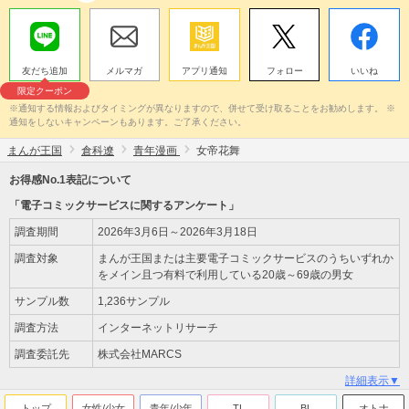
友だち追加
メルマガ
アプリ通知
フォロー
いいね
限定クーポン
※通知する情報およびタイミングが異なりますので、併せて受け取ることをお勧めします。 ※
通知をしないキャンペーンもあります。ご了承ください。
まんが王国
倉科遼
青年漫画
女帝花舞
お得感No.1表記について
「電子コミックサービスに関するアンケート」
調査期間
2026年3月6日～2026年3月18日
調査対象
まんが王国または主要電子コミックサービスのうちいずれか
をメイン且つ有料で利用している20歳～69歳の男女
サンプル数
1,236サンプル
調査方法
インターネットリサーチ
調査委託先
株式会社MARCS
詳細表示▼
トップ
女性/少女
青年/少年
TL
BL
オトナ