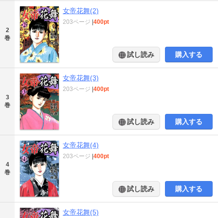
女帝花舞(2)
203ページ
|
400pt
2
巻
試し読み
購入する
女帝花舞(3)
203ページ
|
400pt
3
巻
試し読み
購入する
女帝花舞(4)
203ページ
|
400pt
4
巻
試し読み
購入する
女帝花舞(5)