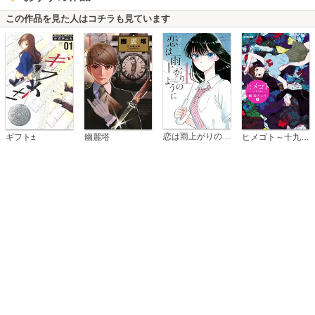
この作品を見た人はコチラも見ています
恋は雨上がりのように
ギフト±
幽麗塔
ヒメゴト～十九歳の制服～