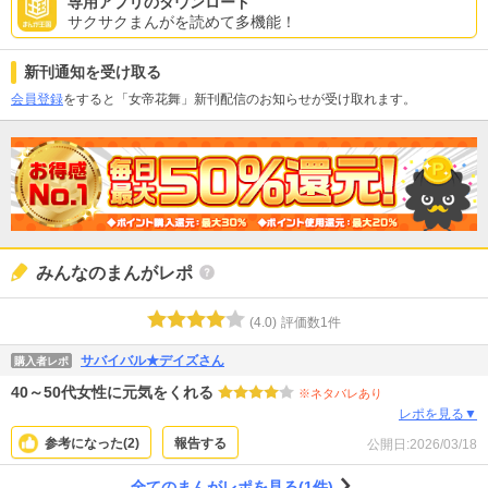
専用アプリのダウンロード
サクサクまんがを読めて多機能！
新刊通知を受け取る
会員登録
をすると「女帝花舞」新刊配信のお知らせが受け取れます。
みんなのまんがレポ
(
4.0
)
評価数
1
件
サバイバル★デイズさん
購入者レポ
40～50代女性に元気をくれる
※ネタバレあり
レポを見る▼
参考になった(
2
)
報告する
公開日:
2026/03/18
全てのまんがレポを見る(1件)