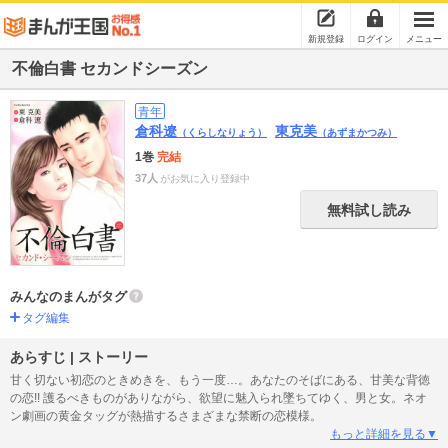
新規登録
ログイン
メニュー
不倫白書 セカンドシーズン
青年
倉科遼
東克美
（くらしなりょう）
（あずまかつみ）
1巻
完結
37人
がお気に入り登録中
無料試し読み
みんなのまんがタグ
タグ編集
あらすじ | ストーリー
甘く切ない初恋のときめきを、もう一度…。あなたのそばにある、甘美な背徳
の恋!! 護るべきものがありながら、欲望に魅入られ墜ちてゆく、男と女。ネオ
ン劇画の黄金タッグが熱描するさまざまな禁断の恋模様。
もっと詳細を見る▼