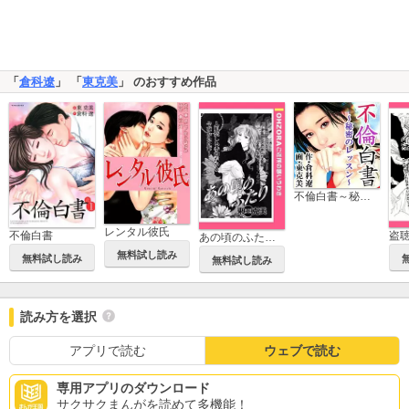
「
倉科遼
」 「
東克美
」 のおすすめ作品
不倫白書～秘密のレッスン～
レンタル彼氏
不倫白書
盗
あの頃のふたり 【単話売】
無料試し読み
無料試し読み
無料試し読み
読み方を選択
アプリで読む
ウェブで読む
専用アプリのダウンロード
サクサクまんがを読めて多機能！