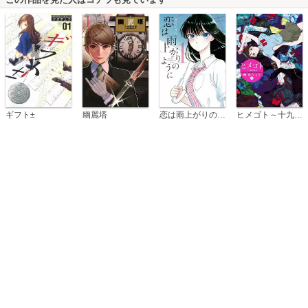
恋は雨上がりのように
ギフト±
幽麗塔
ヒメゴト～十九歳の制服～