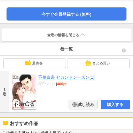
今すぐ会員登録する (無料)
全巻の情報を
閉じる
巻一覧
最終巻
まとめ買い
不倫白書 セカンドシーズン(1)
209ページ
|
400pt
1
巻
試し読み
購入する
おすすめ作品
この作品を見た人はコチラも見ています