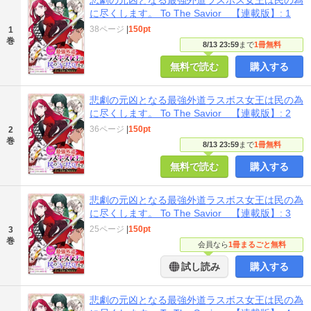
に尽くします。 To The Savior 【連載版】: 1
38ページ
|
150pt
1
巻
8/13 23:59
まで
1冊無料
無料で読む
購入する
悲劇の元凶となる最強外道ラスボス女王は民の為
に尽くします。 To The Savior 【連載版】: 2
36ページ
|
150pt
2
巻
8/13 23:59
まで
1冊無料
無料で読む
購入する
悲劇の元凶となる最強外道ラスボス女王は民の為
に尽くします。 To The Savior 【連載版】: 3
25ページ
|
150pt
3
巻
会員なら
1冊まるごと無料
試し読み
購入する
悲劇の元凶となる最強外道ラスボス女王は民の為