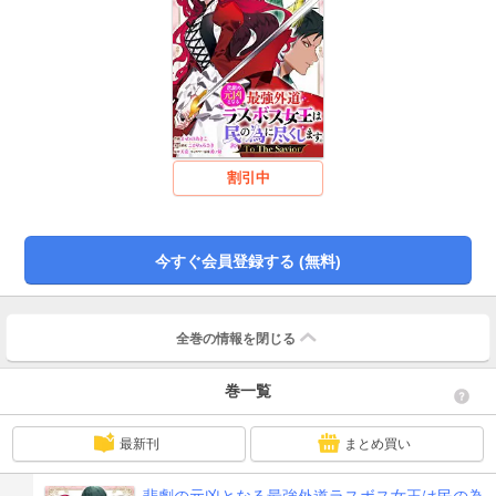
割引中
今すぐ会員登録する (無料)
全巻の情報を
閉じる
巻一覧
最新刊
まとめ買い
悲劇の元凶となる最強外道ラスボス女王は民の為