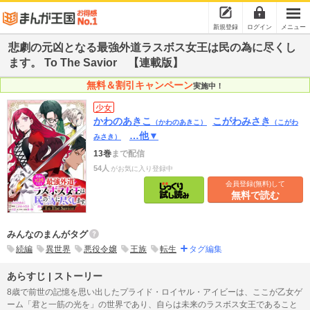
新規登録
ログイン
メニュー
悲劇の元凶となる最強外道ラスボス女王は民の為に尽くし
ます。 To The Savior 【連載版】
無料＆割引キャンペーン
実施中！
少女
かわのあきこ
こがわみさき
（かわのあきこ）
（こがわ
…他▼
みさき）
13巻
まで配信
54人
がお気に入り登録中
会員登録(無料)して
無料で読む
みんなのまんがタグ
続編
異世界
悪役令嬢
王族
転生
タグ編集
あらすじ | ストーリー
8歳で前世の記憶を思い出したプライド・ロイヤル・アイビーは、ここが乙女ゲ
ーム「君と一筋の光を」の世界であり、自らは未来のラスボス女王であること