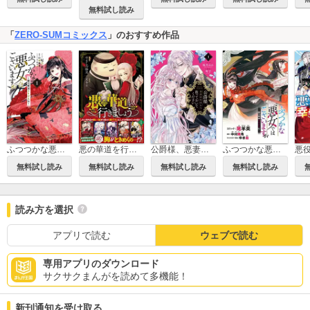
無料試し読み
「
ZERO-SUMコミックス
」のおすすめ作品
ふつつかな悪女ではございますが ～雛宮蝶鼠とりかえ伝～
悪の華道を行きましょう【コミックス版】
公爵様、悪妻の私はもう放っておいてください
ふつつかな悪女ではございますが ～雛宮蝶鼠とりかえ伝～ 連載版
無料試し読み
無料試し読み
無料試し読み
無料試し読み
読み方を選択
アプリで読む
ウェブで読む
専用アプリのダウンロード
サクサクまんがを読めて多機能！
新刊通知を受け取る