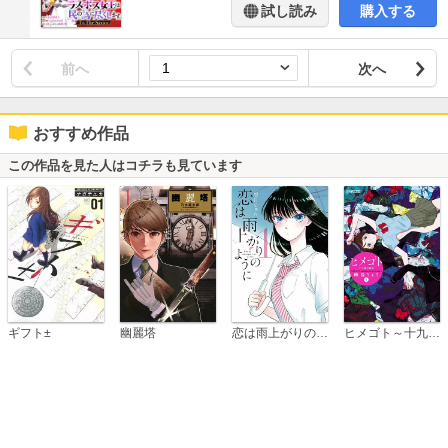
試し読み
購入する
前へ
次へ
おすすめ作品
この作品を見た人はコチラも見ています
恋は雨上がりのように
ギフト±
幽麗塔
ヒメゴト～十九歳の制服～