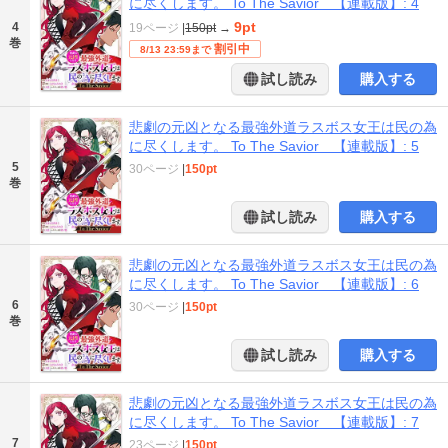
に尽くします。 To The Savior 【連載版】: 4
9pt
4
19ページ
|
150pt
→
巻
割引中
8/13 23:59まで
試し読み
購入する
悲劇の元凶となる最強外道ラスボス女王は民の為
に尽くします。 To The Savior 【連載版】: 5
5
30ページ
|
150pt
巻
試し読み
購入する
悲劇の元凶となる最強外道ラスボス女王は民の為
に尽くします。 To The Savior 【連載版】: 6
6
30ページ
|
150pt
巻
試し読み
購入する
悲劇の元凶となる最強外道ラスボス女王は民の為
に尽くします。 To The Savior 【連載版】: 7
7
23ページ
|
150pt