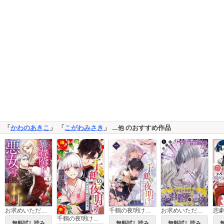
「
かわのあきこ
」 「
こがわみさき
」
のおすすめ作品
…他
千鶴の夜明け～わたしに一途な旦那さま～【単行本版】
お求めいただいた暴君陛下の悪女です(コミック) 分冊版
お求めいただいた暴君陛下の悪女です(コミック)
千鶴の夜明け～わたしに一途な旦那さま～
無料試し読み
無料試し読み
無料試し読み