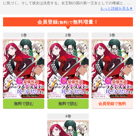
に気づく。そして彼女は決意する。女王制の国の第一王女としての権威と、ラ
スボスのチート能力を駆使して、攻略者の悲劇を防ぎ、この国の民の為に尽く
もっと詳細を見る▼
すことを――。ジルベールとマリアンヌの子供の名づけ親を任せられたプライ
ドとアーサーは、ステイル・ティアラと共に二人の屋敷へと向かっていた。そ
会員登録
無料増量！
(無料)で
してある罪人との再会が、プライド達の未来を大きく動かしていき……？ ア
イリスNEOの大人気作品を公式コミカライズ、待望の新章！ 【本商品は単話
1巻
2巻
3巻
コンテンツとなります。単行本版と収録内容が異なる場合がございます。漫画
内の告知等は過去のものとなりますので、ご注意ください。】
無料で読む
無料で読む
会員登録で無料
4巻