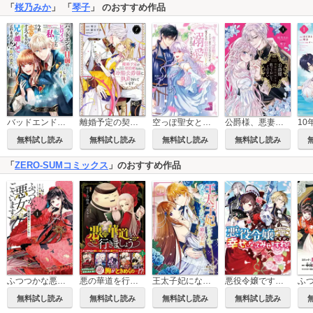
「
桜乃みか
」 「
琴子
」 のおすすめ作品
バッドエンド目前のヒロインに転生した私、今世では恋愛するつもりがチートな兄が離してくれません!?@COMIC
離婚予定の契約婚なのに、冷酷公爵様に執着されています
空っぽ聖女として捨てられたはずが、嫁ぎ先の皇帝陛下に溺愛されています
公爵様、悪妻の私はもう放っておいてください
無料試し読み
無料試し読み
無料試し読み
無料試し読み
「
ZERO-SUMコミックス
」のおすすめ作品
ふつつかな悪女ではございますが ～雛宮蝶鼠とりかえ伝～
悪の華道を行きましょう【コミックス版】
王太子妃になんてなりたくない!! 婚約者編
悪役令嬢ですが、幸せになってみせますわ！ アンソロジーコミック
無料試し読み
無料試し読み
無料試し読み
無料試し読み