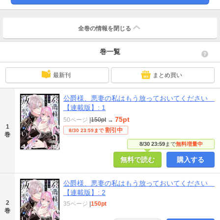
全巻の情報を
閉じる
巻一覧
最新刊
まとめ買い
公爵様、悪妻の私はもう放っておいてください
【連載版】: 1
75pt
50ページ
|
150pt
→
1
割引中
8/30 23:59まで
巻
8/30 23:59
まで
無料増量中
無料で読む
購入する
公爵様、悪妻の私はもう放っておいてください
【連載版】: 2
2
35ページ
|
150pt
巻