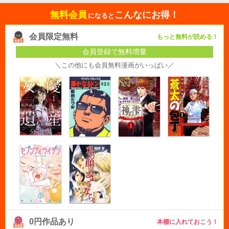
無料会員
こんなにお得！
になると
会員限定無料
もっと無料が読める！
会員登録で無料増量
＼この他にも会員無料漫画がいっぱい／
0円作品あり
本棚に入れておこう！