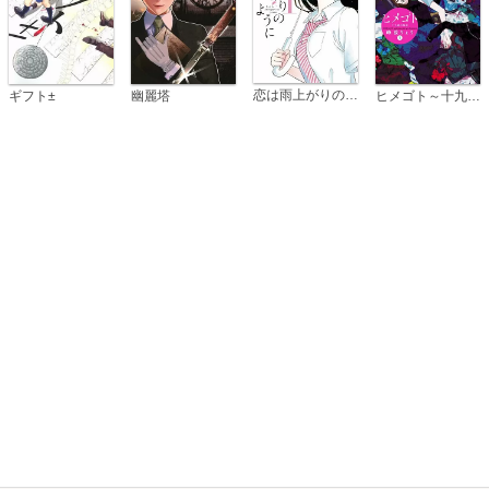
恋は雨上がりのように
ギフト±
幽麗塔
ヒメゴト～十九歳の制服～