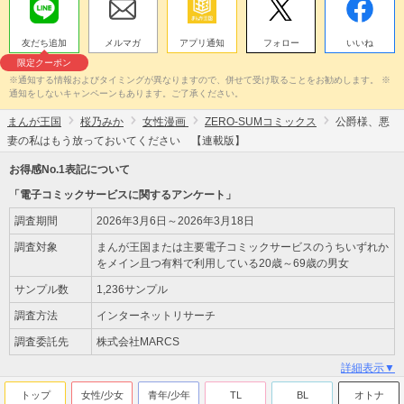
友だち追加
メルマガ
アプリ通知
フォロー
いいね
限定クーポン
※通知する情報およびタイミングが異なりますので、併せて受け取ることをお勧めします。 ※
通知をしないキャンペーンもあります。ご了承ください。
まんが王国
桜乃みか
女性漫画
ZERO-SUMコミックス
公爵様、悪
妻の私はもう放っておいてください 【連載版】
お得感No.1表記について
「電子コミックサービスに関するアンケート」
調査期間
2026年3月6日～2026年3月18日
調査対象
まんが王国または主要電子コミックサービスのうちいずれか
をメイン且つ有料で利用している20歳～69歳の男女
サンプル数
1,236サンプル
調査方法
インターネットリサーチ
調査委託先
株式会社MARCS
詳細表示▼
トップ
女性/少女
青年/少年
TL
BL
オトナ