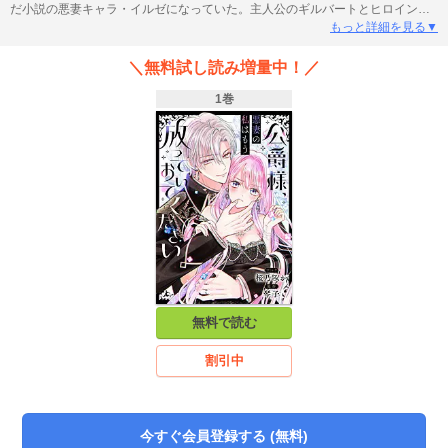
だ小説の悪妻キャラ・イルゼになっていた。主人公のギルバートとヒロインの
仲を邪魔するイルゼの結末は、娼館落ちという悲惨なもの。本来の展開を変え
もっと詳細を見る▼
るべく、イルゼはギルバートとの円満離婚を思い立つ。悲惨な結末さえ回避す
ればこの世界も楽しめるかも！なんて考えていた矢先、ギルバートが寝室に現
＼無料試し読み増量中！／
れて!?「その泣き顔は悪くない」「せいぜいそのまま嫌がるフリをしていてく
ださい」踏んだり蹴ったり抱かれたり(?)で散々なイルゼとクールなドS公爵の
1巻
恋模様にときめき必至のラブコメディ！【本商品は単話コンテンツとなりま
す。単行本版と収録内容が異なる場合がございます。漫画内の告知等は過去の
ものとなりますので、ご注意ください。】
無料で読む
割引中
今すぐ会員登録する (無料)