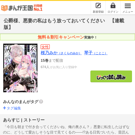
新規登録
ログイン
メニュー
公爵様、悪妻の私はもう放っておいてください 【連載
版】
無料＆割引キャンペーン
実施中！
女性
桜乃みか
琴子
（さくらのみか）
（ことこ）
15巻
まで配信
674人
がお気に入り登録中
みんなのまんがタグ
タグ編集
あらすじ | ストーリー
「今日も朝まで付き合ってくださいね、俺の奥さん？」悪妻に転生したはずな
のに、どうして愛おしそうな目で見てくるの――!?ある日気づいたら、昔読ん