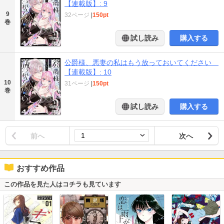
【連載版】: 9
9
32ページ
|
150pt
巻
試し読み
購入する
公爵様、悪妻の私はもう放っておいてください
【連載版】: 10
10
31ページ
|
150pt
巻
試し読み
購入する
前へ
次へ
おすすめ作品
この作品を見た人はコチラも見ています