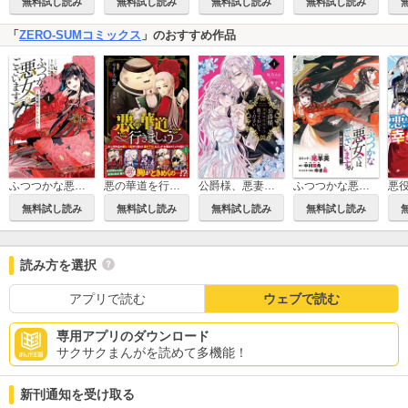
無料試し読み
無料試し読み
無料試し読み
無料試し読み
「
ZERO-SUMコミックス
」のおすすめ作品
ふつつかな悪女ではございますが ～雛宮蝶鼠とりかえ伝～
悪の華道を行きましょう【コミックス版】
公爵様、悪妻の私はもう放っておいてください
ふつつかな悪女ではございますが ～雛宮蝶鼠とりかえ伝～ 連載版
無料試し読み
無料試し読み
無料試し読み
無料試し読み
読み方を選択
アプリで読む
ウェブで読む
専用アプリのダウンロード
サクサクまんがを読めて多機能！
新刊通知を受け取る