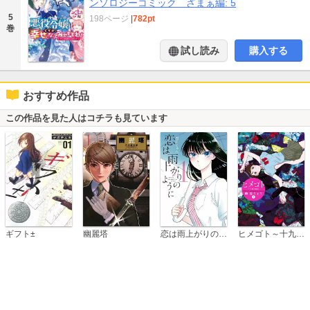
ンソロジーコミック ざまぁ編: 5
5
198ページ
|
782pt
巻
試し読み
購入する
おすすめ作品
この作品を見た人はコチラも見ています
恋は雨上がりのように
ギフト±
幽麗塔
ヒメゴト～十九歳の制服～