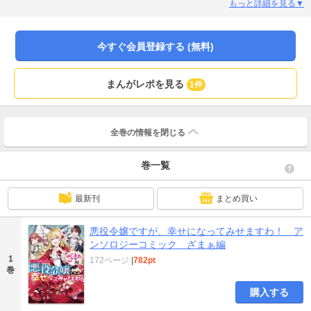
作を中心とした、悪役令嬢の魅力満載コミックアンソロジー♪ ALLハッピーエン
もっと詳細を見る▼
ドです！ ＜カバーイラスト＞まろ ＜収録作品＞「居眠り姫は賭けをする」漫
画：湯本みこ 原作：アンドレイ/「私の愛しい人」漫画：にむ 原作：りった
ん/「冷血悪女による無垢な王子の利用法」千秋りえ/「第二王子と一緒にやり直
今すぐ会員登録する (無料)
していくお話」さり/「いいですか？そもそも政略とはですね。」漫画：ゆずき
暎 原作：ユウキ
まんがレポを見る
1件
全巻の情報を
閉じる
巻一覧
最新刊
まとめ買い
悪役令嬢ですが、幸せになってみせますわ！ ア
ンソロジーコミック ざまぁ編
1
172ページ
|
782pt
巻
購入する