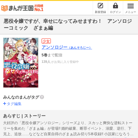
新規登録
ログイン
メニュー
悪役令嬢ですが、幸せになってみせますわ！ アンソロジ
ーコミック ざまぁ編
少女
アンソロジー
（あんそろじー）
5巻
まで配信
139人
がお気に入り登録中
みんなのまんがタグ
タグ編集
あらすじ | ストーリー
大好評の「悪役令嬢アンソロジー」シリーズより、スカッと爽快な逆転ストー
リーを集めた「ざまぁ編」が登場!! 婚約破棄、断罪イベント、溺愛、逆行、下
克上、追放……などなど自業自得のざまぁ読み切り5本収録!! 小説家になろう原