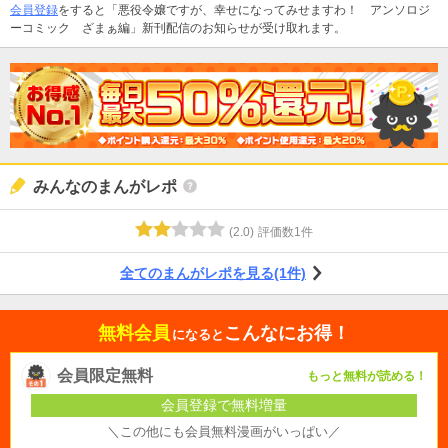
会員登録
をすると「悪役令嬢ですが、幸せになってみせますわ！ アンソロジ
ーコミック ざまぁ編」新刊配信のお知らせが受け取れます。
みんなのまんがレポ
(
2.0
)
評価数
1
件
全てのまんがレポを見る(1件)
無料会員
こんなにお得！
になると
会員限定無料
もっと無料が読める！
会員登録で無料増量
＼この他にも会員無料漫画がいっぱい／