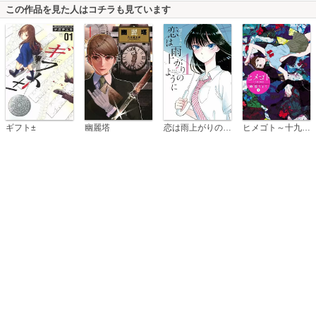
この作品を見た人はコチラも見ています
恋は雨上がりのように
ギフト±
幽麗塔
ヒメゴト～十九歳の制服～