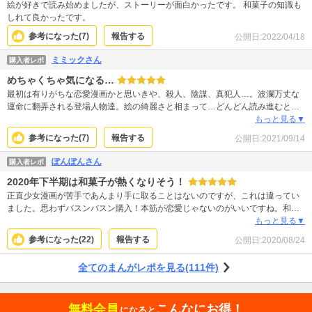
絵が好きで読み始めましたが、ストーリーが面白かったです。 和菓子の知識も
しれて良かったです。
参考になった(
7
)
報告する
公開日:
2022/04/18
ミミックさん
購入者レポ
めちゃくちゃ気になる…
最初は有りがちな恋愛漫画かと思いきや、殺人、陰謀、真犯人…。波瀾万丈な
運命に翻弄される登場人物達。絵の綺麗さと相まって…どんどん読み進むと、
次から次へと先の展開が読めないジェットコースターの様なストーリー展開。
もっと見る▼
これはオススメです。
参考になった(
7
)
報告する
公開日:
2021/09/14
ぽんぽんさん
購入者レポ
2020年下半期は和菓子が熱くなりそう！
正直少女漫画が苦手であんまり手に取ることはないのですが、これは違ってい
ました。思わずバスンバスン購入！本筋が恋愛じゃないのがいいですね。和菓
子はとても美しいですが、グルメマンガとして和菓子だけで成り立たせるのは
もっと見る▼
難しいように思えます。そこにサスペンス、恋愛を上手く取り込んでいるため
参考になった(
22
)
報告する
公開日:
2020/08/24
バランスがよく、先へ先へと読み進めたくなります。蝶よ花よと育てられたか
らこその今日子さんが、結婚によって不幸になり人格が崩壊していくところ
全てのまんがレポを見る(111件)
も、ただの嫌な人ではないという説得力がありました。
無料会員
こんなにお得！
になると