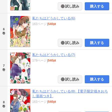
試し読み
購入する
私たちはどうかしている(6)
163ページ
|
540pt
6
巻
試し読み
購入する
私たちはどうかしている(7)
179ページ
|
540pt
7
巻
試し読み
購入する
私たちはどうかしている(8) 【電子限定描きおろ
し漫画つき】
163ページ
|
540pt
8
巻