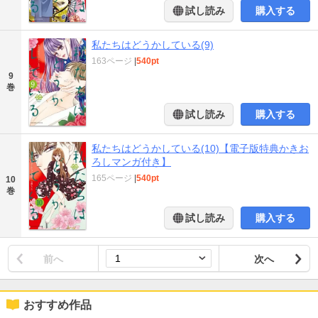
試し読み
購入する
私たちはどうかしている(9)
163ページ
|
540pt
9
巻
試し読み
購入する
私たちはどうかしている(10)【電子版特典かきお
ろしマンガ付き】
165ページ
|
540pt
10
巻
試し読み
購入する
前へ
次へ
おすすめ作品