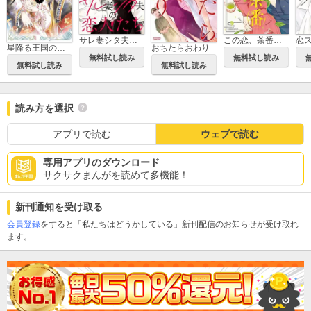
サレ妻シタ夫の恋人たち
この恋、茶番につき!?
恋
星降る王国のニナ
おちたらおわり
無料試し読み
無料試し読み
無料試し読み
無料試し読み
読み方を選択
アプリで読む
ウェブで読む
専用アプリのダウンロード
サクサクまんがを読めて多機能！
新刊通知を受け取る
会員登録
をすると「私たちはどうかしている」新刊配信のお知らせが受け取れ
ます。