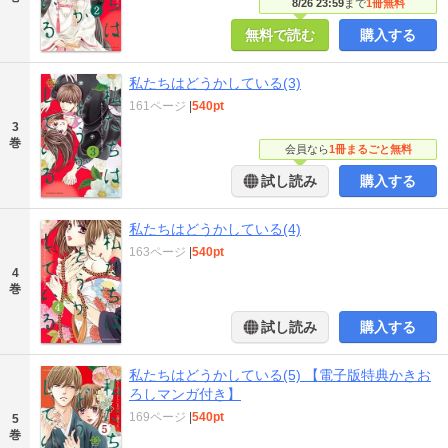
8/26 23:59
まで
1冊無料
無料で読む
購入する
私たちはどうかしている(3)
161ページ
|
540pt
3
巻
会員なら
1冊まるごと無料
試し読み
購入する
私たちはどうかしている(4)
163ページ
|
540pt
4
巻
試し読み
購入する
私たちはどうかしている(5) 【電子版特典かきお
ろしマンガ付き】
169ページ
|
540pt
5
巻