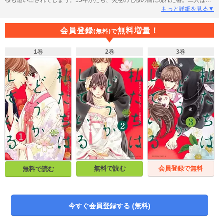
菓子の腕を競って対決することに。七桜の人生を狂わせた椿。その憎い椿は、
もっと詳細を見る▼
あろうことか七桜に自分との結婚を持ちかける。七桜をかつての幼なじみだと
は気づいていない椿。思いもよらない言葉に七桜は!?
会員登録
無料増量！
(無料)で
1巻
2巻
3巻
無料で読む
会員登録で無料
無料で読む
今すぐ会員登録する (無料)