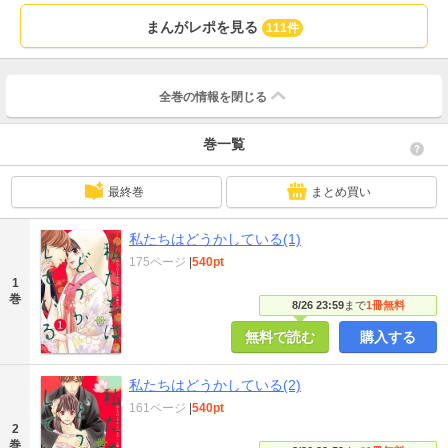
まんがレポを見る
111件
全巻の情報を
閉じる
巻一覧
最終巻
まとめ買い
私たちはどうかしている(1)
175ページ
|
540pt
1
巻
8/26 23:59
まで
1冊無料
無料で読む
購入する
私たちはどうかしている(2)
161ページ
|
540pt
2
巻