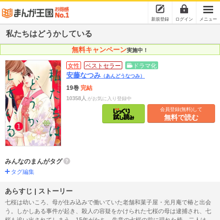
新規登録
ログイン
メニュー
私たちはどうかしている
無料キャンペーン
実施中！
女性
ベストセラー
ドラマ化
安藤なつみ
（あんどうなつみ）
19巻
完結
10358人
がお気に入り登録中
会員登録(無料)して
無料で読む
みんなのまんがタグ
タグ編集
あらすじ | ストーリー
七桜は幼いころ、母が住み込みで働いていた老舗和菓子屋・光月庵で椿と出会
う。しかしある事件が起き、殺人の容疑をかけられた七桜の母は逮捕され、七
桜も追い出されてしまう。15年がたち、失意の七桜の前に現れた椿。二人は和