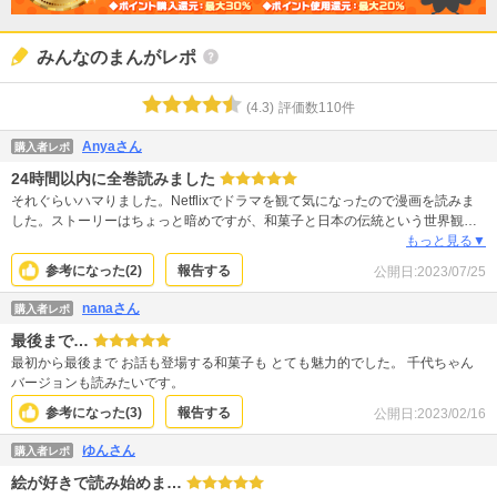
みんなのまんがレポ
(
4.3
)
評価数
110
件
Anyaさん
購入者レポ
24時間以内に全巻読みました
それぐらいハマりました。Netflixでドラマを観て気になったので漫画を読みま
した。ストーリーはちょっと暗めですが、和菓子と日本の伝統という世界観が
美しく描かれた素晴らしい作品だと思います。
もっと見る▼
参考になった(
2
)
報告する
公開日:
2023/07/25
nanaさん
購入者レポ
最後まで…
最初から最後まで お話も登場する和菓子も とても魅力的でした。 千代ちゃん
バージョンも読みたいです。
参考になった(
3
)
報告する
公開日:
2023/02/16
ゆんさん
購入者レポ
絵が好きで読み始めま…