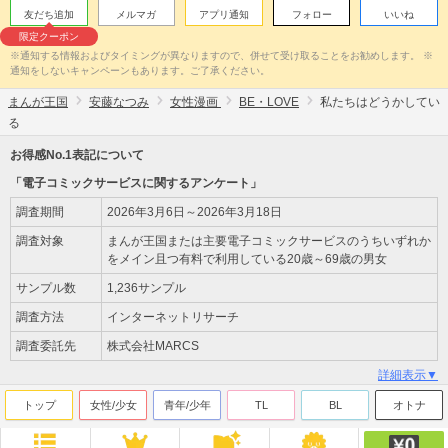
友だち追加
メルマガ
アプリ通知
フォロー
いいね
限定クーポン
※通知する情報およびタイミングが異なりますので、併せて受け取ることをお勧めします。 ※
通知をしないキャンペーンもあります。ご了承ください。
まんが王国
安藤なつみ
女性漫画
BE・LOVE
私たちはどうかしてい
る
お得感No.1表記について
「電子コミックサービスに関するアンケート」
調査期間
2026年3月6日～2026年3月18日
調査対象
まんが王国または主要電子コミックサービスのうちいずれか
をメイン且つ有料で利用している20歳～69歳の男女
サンプル数
1,236サンプル
調査方法
インターネットリサーチ
調査委託先
株式会社MARCS
詳細表示▼
トップ
女性/少女
青年/少年
TL
BL
オトナ