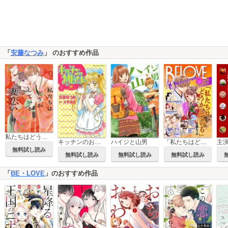
「
安藤なつみ
」 のおすすめ作品
私たちはどうかしている 妻恋い
キッチンのお姫さま
ハイジと山男
「私たちはどうかしている」ドラマ化記念 偽りだらけの結婚生活 無料試し読みパック
無料試し読み
無料試し読み
無料試し読み
無料試し読み
「
BE・LOVE
」のおすすめ作品