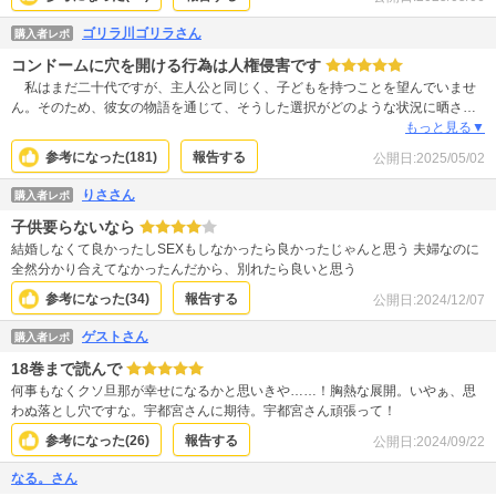
ゴリラ川ゴリラさん
購入者レポ
コンドームに穴を開ける行為は人権侵害です
私はまだ二十代ですが、主人公と同じく、子どもを持つことを望んでいませ
ん。そのため、彼女の物語を通じて、そうした選択がどのような状況に晒され
るのかを追体験できたように感じました。作者は、物語を単純にまとめたり、
もっと見る▼
安易に飛躍させることなく、心情や状況の変遷を丁寧に描き切りました。この
参考になった(
181
)
報告する
公開日:
2025/05/02
作品を世に出すことは、決して簡単な作業ではなく、相応の勇気を必要とした
ことだと思います。その労力と覚悟に深い敬意を抱かずにはいられません。
りささん
購入者レポ
この作品のレポに目を通していると、主人公の避妊の甘さを指摘するコメント
子供要らないなら
を見かけることがあります。しかし、どう考えても責められるべきは夫である
はずです。彼のした行為は性的同意の裏切りであり、場合によっては性的暴力
結婚しなくて良かったしSEXもしなかったら良かったじゃんと思う 夫婦なのに
や生殖に関する強制とみなされ、人権侵害に値します。そんな中、主人公にば
全然分かり合えてなかったんだから、別れたら良いと思う
かり完璧さを求め、彼女の行動や選択を制限しようとするコメントの多さには
参考になった(
34
)
報告する
公開日:
2024/12/07
違和感を覚えます。
ゲストさん
購入者レポ
18巻まで読んで
何事もなくクソ旦那が幸せになるかと思いきや……！胸熱な展開。いやぁ、思
わぬ落とし穴ですな。宇都宮さんに期待。宇都宮さん頑張って！
参考になった(
26
)
報告する
公開日:
2024/09/22
なる。さん