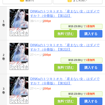
最新刊
まとめ買い
DINKsのトツキトオカ 「産まない女」はダメで
すか？（分冊版）【第1話】
39ページ
|
200pt
1
巻
8/15 23:59
まで
1冊無料
無料で読む
購入する
DINKsのトツキトオカ 「産まない女」はダメで
すか？（分冊版）【第2話】
27ページ
|
200pt
2
巻
8/15 23:59
まで
1冊無料
無料で読む
購入する
DINKsのトツキトオカ 「産まない女」はダメで
すか？（分冊版）【第3話】
27ページ
|
200pt
3
巻
8/15 23:59
まで
1冊無料
無料で読む
購入する