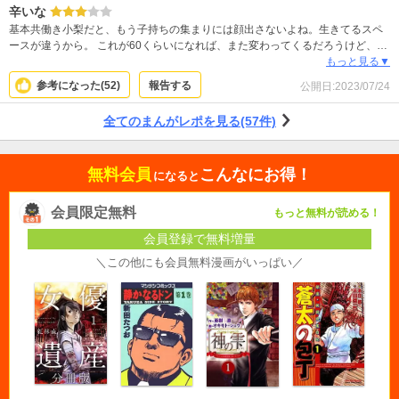
辛いな
基本共働き小梨だと、もう子持ちの集まりには顔出さないよね。生きてるスペ
ースが違うから。 これが60くらいになれば、また変わってくるだろうけど、団
体で集まるとこにはいかないかな。カフェ客として呼ぼうってならいいけど。
もっと見る▼
あと、夫もきっと会社の飲み会や友人の集まりでそんな思いして来たんだろう
参考になった(
52
)
報告する
公開日:
2023/07/24
ね。。群れるのやめたらいいだけなんだけどね。 トラウマ抱えた人のこと、甘
く見たらあかんってのが本音。心療内科にでも通って、心のケアして明るい未
全てのまんがレポを見る(57件)
来があればいいな。。
無料会員
こんなにお得！
になると
会員限定無料
もっと無料が読める！
会員登録で無料増量
＼この他にも会員無料漫画がいっぱい／