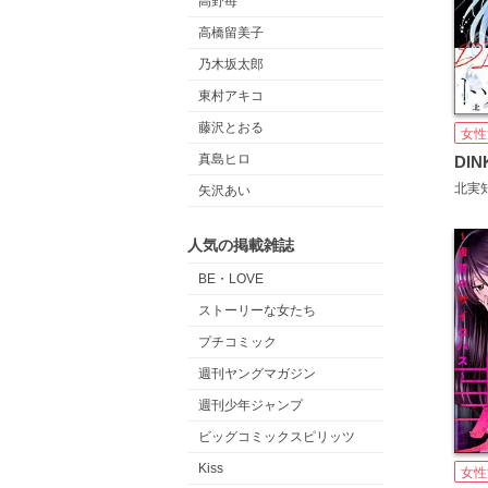
高野苺
高橋留美子
乃木坂太郎
東村アキコ
藤沢とおる
女性
真島ヒロ
北実
矢沢あい
人気の掲載雑誌
BE・LOVE
ストーリーな女たち
プチコミック
週刊ヤングマガジン
週刊少年ジャンプ
ビッグコミックスピリッツ
Kiss
女性