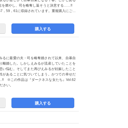
念を燃やし、司を略奪し返そうと決意する……!!
，57，59，61に収録されています。重複購入にご注
購入する
みるに最愛の夫・司を略奪婚されて以来、自暴自
り離婚した。しかしえみるが流産していたことを
思い悩む。そしてまた再びえみるが妊娠したこと
性があることに気づいてしまう。かつての幸せだ
! ※この作品は『ダークネスな女たち』Vol.62
ください。
購入する