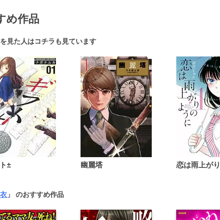
すめ作品
を見た人はコチラも見ています
ト±
幽麗塔
衣
」 のおすすめ作品