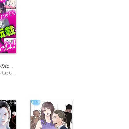
「いいね！」のためなら無断転載もいいね！
しだちひろ
瓜渡モモ
山田芽衣
和田海里