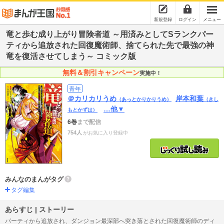
新規登録
ログイン
メニュー
竜と歩む成り上がり冒険者道 ～用済みとしてSランクパー
ティから追放された回復魔術師、捨てられた先で最強の神
竜を復活させてしまう～ コミック版
無料＆割引キャンペーン
実施中！
青年
＠カリカリうめ
岸本和葉
（あっとかりかりうめ）
（きし
…他▼
もとかずは）
6巻
まで配信
754人
がお気に入り登録中
みんなのまんがタグ
タグ編集
あらすじ | ストーリー
パーティから追放され、ダンジョン最深部へ突き落とされた回復魔術師のディ