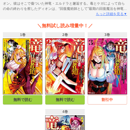
オン。彼はそこで傷ついた神竜・エルドラと邂逅する。毒とケガによって自ら
の命の終わりを察したディオンは、“回復魔術師として”最期の回復魔法を神竜へ
施す。その行いに深い恩義を感じたエルドラは、恩返しとして今度は竜の血を
もっと詳細を見る▼
ディオンへ分け与える。竜の血を取り込んだディオンは、それまでとは比べ物
にならない凄まじい力を得るのだった――！ 最強の男女バディがゆく偉大な
＼無料試し読み増量中！／
冒険者への旅路！
1巻
2巻
3巻
無料で読む
無料で読む
割引中
4巻