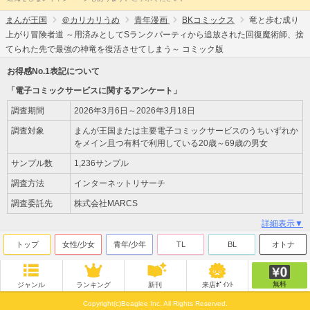
まんが王国
＠カリカリうめ
青年漫画
BKコミックス
竜と歩む成り
上がり冒険者道 ～用済みとしてSランクパーティから追放された回復魔術師、捨
てられた先で最強の神竜を復活させてしまう～ コミック版
お得感No.1表記について
「電子コミックサービスに関するアンケート」
調査期間
2026年3月6日～2026年3月18日
調査対象
まんが王国または主要電子コミックサービスのうちいずれか
をメイン且つ有料で利用している20歳～69歳の男女
サンプル数
1,236サンプル
調査方法
インターネットリサーチ
調査委託先
株式会社MARCS
詳細表示▼
トップ
女性/少女
青年/少年
TL
BL
オトナ
無料
ジャンル
ランキング
新刊
来店ﾎﾟｲﾝﾄ
Copyright(c)Beaglee Inc. All Rights Reserved.