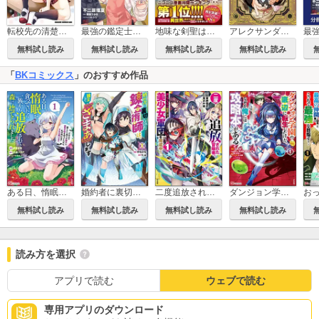
転校先の清楚可憐な美少女が、昔男子と思って一緒に遊んだ幼馴染だった件
最強の鑑定士って誰のこと？
地味な剣聖はそれでも最強です（コミック）
アレクサンダー英雄戦記～最強の土魔術士～
無料試し読み
無料試し読み
無料試し読み
無料試し読み
「
BKコミックス
」のおすすめ作品
ある日、惰眠を貪っていたら一族から追放されて森に捨てられました そのまま寝てたら周りが勝手に魔物の国を作ってたけど、私は気にせず今日も眠ります コミック版
婚約者に裏切られた錬金術師は、独立して『ざまぁ』します コミック版
二度追放された冒険者、激レアスキル駆使して美少女軍団を育成中！ コミック版
ダンジョン学園の底辺に転生したけど、なぜか俺には攻略本がある コミック版
無料試し読み
無料試し読み
無料試し読み
無料試し読み
読み方を選択
アプリで読む
ウェブで読む
専用アプリのダウンロード