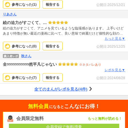
け出すようなキャラも多く、作者側もそういうのを描きたいのかとは思うけ
参考になった(
1
)
報告する
公開日:
2025/12/21
ど、そういうのが好きな一定層の読者を引き込もうとするのがあからさますぎ
て、コミカルなお話としてしか見ることができない側面があります。 深みや伏
りあさん
線もしっかりしたストーリーメインで、流麗な絵柄（デッサン力）が好みなの
絵の迫力がすごくて、…
で、本作品をステップにして作者側のスキルも伸びていくと嬉しいです。期待
も込めて、少年漫画としては☆4つにしました。
絵の迫力がすごくて、アニメを見ているような臨場感があります。 上手いけど
あまり特徴が無い最近の漫画に比べて、良い意味で綺麗だけど個性的な顔のキ
ャラ達で良いと思います。女の私から見てもドラゴンの女の子が可愛くて、天
もっと見る▼
然ぽさが好きです。
参考になった(
0
)
報告する
公開日:
2025/12/25
秋さん
購入者レポ
全ｯｯｯｯｯｯｯｯｯｯｯ然平凡じゃない
※ネタバレあり
レポを見る▼
参考になった(
7
)
報告する
公開日:
2024/08/28
全てのまんがレポを見る(4件)
無料会員
こんなにお得！
になると
会員限定無料
もっと無料が読める！
会員登録で無料増量