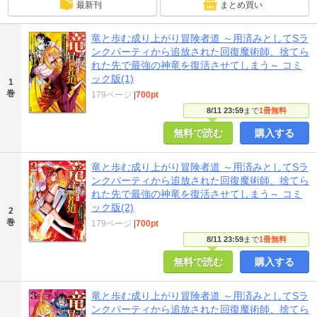
最新刊
まとめ買い
竜と歩む成り上がり冒険者道 ～用済みとしてSラ
ンクパーティから追放された回復魔術師、捨てら
れた先で最強の神竜を復活させてしまう～ コミ
ック版(1)
1
巻
179ページ
|
700pt
8/11 23:59
まで
1冊無料
無料で読む
購入する
竜と歩む成り上がり冒険者道 ～用済みとしてSラ
ンクパーティから追放された回復魔術師、捨てら
れた先で最強の神竜を復活させてしまう～ コミ
ック版(2)
2
巻
179ページ
|
700pt
8/11 23:59
まで
1冊無料
無料で読む
購入する
竜と歩む成り上がり冒険者道 ～用済みとしてSラ
ンクパーティから追放された回復魔術師、捨てら