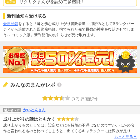
サクサクまんがを読めて多機能！
新刊通知を受け取る
会員登録
をすると「竜と歩む成り上がり冒険者道 ～用済みとしてSランクパー
ティから追放された回復魔術師、捨てられた先で最強の神竜を復活させてしま
う～ コミック版」新刊配信のお知らせが受け取れます。
みんなのまんがレポ
(
3.7
)
評価数
7
件
かいとんさん
購入者レポ
成り上がりの話はともかく
成り上がりものとしては、設定などにも特段の不満はないのですが、ほかの名
作と言われるものと比べてしまうと、出てくるキャラクターには深みが足り
ず、絵柄もあと一歩と感じること多いです。 あと、女性キャラで、巨乳をさら
もっと見る▼