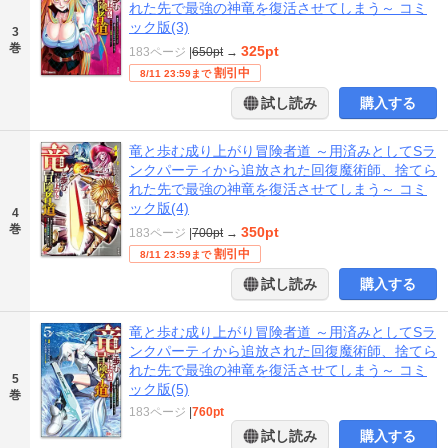
れた先で最強の神竜を復活させてしまう～ コミ
ック版(3)
3
巻
325pt
183ページ
|
650pt
→
割引中
8/11 23:59まで
試し読み
購入する
竜と歩む成り上がり冒険者道 ～用済みとしてSラ
ンクパーティから追放された回復魔術師、捨てら
れた先で最強の神竜を復活させてしまう～ コミ
ック版(4)
4
巻
350pt
183ページ
|
700pt
→
割引中
8/11 23:59まで
試し読み
購入する
竜と歩む成り上がり冒険者道 ～用済みとしてSラ
ンクパーティから追放された回復魔術師、捨てら
れた先で最強の神竜を復活させてしまう～ コミ
5
ック版(5)
巻
183ページ
|
760pt
試し読み
購入する