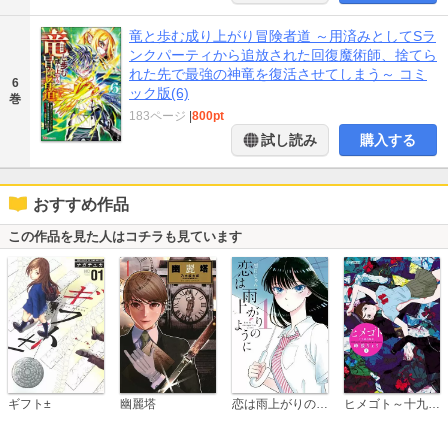
竜と歩む成り上がり冒険者道 ～用済みとしてSラ
ンクパーティから追放された回復魔術師、捨てら
れた先で最強の神竜を復活させてしまう～ コミ
6
ック版(6)
巻
183ページ
|
800pt
試し読み
購入する
おすすめ作品
この作品を見た人はコチラも見ています
恋は雨上がりのように
ギフト±
幽麗塔
ヒメゴト～十九歳の制服～