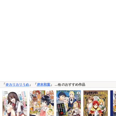
「
＠カリカリうめ
」 「
岸本和葉
」
のおすすめ作品
…他