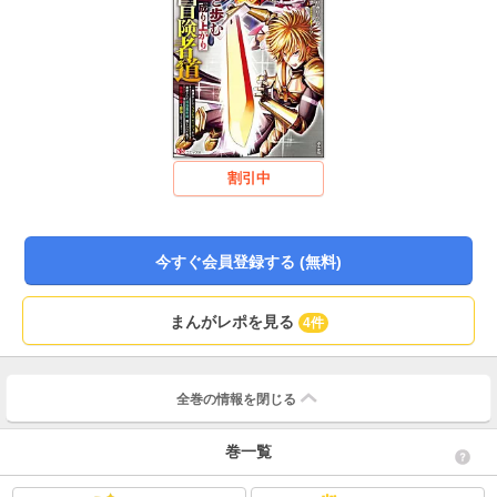
割引中
今すぐ会員登録する (無料)
まんがレポを見る
4件
全巻の情報を
閉じる
巻一覧