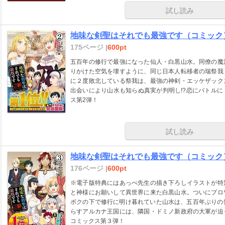
試し読み
地味な剣聖はそれでも最強です（コミック
175ページ |
600pt
五百年の修行で最強になった仙人・白黒山水。同僚の魔
りかけた空気を壊すように、同じ日本人転移者の瑞祭我
に２度敗北している祭我は、最強の神剣・エッケザック
出会いにより山水も知らぬ真実が判明し!?恋にバトル
ス第2弾！
試し読み
地味な剣聖はそれでも最強です（コミック
176ページ |
600pt
※電子版特典にはあっぺ先生の描き下ろしイラストが特
と神様にお願いして異世界に来た白黒山水。ついにブロ
ボクの下で修行に明け暮れていた山水は、五百年ぶりの告
らすアルカナ王国には、隣国・ドミノ新政府の大軍が迫
コミックス第３弾！