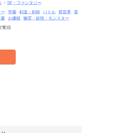
画
SF・ファンタジー
リー
学園
剣道・剣術
バトル
異世界
貴
富豪
お嬢様
幽霊・妖怪・モンスター
で配信