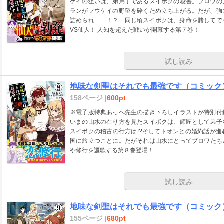
ケイの狙いは、弟弟子であるスイボクの殺害。ブロワの
ランがフウケイの野望を砕くため立ち上がる。だが、強
詰められ……！？ 同じ頃スイボクは、身命を賭してで
VS仙人！ 人知を超えた戦いが開幕する第７巻！
試し読み
地味な剣聖はそれでも最強です（コミック
158ページ |
600pt
※電子版特典あっぺ先生の描き下ろしイラストが特別付
いまの山水の在り方を見たスイボクは、師匠として弟子
スイボクの稽古の行方は!?そしてトオンとの婚約話が
国に旅立つことに。だがそれは山水にとってブロワたち
や修行を謳歌する第８巻登場！
試し読み
地味な剣聖はそれでも最強です（コミック
155ページ |
680pt