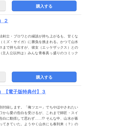
購入する
）２
法剣士・ブロワとの縁談が持ち上がるも、甘くな
（ミズ・サイガ）に勝負を挑まれる。かつて山水
スまで持ち出すが、彼女（エッケザックス）との
に（主人公以外は）みんな青春真っ盛りのコミック
購入する
）【電子版特典付】３
別付録します。「俺ツエー」でちやほやされたい
ワから愛の告白を受けるが、これまで師匠・スイ
白に動揺して思わず……!? そんな中、山水が暮
ってきていた。ようやく山水にも春到来（？）の