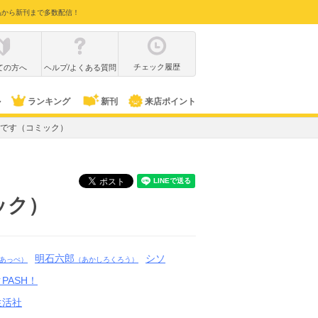
品から新刊まで多数配信！
チェック履歴
ての方へ
ヘルプ/よくある質問
ル
ランキング
新刊
来店ポイント
です（コミック）
ック）
明石六郎
シソ
あっぺ）
（あかしろくろう）
PASH！
生活社