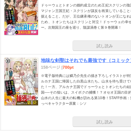
ドゥーウェとトオンの婚約成立のため王妃スクリンの陰
マジャン王国王妃・スクリンが謀反を画策していること
据えること。だが、王位継承権のないトオンが王になれ
ため、トオンたちはスクリンと対立！ドゥーウェの幸
ー。次期国王の座を巡り、陰謀渦巻く第９巻開幕！
試し読み
地味な剣聖はそれでも最強です（コミック
158ページ |
700pt
※電子版特典には鱗乃介先生の描き下ろしイラストが特
ルカナ王国に帰国した白黒山水たち。山水を待ち受けて
た！一方、アルカナ王国でドゥーウェとトオンたちの結
国──その狙いは、スイボクの捕獲！？オセオ王国の目的
山水の人生に最大の転機が訪れる第10巻！STAFF作
っぺキャラクター原案：シソ
試し読み