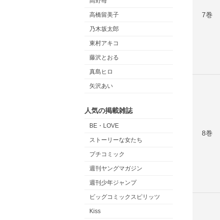
高野苺
7巻
高橋留美子
乃木坂太郎
東村アキコ
藤沢とおる
真島ヒロ
矢沢あい
人気の掲載雑誌
BE・LOVE
8巻
ストーリーな女たち
プチコミック
週刊ヤングマガジン
週刊少年ジャンプ
ビッグコミックスピリッツ
Kiss