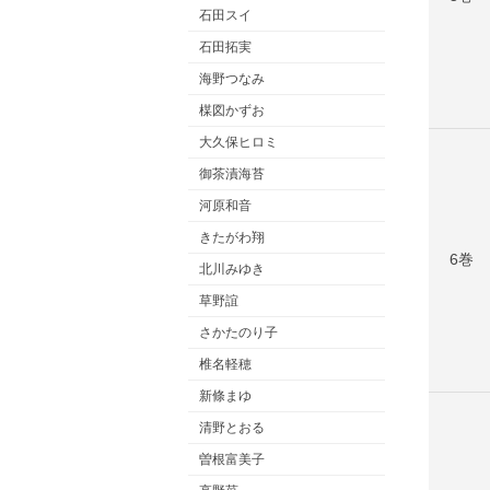
石田スイ
石田拓実
海野つなみ
楳図かずお
大久保ヒロミ
御茶漬海苔
河原和音
きたがわ翔
6巻
北川みゆき
草野誼
さかたのり子
椎名軽穂
新條まゆ
清野とおる
曽根富美子