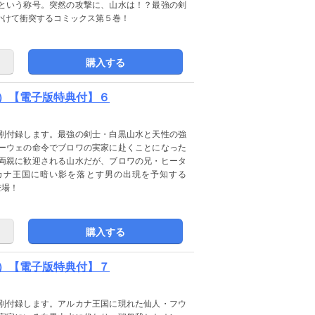
という称号。突然の攻撃に、山水は！？最強の剣
かけて衝突するコミックス第５巻！
購入する
）【電子版特典付】６
別付録します。最強の剣士・白黒山水と天性の強
ーウェの命令でブロワの実家に赴くことになった
両親に歓迎される山水だが、ブロワの兄・ヒータ
カナ王国に暗い影を落とす男の出現を予知する
登場！
購入する
）【電子版特典付】７
別付録します。アルカナ王国に現れた仙人・フウ