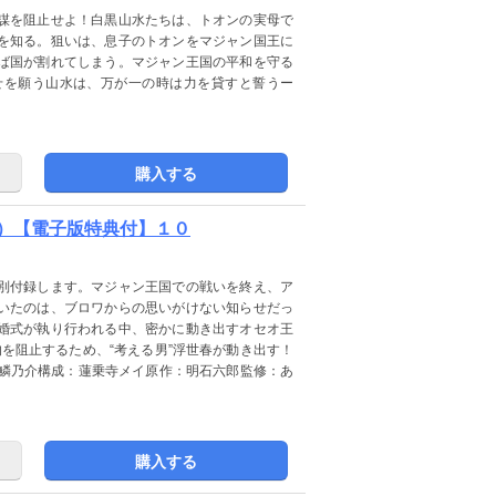
謀を阻止せよ！白黒山水たちは、トオンの実母で
を知る。狙いは、息子のトオンをマジャン国王に
ば国が割れてしまう。マジャン王国の平和を守る
せを願う山水は、万が一の時は力を貸すと誓うー
購入する
）【電子版特典付】１０
別付録します。マジャン王国での戦いを終え、ア
いたのは、ブロワからの思いがけない知らせだっ
婚式が執り行われる中、密かに動き出すオセオ王
を阻止するため、“考える男”浮世春が動き出す！
画：鱗乃介構成：蓮乗寺メイ原作：明石六郎監修：あ
購入する