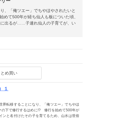
ーリー
なり、「俺ツエー」でちやほやされたいと
始めて500年が経ち仙人も板についた頃、
俗に出るが……子連れ仙人の子育てが、い
まとめ買い
）１
世界転移することになり、「俺ツエー」でちやほ
の下で修行するはめに!? 修行を始めて500年が
インと名付けたその子を育てるため、山水は世俗