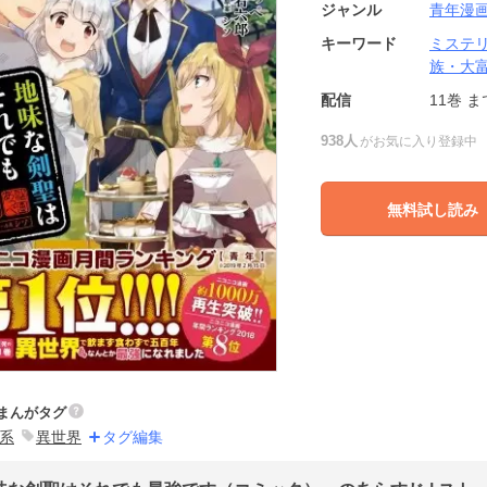
ジャンル
青年漫
キーワード
ミステ
族・大
配信
11巻
ま
938人
がお気に入り登録中
無料試し読み
まんがタグ
系
異世界
タグ編集