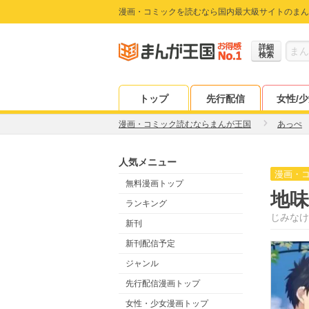
漫画・コミックを読むなら国内最大級サイトのまん
詳細
検索
トップ
先行配信
女性/
漫画・コミック読むならまんが王国
あっぺ
人気メニュー
漫画・
無料漫画トップ
地
ランキング
じみなけ
新刊
新刊配信予定
ジャンル
先行配信漫画トップ
女性・少女漫画トップ