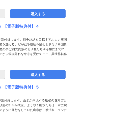
購入する
）【電子版特典付】４
特別付録します。戦争終結を目指すアルカナ王国
備を進める。だが戦争継続を望む旧ドミノ帝国貴
魔の手は四大貴族の切り札たちや令嬢にまで!?一
ェから常識外れな命令を受けてーー。異世界転移
購入する
）【電子版特典付】５
特別付録します。山水が体現する最強の在り方と
政府の和平が成立。ようやく山水たちは日常に戻
のように修行をしていた山水は、拳法家・ランに