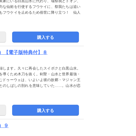
実家にいる白黒山水に代わり、瑞祭我とトオン、
力な仙術を行使するフウケイに、祭我たちは追い
もフウケイを止めるため俗世に降り立つ！ 仙人
購入する
）【電子版特典付】８
録します。久々に再会したスイボクと白黒山水。
を導くため木刀を抜く。剣聖・山水と世界最強・
進むドゥーウェは、いよいよ彼の故郷・マジャン王
とのしばしの別れを意味していた……。山水が恋
購入する
）９