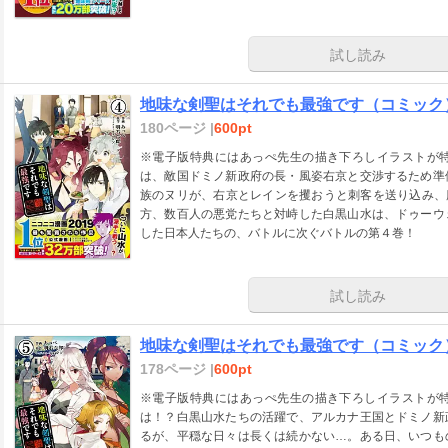
試し読み
地味な剣聖はそれでも最強です（コミック
180ページ |
600pt
※電子版特典にはあっぺ先生の描き下ろしイラストが
は、敵国ドミノ新政府の長・風姿右京と交渉するため準
族のヌリが、右京とレインを攫おうと刺客を送り込み、
方、数百人の悪党たちと対峙した白黒山水は、ドゥーウ
した日本人たちの、バトルに次ぐバトルの第４巻！
試し読み
地味な剣聖はそれでも最強です（コミック
178ページ |
600pt
※電子版特典にはあっぺ先生の描き下ろしイラストが
は！？白黒山水たちの活躍で、アルカナ王国とドミノ新
るが、平穏な日々は長くは続かない…。ある日、いつも