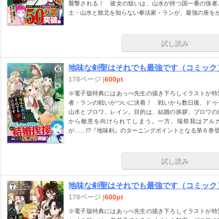
襲撃される！ 彼女の狙いは、山水が持つ国一番の強者
士・山水と敗北を知らない拳法家・ランが、最強の座を
試し読み
地味な剣聖はそれでも最強です（コミック
178ページ |
600pt
※電子版特典にはあっぺ先生の描き下ろしイラストが特
者・ランの戦いがついに決着！ 戦いから数日後、ドゥ
山水とブロワ、レイン。目的は、結婚の挨拶。ブロワの
から敵意を向けられてしまう。一方、瑞祭我はアル
が……!?『地味剣』のターニングポイントとなる第６巻
試し読み
地味な剣聖はそれでも最強です（コミック
178ページ |
600pt
※電子版特典にはあっぺ先生の描き下ろしイラストが特