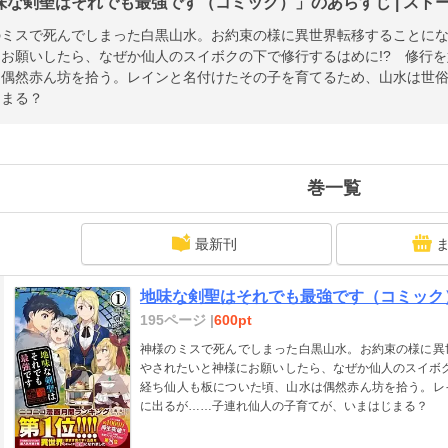
味な剣聖はそれでも最強です（コミック）」のあらすじ | スト
のミスで死んでしまった白黒山水。お約束の様に異世界転移することに
お願いしたら、なぜか仙人のスイボクの下で修行するはめに!? 修行を
は偶然赤ん坊を拾う。レインと名付けたその子を育てるため、山水は世
じまる？
巻一覧
最新刊
地味な剣聖はそれでも最強です（コミック
195ページ |
600pt
神様のミスで死んでしまった白黒山水。お約束の様に異
やされたいと神様にお願いしたら、なぜか仙人のスイボク
経ち仙人も板についた頃、山水は偶然赤ん坊を拾う。レ
に出るが……子連れ仙人の子育てが、いまはじまる？