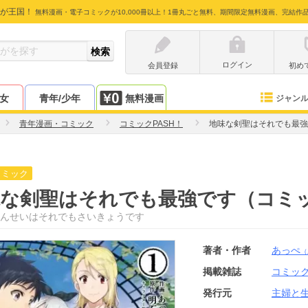
が王国！
無料漫画・電子コミックが10,000冊以上！1冊丸ごと無料、期間限定無料漫画、完結作
ログイン
会員登録
初め
少女
青年/少年
無料漫画
ジャン
青年漫画・コミック
コミックPASH！
地味な剣聖はそれでも最強
コミック
味な剣聖はそれでも最強です（コミ
んせいはそれでもさいきょうです
著者・作者
あっぺ
（
掲載雑誌
コミック
発行元
主婦と