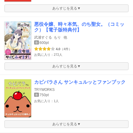
あらすじを見る▼
悪役令嬢、時々本気、のち聖女。（コミッ
ク）【電子版特典付】
武浦すぐる
もり
他
600pt
巻
4.0
（4件）
お気に入り：272人
あらすじを見る▼
カピバラさん サンキュルッとファンブック
TRYWORKS
750pt
巻
お気に入り：1人
あらすじを見る▼