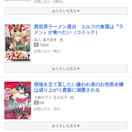
お気に入り：1451人
あらすじを見る▼
異世界ラーメン屋台 エルフの食通は『ラ
メン』が食べたい（コミック）
黒八
森月真冬
他
700pt
巻
お気に入り：48人
あらすじを見る▼
領地を立て直したい嫌われ者のお色気令嬢
は成り上がり貴族に溺愛される
七都サマコ
玉川玉子
他
0pt
巻
お気に入り：15人
あらすじを見る▼