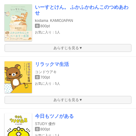
いーすとけん。 ふかふかわんこのつめあわ
せ
kodama
KAMIOJAPAN
800pt
巻
お気に入り：1人
あらすじを見る▼
リラックマ生活
コンドウアキ
700pt
巻
お気に入り：5人
あらすじを見る▼
今日もツノがある
STUDY 優作
800pt
巻
お気に入り：1人