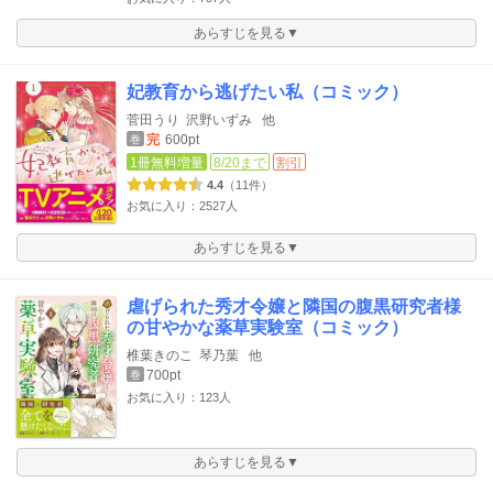
あらすじを見る▼
妃教育から逃げたい私（コミック）
菅田うり
沢野いずみ
他
完
600pt
巻
1冊無料増量
8/20まで
割引
4.4
（11件）
お気に入り：2527人
あらすじを見る▼
虐げられた秀才令嬢と隣国の腹黒研究者様
の甘やかな薬草実験室（コミック）
椎葉きのこ
琴乃葉
他
700pt
巻
お気に入り：123人
あらすじを見る▼