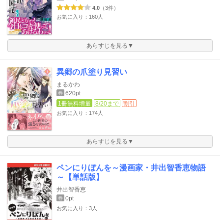
4.0
（3件）
お気に入り：160人
あらすじを見る▼
異郷の爪塗り見習い
まるかわ
620pt
巻
1冊無料増量
8/20まで
割引
お気に入り：174人
あらすじを見る▼
ペンにりぼんを～漫画家・井出智香恵物語
～【単話版】
井出智香恵
0pt
巻
お気に入り：3人