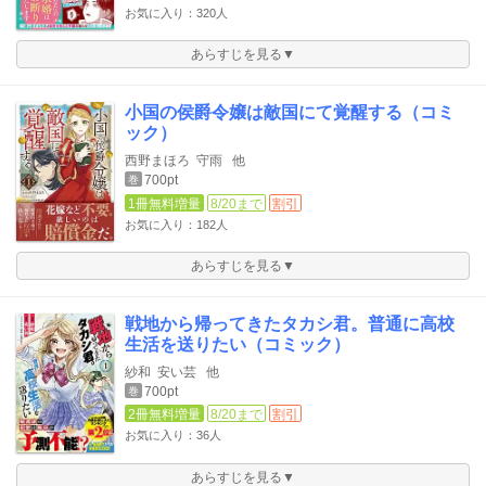
お気に入り：320人
あらすじを見る▼
小国の侯爵令嬢は敵国にて覚醒する（コミ
ック）
西野まほろ
守雨
他
700pt
巻
1冊無料増量
8/20まで
割引
お気に入り：182人
あらすじを見る▼
戦地から帰ってきたタカシ君。普通に高校
生活を送りたい（コミック）
紗和
安い芸
他
700pt
巻
2冊無料増量
8/20まで
割引
お気に入り：36人
あらすじを見る▼