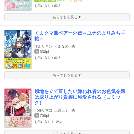
お気に入り：63人
あらすじを見る▼
くまクマ熊ベアー外伝～ユナのよりみち手
帖～
滝沢リネン
くまなの
他
630pt
巻
お気に入り：62人
あらすじを見る▼
領地を立て直したい嫌われ者のお色気令嬢
は成り上がり貴族に溺愛される（コミッ
ク）
七都サマコ
玉川玉子
他
700pt
巻
お気に入り：108人
あらすじを見る▼