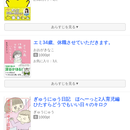
あらすじを見る▼
エミ34歳、休職させていただきます。
おおがきなこ
1000pt
巻
お気に入り：3人
あらすじを見る▼
ぎゅうにゅう日記 ほへーっと2人育児編
ひたすらどうでもいい日々のキロク
ぎゅうにゅう
1000pt
巻