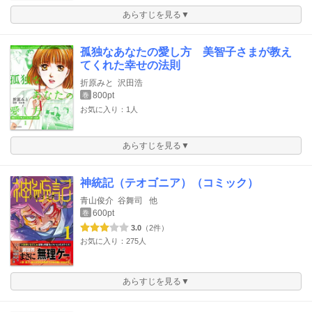
あらすじを見る▼
孤独なあなたの愛し方 美智子さまが教え
てくれた幸せの法則
折原みと
沢田浩
800pt
巻
お気に入り：1人
あらすじを見る▼
神統記（テオゴニア）（コミック）
青山俊介
谷舞司
他
600pt
巻
3.0
（2件）
お気に入り：275人
あらすじを見る▼