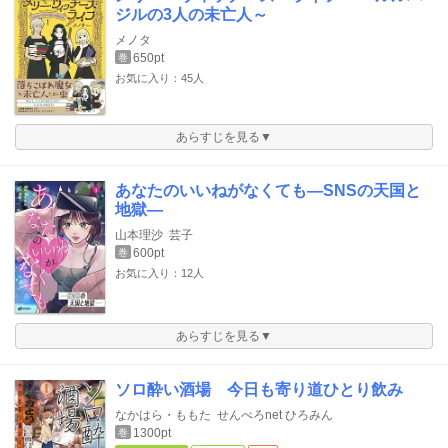
ジルの3人の未亡人～
メノタ
650pt
巻
お気に入り：45人
あらすじを見る▼
あなたのいいねがなくても―SNSの天国と
地獄―
山本理沙
芸子
600pt
巻
お気に入り：12人
あらすじを見る▼
ソロ酔い酒場 今日も寄り道ひとり飲み
なかはら・ももた
せんべろnet ひろみん
1300pt
巻