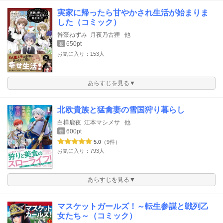
実家に帰ったら甘やかされ生活が始まりま
した（コミック）
幹藻ねずみ
月夜乃古狸
他
650pt
巻
お気に入り：153人
あらすじを見る▼
北欧貴族と猛禽妻の雪国狩り暮らし
白樺鹿夜
江本マシメサ
他
600pt
巻
5.0
（9件）
お気に入り：793人
あらすじを見る▼
マスケットガールズ！～転生参謀と戦列乙
女たち～（コミック）