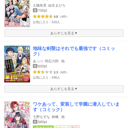
土橋朱里
結生まひろ
700pt
巻
4.8
（4件）
お気に入り：518人
あらすじを見る▼
地味な剣聖はそれでも最強です（コミッ
ク）
あっぺ
明石六郎
他
600pt
巻
2.3
（6件）
お気に入り：938人
あらすじを見る▼
ワケあって、変装して学園に潜入していま
す（コミック）
七野なずな
林檎
他
680pt
巻
2冊無料増量
8/20まで
割引