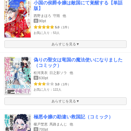
小国の侯爵令嬢は敵国にて覚醒する【単話
版】
西野まほろ
守雨
他
90pt
巻
5.0
（1件）
お気に入り：53人
あらすじを見る▼
偽りの聖女は竜国の魔法使いになりました
（コミック）
松河美衣
日之影ソラ
他
630pt
巻
3.0
（1件）
お気に入り：122人
あらすじを見る▼
極悪令嬢の勘違い救国記（コミック）
榎戸埜恵
馬路まんじ
他
700pt
巻