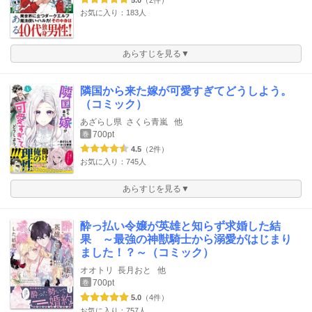
5.0
（2件）
お気に入り：183人
あらすじを見る▼
隣国から来た嫁が可愛すぎてどうしよう。
（コミック）
あざらし県
さくら青嵐
他
700pt
巻
4.5
（2件）
お気に入り：745人
あらすじを見る▼
酔っ払い令嬢が英雄と知らず求婚した結
果 ～最強の神獣騎士から溺愛がはじまり
ました！？～（コミック）
オオトリ
長月おと
他
700pt
巻
5.0
（4件）
お気に入り：757人