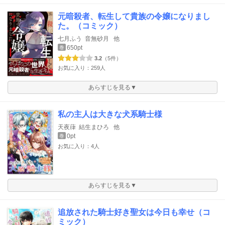
元暗殺者、転生して貴族の令嬢になりまし
た。（コミック）
七月ふう
音無砂月
他
650pt
巻
3.2
（5件）
お気に入り：259人
あらすじを見る▼
私の主人は大きな犬系騎士様
天夜葎
結生まひろ
他
0pt
巻
お気に入り：4人
あらすじを見る▼
追放された騎士好き聖女は今日も幸せ（コ
ミック）