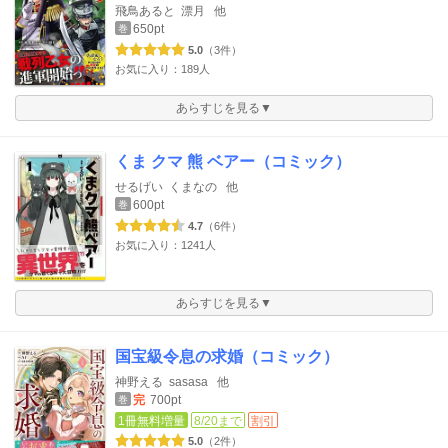
飛鳥あると
漂月
他
650pt
巻
5.0
（3件）
お気に入り：189人
あらすじを見る▼
くま クマ 熊 ベアー（コミック）
せるげい
くまなの
他
600pt
巻
4.7
（6件）
お気に入り：1241人
あらすじを見る▼
国宝級令息の求婚（コミック）
神野える
sasasa
他
完
700pt
巻
1冊無料増量
8/20まで
割引
5.0
（2件）