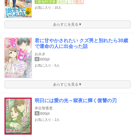
2冊無料増量
8/20まで
割引
お気に入り：15人
あらすじを見る▼
君に甘やかされたい クズ男と別れたら30歳
で運命の人に出会った話
おみき
600pt
巻
お気に入り：5人
あらすじを見る▼
明日には愛の光～獄夜に輝く復讐の刃
井出智香恵
800pt
巻
お気に入り：2人