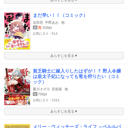
まだ早い！！（コミック）
吉田世
平野あお
他
完
630pt
巻
お気に入り：51人
あらすじを見る▼
貧乏騎士に嫁入りしたはずが！？ 野人令嬢
は皇太子妃になっても竜を狩りたい（コミ
ック）
夏川そぞろ
宮前葵
他
700pt
巻
お気に入り：113人
あらすじを見る▼
メリー・ウィッチーズ・ライフ ～ベルルバ