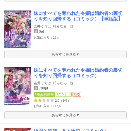
妹にすべてを奪われた令嬢は婚約者の裏切
りを知り回帰する（コミック）【単話版】
吉井くちは
柏みなみ
他
0pt
巻
お気に入り：15人
あらすじを見る▼
妹にすべてを奪われた令嬢は婚約者の裏切
りを知り回帰する（コミック）
吉井くちは
柏みなみ
他
700pt
巻
2冊無料増量
8/20まで
割引
2.0
（1件）
お気に入り：117人
あらすじを見る▼
項羽と劉邦、あと田中（コミック）