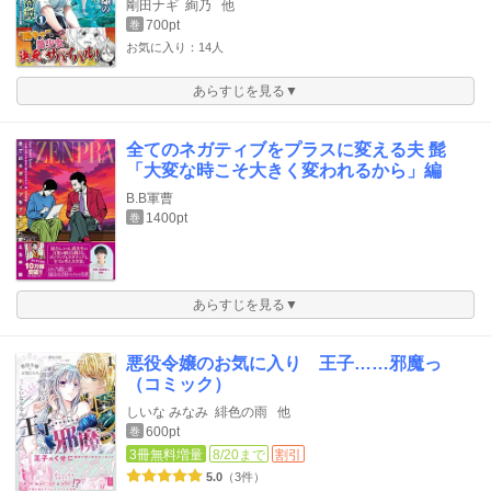
剛田ナギ
絢乃
他
700pt
巻
お気に入り：14人
あらすじを見る▼
全てのネガティブをプラスに変える夫 髭
「大変な時こそ大きく変われるから」編
B.B軍曹
1400pt
巻
あらすじを見る▼
悪役令嬢のお気に入り 王子……邪魔っ
（コミック）
しいな みなみ
緋色の雨
他
600pt
巻
3冊無料増量
8/20まで
割引
5.0
（3件）