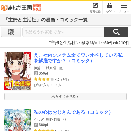
新規登録
ログイン
メニュー
「主婦と生活社」の漫画・コミック一覧
詳細
検索
"主婦と生活社"
の検索結果
1～50件/全210件
え、社内システム全てワンオペしている私
を解雇ですか？（コミック）
伊於
下城米雪
他
650pt
巻
4.0
（7件）
お気に入り：796人
あらすじを見る▼
私の心はおじさんである（コミック）
うつぎ
嶋野夕陽
他
680pt
巻