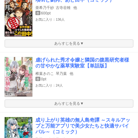
亜希乃千紗
古寺谷雉
他
600pt
巻
お気に入り：136人
あらすじを見る▼
虐げられた秀才令嬢と隣国の腹黒研究者様
の甘やかな薬草実験室【単話版】
椎葉きのこ
琴乃葉
他
0pt
巻
お気に入り：24人
あらすじを見る▼
成り上がり英雄の無人島奇譚 ～スキルアッ
プと万能アプリで美少女たちと快適サバイ
バル～（コミック）