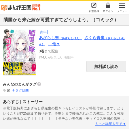
新規登録
ログイン
メニュー
隣国から来た嫁が可愛すぎてどうしよう。（コミック）
青年
あざらし県
さくら青嵐
（あざらしけん）
（さくらせいら
…他▼
ん）
3巻
まで配信
744人
がお気に入り登録中
無料試し読み
みんなのまんがタグ
嫁
タグ編集
あらすじ | ストーリー
※電子版特典にあざらし県先生の描き下ろしイラストが特別付録します。どう
いうことだ!?25歳まで独り身で、冬熊とまで揶揄されたこの俺に…こんな可愛
い嫁が来るなんて！！！！！！！！モテない男代表・ティドロス王国の第三王
子サリュに突然舞い込んだのは隣国で婚約破棄された令嬢シトエンとの婚約
もっと詳細を見る▼