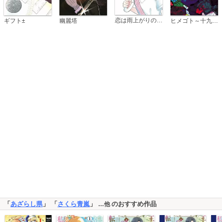
恋は雨上がりのように
ギフト±
幽麗塔
ヒメゴト～十九歳の制服～
「
あざらし県
」 「
さくら青嵐
」
のおすすめ作品
…他