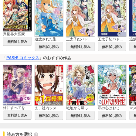
異世界大富豪勇者様！～倒した敵が金塊になったのでカネの力で無双します～
追放された聖女ですが、どうやら私が本物です
王太子妃パドマの転生医療
王太子妃パドマの転生医療【分冊版】
無料試し読み
無料試し読み
無料試し読み
無料試し読み
「
PASH! コミックス
」のおすすめ作品
妹にすべてを奪われた令嬢は婚約者の裏切りを知り回帰する（コミック）
え、社内システム全てワンオペしている私を解雇ですか？（コミック）
私の心はおじさんである（コミック）
戦地から帰ってきたタカシ君。普通に高校生活を送りたい（コミック）
無料試し読み
無料試し読み
無料試し読み
無料試し読み
読み方を選択