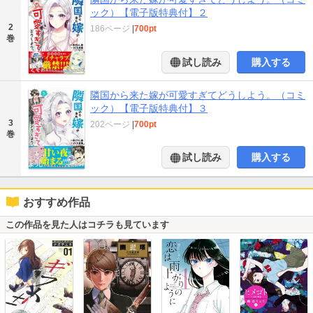
ック）【電子版特典付】２
2
186ページ
|
700pt
巻
試し読み
購入する
隣国から来た嫁が可愛すぎてどうしよう。（コミ
ック）【電子版特典付】３
3
202ページ
|
700pt
巻
試し読み
購入する
おすすめ作品
この作品を見た人はコチラも見ています