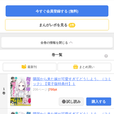
話！噂とは異なる彼女の美貌に慌てふためき、よからぬ妄想を繰り広げるサリ
ュは、はたして半年後に行われる結婚式まで可愛い嫁に手を出さずにいられる
のか!?心の声デカめな第三王子と謎めいた令嬢の異世界ドタバタラブコメディ
今すぐ会員登録する (無料)
開幕！！！！！！！！
まんがレポを見る
2件
全巻の情報を
閉じる
巻一覧
最新刊
まとめ買い
隣国から来た嫁が可愛すぎてどうしよう。（コミ
ック）【電子版特典付】１
1
206ページ
|
700pt
巻
試し読み
購入する
隣国から来た嫁が可愛すぎてどうしよう。（コミ