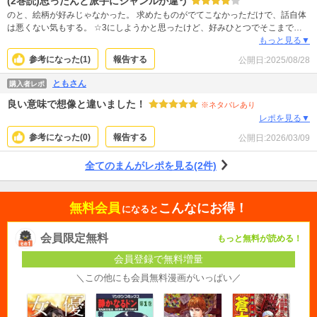
(2巻読)思ったんと派手にジャンルが違う
のと、絵柄が好みじゃなかった。 求めたものがでてこなかっただけで、話自体
は悪くない気もする。 ☆3にしようかと思ったけど、好みひとつでそこまで落
とすような欠点もないしな…ってことで☆4で。
もっと見る▼
参考になった(
1
)
報告する
公開日:
2025/08/28
ともさん
購入者レポ
良い意味で想像と違いました！
※ネタバレあり
レポを見る▼
参考になった(
0
)
報告する
公開日:
2026/03/09
全てのまんがレポを見る(2件)
無料会員
こんなにお得！
になると
会員限定無料
もっと無料が読める！
会員登録で無料増量
＼この他にも会員無料漫画がいっぱい／