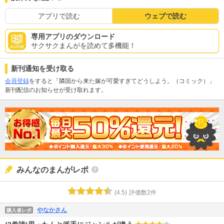
アプリで読む
ウェブで読む
専用アプリのダウンロード
サクサクまんがを読めて多機能！
新刊通知を受け取る
会員登録
をすると「隣国から来た嫁が可愛すぎてどうしよう。（コミック）」
新刊配信のお知らせが受け取れます。
みんなのまんがレポ
(
4.5
)
評価数
2
件
やなかさん
購入者レポ