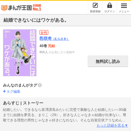
新規登録
ログイン
メニュー
結婚できないにはワケがある。
女性
邑咲奇
（むらさき）
40巻
完結
855人
がお気に入り登録中
無料試し読み
みんなのまんがタグ
タグ編集
あらすじ | ストーリー
結婚したい。できるなら富澤課長みたいに完璧で素敵な人と結婚したい―30歳
までに結婚を夢見る、まりこ（29）。好きな人じゃなきゃ結婚が出来ない。尊
敬できる理想の男性じゃなきゃ好きになれない。そんな自覚症状アリなめんど
くさいプライドを捨てきれず……気が付けば29歳・独身（彼氏ナシ）。そんな
もっと詳細を見る▼
ある日、THE☆理想の男性・富澤課長と付き合うことに！！ ウエディングロー