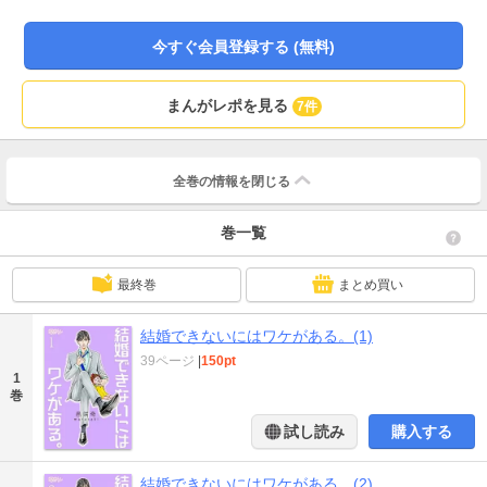
ドを確信するまりこだったのだが……この男、プライベートのクセがすご
い！！ この恋このまま育んでも大丈夫なのか？まりこはホントに結婚できるの
今すぐ会員登録する (無料)
か！？ 【恋するソワレ】 この作品は「恋するソワレ」2018年Vol．7に収録さ
れています。
まんがレポを見る
7件
全巻の情報を
閉じる
巻一覧
最終巻
まとめ買い
結婚できないにはワケがある。(1)
39ページ
|
150pt
1
巻
試し読み
購入する
結婚できないにはワケがある。(2)