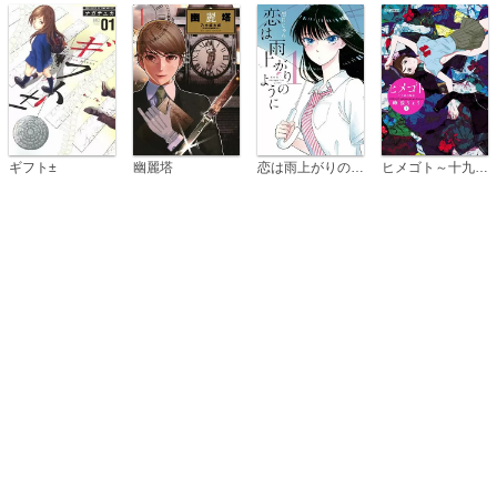
恋は雨上がりのように
ギフト±
幽麗塔
ヒメゴト～十九歳の制服～