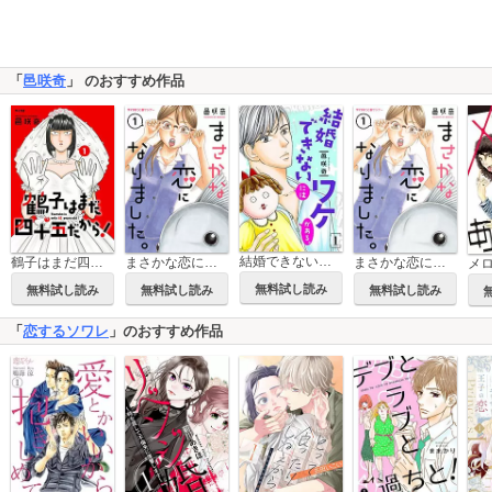
「
邑咲奇
」 のおすすめ作品
結婚できないにはワケがある。【描き下ろしおまけ付き特装版】
鶴子はまだ四十五だから！
まさかな恋になりました。
まさかな恋になりました。【単話】
無料試し読み
無料試し読み
無料試し読み
無料試し読み
「
恋するソワレ
」のおすすめ作品