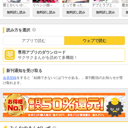
愛とかいいから抱きしめて
リベンジ婚～時を戻して不倫夫に復讐します～
とって食ったりしねぇから～元ヤンくんとの恋事情～
デブとラブと過ちと！
無料試し読み
無料試し読み
無料試し読み
無料試し読み
読み方を選択
アプリで読む
ウェブで読む
専用アプリのダウンロード
サクサクまんがを読めて多機能！
新刊通知を受け取る
会員登録
をすると「結婚できないにはワケがある。」新刊配信のお知らせが受
け取れます。