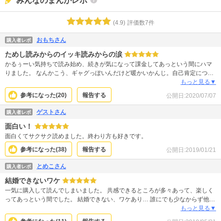
みんなのまんがレポ
(
4.9
)
評価数
7
件
おもちさん
購入者レポ
ためし読みからのイッキ読みからの涙
かるぅーい気持ちで読み始め、続きが気になって課金してあっという間にハマ
りました。 なんかこう、ギャグっぽいんだけど暖かいかんじ。自己肯定につい
て考えさせられる&泣ける～～！幸せってなんだろう、とか。主人公のキャラク
もっと見る▼
ターがスカッと気持ちいい！幸せになってくれ～！
参考になった(
20
)
報告する
公開日:
2020/07/07
ゲストさん
購入者レポ
面白い！
面白くてサクサク読めました。終わり方も好きです。
参考になった(
38
)
報告する
公開日:
2019/01/21
とめこさん
購入者レポ
結婚できないワケ
一気に購入して読んでしまいました。 共感できるところが多々あって、楽しく
ってあっという間でした。 結婚できない、ワケあり… 誰にでも少なからず他人
にはなかなか理解されない一面ってあるんだと思います。 これがあることで頑
もっと見る▼
張れたり、社会に溶け込めてたりするのかな、とも思います。 身近な人に、自