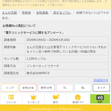
※通知する情報およびタイミングが異なりますので、併せて受け取ることをお勧めします。 ※
通知をしないキャンペーンもあります。ご了承ください。
まんが王国
邑咲奇
女性漫画
恋するソワレ
結婚できないにはワケが
ある。
お得感No.1表記について
「電子コミックサービスに関するアンケート」
調査期間
2026年3月6日～2026年3月18日
調査対象
まんが王国または主要電子コミックサービスのうちいずれか
をメイン且つ有料で利用している20歳～69歳の男女
サンプル数
1,236サンプル
調査方法
インターネットリサーチ
調査委託先
株式会社MARCS
詳細表示▼
トップ
女性/少女
青年/少年
TL
BL
オトナ
無料
ジャンル
ランキング
新刊
来店ﾎﾟｲﾝﾄ
Copyright(c)Beaglee Inc. All Rights Reserved.