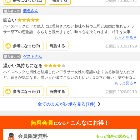
参考になった(
11
)
報告する
公開日:
2019/05/31
分のワケありな部分を理解してもらえるってなかなか出会えない幸せなのかも
しれません。
藍色さん
購入者レポ
面白い
ハイスペックだけど他人には理解されない趣味を持つ上司と結婚に憧れるアラ
サー部下の恋物語…さらりと読めますが、時々心を抉られます。相手を大事に
する事って難しいな。
もっと見る▼
参考になった(
9
)
報告する
公開日:
2019/11/29
ゲストさん
購入者レポ
温かい気持ちになる
ハイスペックな男性と結婚したいアラサー女性の恋話のよくある物語なんだけ
ど、続きが気になる。悪い人が出てこないのもいい。1コマが短い！増やせない
なら、早目の更新して欲しいです。
もっと見る▼
参考になった(
7
)
報告する
公開日:
2020/09/10
全てのまんがレポを見る(7件)
無料会員
こんなにお得！
になると
会員限定無料
もっと無料が読める！