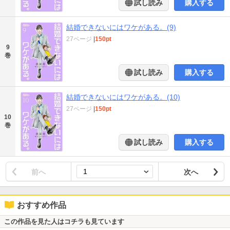
試し読み
購入する
結婚できないにはワケがある。(9)
27ページ
|
150pt
9
巻
試し読み
購入する
結婚できないにはワケがある。(10)
27ページ
|
150pt
10
巻
試し読み
購入する
前へ
次へ
おすすめ作品
この作品を見た人はコチラも見ています