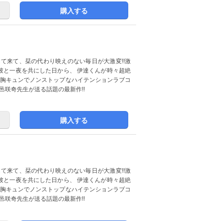
購入する
して来て、栞の代わり映えのない毎日が大激変!!激
彼と一夜を共にした日から、 伊達くんが時々超絶
!!胸キュンでノンストップなハイテンションラブコ
邑咲奇先生が送る話題の最新作!!
購入する
して来て、栞の代わり映えのない毎日が大激変!!激
彼と一夜を共にした日から、 伊達くんが時々超絶
!!胸キュンでノンストップなハイテンションラブコ
邑咲奇先生が送る話題の最新作!!