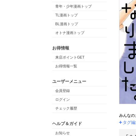
青年・少年漫画トップ
TL漫画トップ
BL漫画トップ
オトナ漫画トップ
お得情報
来店ポイントGET
お得情報一覧
ユーザーメニュー
会員登録
ログイン
チェック履歴
みんなの
タグ編
ヘルプ＆ガイド
お知らせ