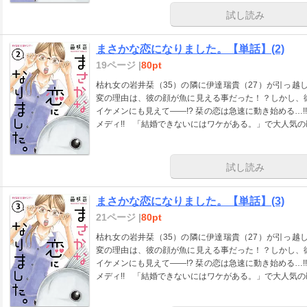
試し読み
まさかな恋になりました。【単話】(2)
19ページ |
80pt
枯れ女の岩井栞（35）の隣に伊達瑞貴（27）が引っ越
変の理由は、彼の顔が魚に見える事だった！？しかし、
イケメンにも見えて――!? 栞の恋は急速に動き始める…
メディ!! 「結婚できないにはワケがある。」で大人気の
試し読み
まさかな恋になりました。【単話】(3)
21ページ |
80pt
枯れ女の岩井栞（35）の隣に伊達瑞貴（27）が引っ越
変の理由は、彼の顔が魚に見える事だった！？しかし、
イケメンにも見えて――!? 栞の恋は急速に動き始める…
メディ!! 「結婚できないにはワケがある。」で大人気の