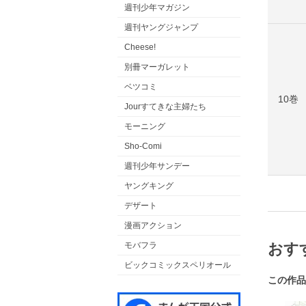
週刊少年マガジン
週刊ヤングジャンプ
Cheese!
別冊マーガレット
ベツコミ
10巻
Jourすてきな主婦たち
モーニング
Sho-Comi
週刊少年サンデー
ヤングキング
デザート
漫画アクション
おす
モバフラ
ビックコミックスペリオール
この作品