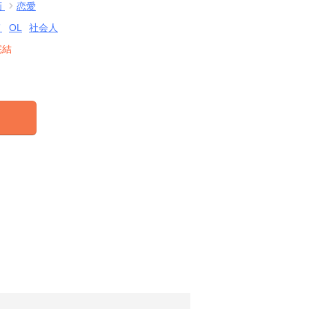
画
恋愛
メ
OL
社会人
完結