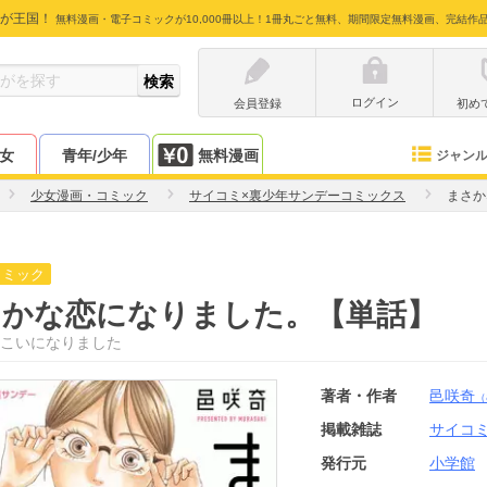
が王国！
無料漫画・電子コミックが10,000冊以上！1冊丸ごと無料、期間限定無料漫画、完結作
ログイン
会員登録
初め
少女
青年/少年
無料漫画
ジャン
少女漫画・コミック
サイコミ×裏少年サンデーコミックス
まさか
コミック
さかな恋になりました。【単話】
こいになりました
著者・作者
邑咲奇
（
掲載雑誌
サイコ
発行元
小学館