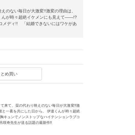
えのない毎日が大激変!!激変の理由は、
んが時々超絶イケメンにも見えて――!?
コメディ!! 「結婚できないにはワケがあ
まとめ買い
して来て、栞の代わり映えのない毎日が大激変!!激
彼と一夜を共にした日から、 伊達くんが時々超絶
!!胸キュンでノンストップなハイテンションラブコ
邑咲奇先生が送る話題の最新作!!