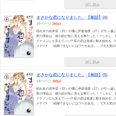
試し読み
まさかな恋になりました。【単話】(4)
19ページ |
80pt
枯れ女の岩井栞（35）の隣に伊達瑞貴（27）が引っ越
変の理由は、彼の顔が魚に見える事だった！？しかし、
イケメンにも見えて――!? 栞の恋は急速に動き始める…
メディ!! 「結婚できないにはワケがある。」で大人気の
試し読み
まさかな恋になりました。【単話】(5)
19ページ |
80pt
枯れ女の岩井栞（35）の隣に伊達瑞貴（27）が引っ越
変の理由は、彼の顔が魚に見える事だった！？しかし、
イケメンにも見えて――!? 栞の恋は急速に動き始める…
メディ!! 「結婚できないにはワケがある。」で大人気の