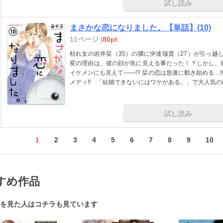
試し読み
まさかな恋になりました。【単話】(10)
11ページ |
80pt
枯れ女の岩井栞（35）の隣に伊達瑞貴（27）が引っ越
変の理由は、彼の顔が魚に見える事だった！？しかし、
イケメンにも見えて――!? 栞の恋は急速に動き始める…
メディ!! 「結婚できないにはワケがある。」で大人気の
試し読み
1
2
3
4
5
6
7
8
9
10
すめ作品
を見た人はコチラも見ています