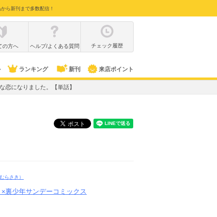
品から新刊まで多数配信！
チェック履歴
ての方へ
ヘルプ/よくある質問
ル
ランキング
新刊
来店ポイント
な恋になりました。【単話】
むらさき）
ミ×裏少年サンデーコミックス