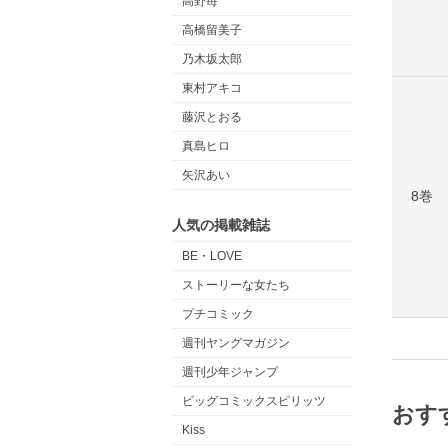
高野苺
高橋留美子
乃木坂太郎
東村アキコ
藤沢とおる
真島ヒロ
矢沢あい
8巻
人気の掲載雑誌
BE・LOVE
ストーリーな女たち
プチコミック
週刊ヤングマガジン
週刊少年ジャンプ
ビッグコミックスピリッツ
おす
Kiss