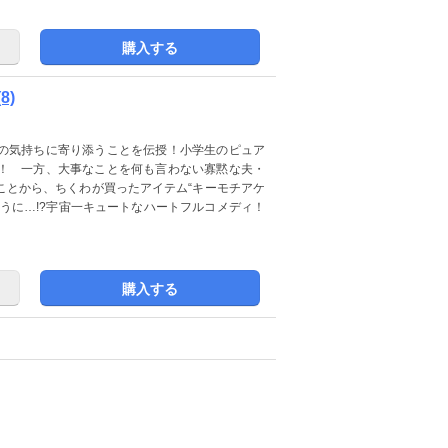
購入する
8)
の気持ちに寄り添うことを伝授！小学生のピュア
！ 一方、大事なことを何も言わない寡黙な夫・
ことから、ちくわが買ったアイテム“キーモチアケ
うに…!?宇宙一キュートなハートフルコメディ！
購入する