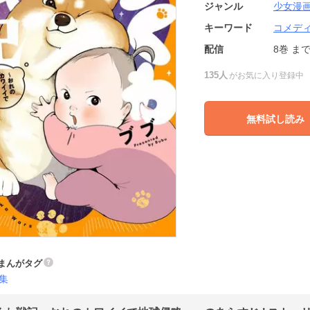
ジャンル
少女漫
キーワード
コメデ
配信
8巻
ま
135人
がお気に入り登録中
無料試し読み
まんがタグ
集