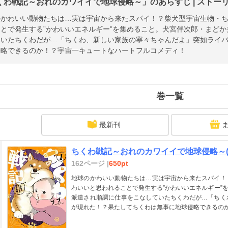
くわ戦記～おれのカワイイで地球侵略～」のあらすじ | ストー
のかわいい動物たちは…実は宇宙から来たスパイ！？柴犬型宇宙生物・
とで発生する”かわいいエネルギー”を集めること。犬宮伴次郎・まど
ていたちくわだが…「ちくわ、新しい家族の寧々ちゃんだよ」突如ライ
侵略できるのか！？宇宙一キュートなハートフルコメディ！
巻一覧
最新刊
ちくわ戦記～おれのカワイイで地球侵略～(
162ページ |
650pt
地球のかわいい動物たちは…実は宇宙から来たスパイ！
わいいと思われることで発生する”かわいいエネルギー”
派遣され順調に仕事をこなしていたちくわだが…「ちく
が現れた！？果たしてちくわは無事に地球侵略できるの