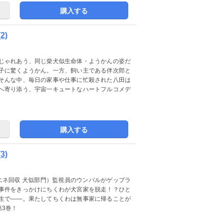
購入する
2)
じゃれあう、同じ柴犬似生命体・ようかんの姿だ
子に驚くようかん。一方、飼い主である伴次郎と
そんな中、毎日の家事や仕事に忙殺された八田は
へ寄り添う、宇宙一キュートなハートフルコメデ
購入する
3)
エネ回収 犬似部門）監視員のウンバルがゲップラ
事件をきっかけにちくわが犬宮家を脱走！？ひと
生で――。果たしてちくわは無事家に帰ることが
3巻！