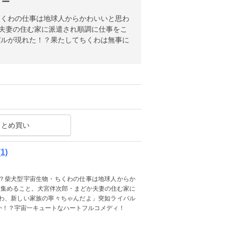
リー
ちくわの仕事は地球人からかわいいと思わ
か夫妻の住む家に派遣され順調に仕事をこ
バルが現れた！？果たしてちくわは無事に
まとめ買い
1)
？柴犬型宇宙生物・ちくわの仕事は地球人からか
を集めること。犬宮伴次郎・まどか夫妻の住む家に
わ、新しい家族の寧々ちゃんだよ」突如ライバル
か！？宇宙一キュートなハートフルコメディ！