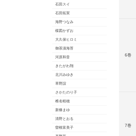
石田スイ
石田拓実
海野つなみ
楳図かずお
大久保ヒロミ
御茶漬海苔
6巻
河原和音
きたがわ翔
北川みゆき
草野誼
さかたのり子
椎名軽穂
新條まゆ
清野とおる
7巻
曽根富美子