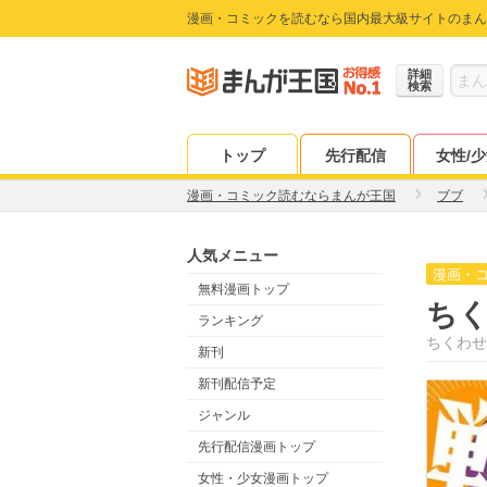
漫画・コミックを読むなら国内最大級サイトのまん
詳細
検索
トップ
先行配信
女性/
漫画・コミック読むならまんが王国
ブブ
人気メニュー
漫画・
無料漫画トップ
ち
ランキング
ちくわせ
新刊
新刊配信予定
ジャンル
先行配信漫画トップ
女性・少女漫画トップ