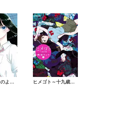
恋は雨上がりのように
ヒメゴト～十九歳の制服～