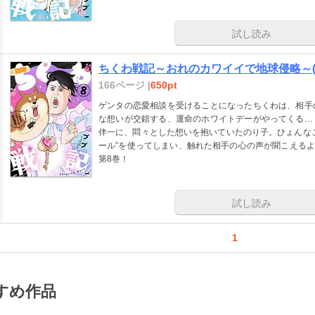
試し読み
ちくわ戦記～おれのカワイイで地球侵略～(
166ページ |
650pt
ゲンタの恋愛相談を受けることになったちくわは、相手
な想いが交錯する、運命のホワイトデーがやってくる…
伴一に、悶々とした想いを抱いていたのり子。ひょんな
ール”を使ってしまい、触れた相手の心の声が聞こえるよ
第8巻！
試し読み
1
すめ作品