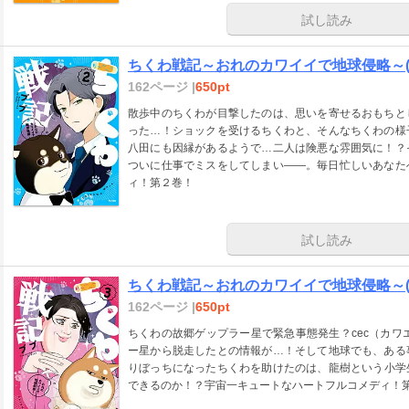
試し読み
ちくわ戦記～おれのカワイイで地球侵略～(
162ページ |
650pt
散歩中のちくわが目撃したのは、思いを寄せるおもちと
った…！ショックを受けるちくわと、そんなちくわの様
八田にも因縁があるようで…二人は険悪な雰囲気に！？
ついに仕事でミスをしてしまい――。毎日忙しいあなた
ィ！第２巻！
試し読み
ちくわ戦記～おれのカワイイで地球侵略～(
162ページ |
650pt
ちくわの故郷ゲップラー星で緊急事態発生？cec（カワ
ー星から脱走したとの情報が…！そして地球でも、ある
りぼっちになったちくわを助けたのは、龍樹という小学
できるのか！？宇宙一キュートなハートフルコメディ！第