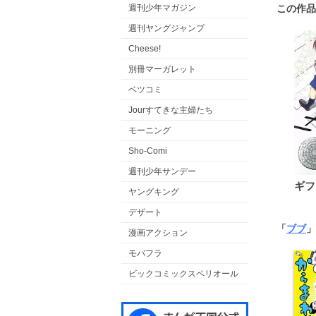
この作品
週刊少年マガジン
週刊ヤングジャンプ
Cheese!
別冊マーガレット
ベツコミ
Jourすてきな主婦たち
モーニング
Sho-Comi
週刊少年サンデー
ギフ
ヤングキング
デザート
「
ブブ
」
漫画アクション
モバフラ
ビックコミックスペリオール