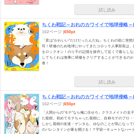
試し読み
ちくわ戦記～おれのカワイイで地球侵略～(
162ページ |
650pt
「君は”かわいい”だけだったんだね」ちくわの前に突
司！研修のため地球にやってきたコロッケ人事部長は、
をロックオン！のり子の記憶を操作して近くで暮らしな
してちくわは無事に研修をクリアすることができるのか
巻！
試し読み
ちくわ戦記～おれのカワイイで地球侵略～(
162ページ |
650pt
「人間からの”モテ”なら俺に任せろ」クラスメイトの女
た龍樹。初めてモテちゃった龍樹に、自称モテのプロ・
しかし龍樹の友達・ゲンタも、ゆなのことが気になって
のバレンタインが幕を開ける！？宇宙一キュートなハー