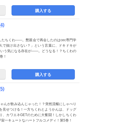
購入する
4)
たちくわ――。懇親会で再会したのはcec専門学
人で抜け出さない？」という言葉に、ドキドキが
という気になる存在が――。どうなる！？ちくわの
巻！
購入する
5)
ちゃんが飲み込んじゃった！？突然流暢にしゃべり
を見せつける！一方ちくわとようかんは、ドッグ
り、カワエネGETのために大奮闘！しかしちくわ
宇宙一キュートなハートフルコメディ！第5巻！