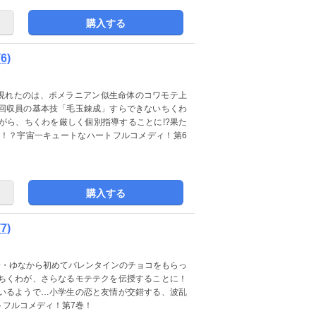
購入する
6)
然現れたのは、ポメラニアン似生命体のコワモテ上
回収員の基本技「毛玉錬成」すらできないちくわ
がら、ちくわを厳しく個別指導することに!?果た
！？宇宙一キュートなハートフルコメディ！第6
購入する
7)
子・ゆなから初めてバレンタインのチョコをもらっ
ちくわが、さらなるモテテクを伝授することに！
いるようで…小学生の恋と友情が交錯する、波乱
トフルコメディ！第7巻！