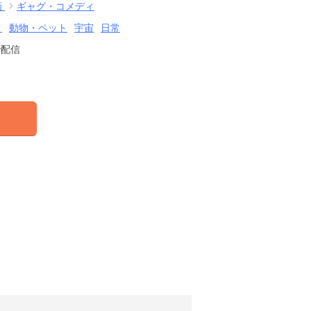
画
ギャグ・コメディ
ィ
動物・ペット
宇宙
日常
で配信