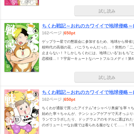
試し読み
ちくわ戦記～おれのカワイイで地球侵略～(
162ページ |
650pt
ゲップラー星での懇親会に参加するため、地球から帰省し
校時代の高嶺の花、バニラちゃんだった…！突然の「二
止まらない！？しかしちくわには、地球にいる“おもち”
恋模様…！？宇宙一キュートなハートフルコメディ！第4
試し読み
ちくわ戦記～おれのカワイイで地球侵略～(
162ページ |
650pt
ちくわが通販で買ったアイテム”オシャベリ奥歯”を寧々
始めた寧々ちゃんが、テンションアゲアゲで天才っぷり
ランでコラボしたり、ドッグウェアのモデルに選ばれた
のボリューミーなお腹では着られる服がなくて……！？