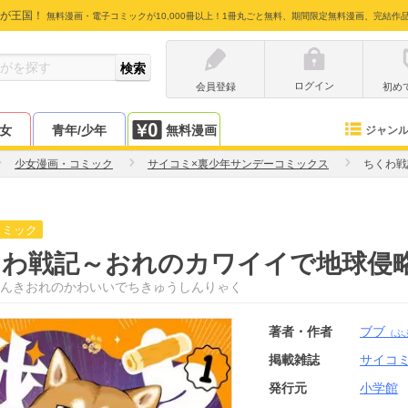
が王国！
無料漫画・電子コミックが10,000冊以上！1冊丸ごと無料、期間限定無料漫画、完結作
ログイン
会員登録
初め
少女
青年/少年
無料漫画
ジャン
少女漫画・コミック
サイコミ×裏少年サンデーコミックス
ちくわ戦
コミック
くわ戦記～おれのカワイイで地球侵
んきおれのかわいいでちきゅうしんりゃく
著者・作者
ブブ
（ぶ
掲載雑誌
サイコ
発行元
小学館