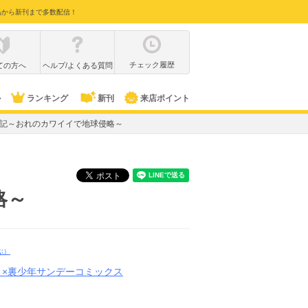
品から新刊まで多数配信！
チェック履歴
ての方へ
ヘルプ/よくある質問
ル
ランキング
新刊
来店ポイント
記～おれのカワイイで地球侵略～
略～
ぶ）
ミ×裏少年サンデーコミックス