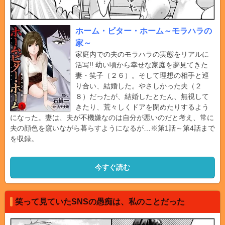
ホーム・ビター・ホーム～モラハラの
家～
家庭内での夫のモラハラの実態をリアルに
活写!! 幼い頃から幸せな家庭を夢見てきた
妻・笑子（２６）。そして理想の相手と巡
り合い、結婚した。やさしかった夫（２
８）だったが、結婚したとたん、無視して
きたり、荒々しくドアを閉めたりするよう
になった。妻は、夫が不機嫌なのは自分が悪いのだと考え、常に
夫の顔色を窺いながら暮らすようになるが…※第1話～第4話まで
を収録。
今すぐ読む
笑って見ていたSNSの愚痴は、私のことだった