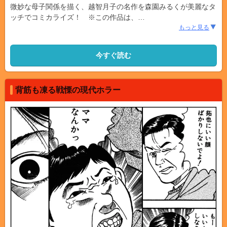
微妙な母子関係を描く、越智月子の名作を森園みるくが美麗なタ
ッチでコミカライズ！ ※この作品は、
…
もっと見る
今すぐ読む
背筋も凍る戦慄の現代ホラー