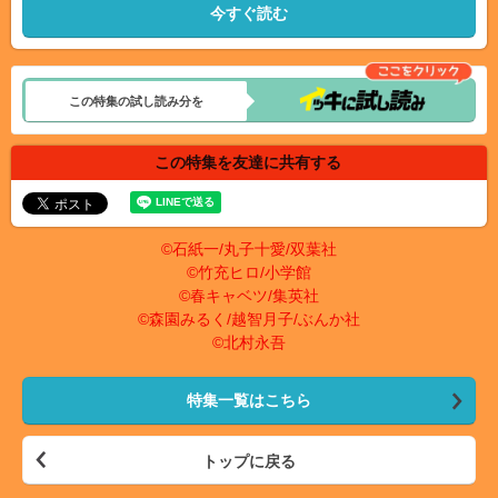
今すぐ読む
この特集の試し読み分を
この特集を友達に共有する
©石紙一/丸子十愛/双葉社
©竹充ヒロ/小学館
©春キャベツ/集英社
©森園みるく/越智月子/ぶんか社
©北村永吾
特集一覧はこちら
トップに戻る