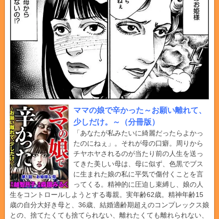
ママの娘で辛かった～お願い離れて、
少しだけ。～（分冊版）
「あなたが私みたいに綺麗だったらよかっ
たのにねぇ」。それが母の口癖。周りから
チヤホヤされるのが当たり前の人生を送っ
てきた美しい母は、母に似ず、色黒でブス
に生まれた娘の私に平気で傷付くことを言
ってくる。精神的に圧迫し束縛し、娘の人
生をコントロールしようとする毒親。実年齢62歳。精神年齢15
歳の自分大好き母と、36歳、結婚適齢期超えのコンプレックス娘
との、捨てたくても捨てられない、離れたくても離れられない、