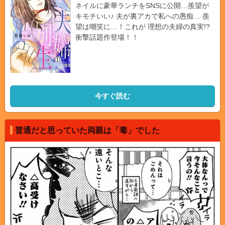
ネイルに豪華ランチをSNSに公開…羨望が
キモチいい♪ 夫が裏アカで私への愚痴… 羨
望は嘲笑に…！これが 理想の夫婦の真実!?
衝撃話題作登場！！
今すぐ読む
普通だと思っていた両親は「毒」でした