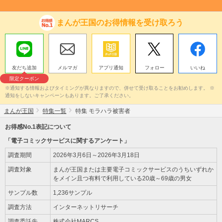
まんが王国のお得情報を受け取ろう
友だち追加
メルマガ
アプリ通知
フォロー
いいね
限定クーポン
※通知する情報およびタイミングが異なりますので、併せて受け取ることをお勧めします。 ※
通知をしないキャンペーンもあります。ご了承ください。
まんが王国
特集一覧
特集 モラハラ被害者
お得感No.1表記について
「電子コミックサービスに関するアンケート」
調査期間
2026年3月6日～2026年3月18日
調査対象
まんが王国または主要電子コミックサービスのうちいずれか
をメイン且つ有料で利用している20歳～69歳の男女
サンプル数
1,236サンプル
調査方法
インターネットリサーチ
調査委託先
株式会社MARCS