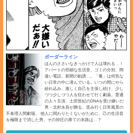
ボーダーライン
ほんのささいなきっかけで人は壊れる…！
アパートの些細な生活音、ゴミの分別、間
違い電話、新聞の勧誘…。「毒」は何気な
い日常の中に潜んでいる。いつの間にやら
紛れ込み、激しく自己を主張し続け、少し
づつ少しづつ人を狂わせて行く劇薬。普通
の人々主演、土田世紀のDNAを受け継いだ
男・北村永吾が贈る、歪み行く日常風景の
不条理人間劇場。 他人に関わりたくないがために、己の生活音
を極限まで消した男。その抑圧の果ての末路は…？