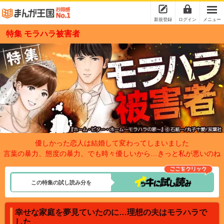
新規登録
ログイン
メニュー
特集 モラハラ被害者
優しかった恋人は結婚して変わってしまいました
言葉の暴力、態度の暴力、でも時々優しいから…きっと私が悪いのね
この特集の試し読み分を
幸せな家庭を夢見ていたのに…理想の夫はモラハラで
した