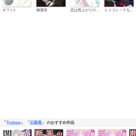
恋は雨上がりのように
ギフト±
幽麗塔
ヒメゴト～十九歳の制服～
「
Trulppe
」 「
石蕗透
」 のおすすめ作品