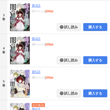
第3話
37ページ
|
200pt
3
巻
試し読み
購入する
第4話
39ページ
|
200pt
4
巻
試し読み
購入する
第5話
39ページ
|
200pt
5
巻
試し読み
購入する
先行配信
第6話