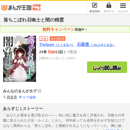
新規登録
ログイン
メニュー
落ちこぼれ召喚士と闇の精霊
無料キャンペーン
実施中！
少女
先行配信
Trulppe
石蕗透
（とぅるるぺ）
（つわぶきとおる）
24巻
完結
/11話
まで配信
1362人
がお気に入り登録中
みんなのまんがタグ
異世界
タグ編集
あらすじ | ストーリー
「あなたが運命を選び取るの――」幼い頃に魔力を高く評価され、召喚士の学
園に迎えられた少女・ルノエ。しかし、何年経っても成果を出せず生徒だけで
はなく教師からも「落ちこぼれ」と揶揄されるようになっていった。胸に秘め