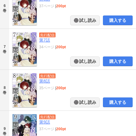
6
37ページ
|
200pt
巻
試し読み
購入する
先行配信
第7話
7
34ページ
|
200pt
巻
試し読み
購入する
先行配信
第8話
8
35ページ
|
200pt
巻
試し読み
購入する
先行配信
第9話
9
37ページ
|
200pt
巻