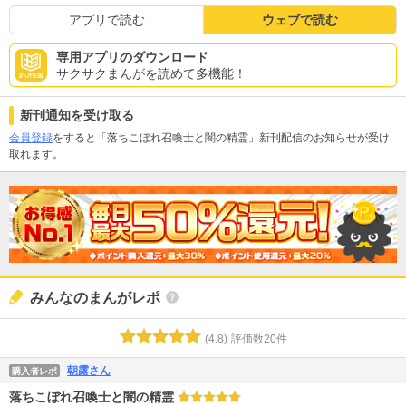
アプリで読む
ウェブで読む
専用アプリのダウンロード
サクサクまんがを読めて多機能！
新刊通知を受け取る
会員登録
をすると「落ちこぼれ召喚士と闇の精霊」新刊配信のお知らせが受け
取れます。
みんなのまんがレポ
(
4.8
)
評価数
20
件
朝露さん
購入者レポ
落ちこぼれ召喚士と闇の精霊