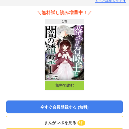
た想いを隠しながらも卒業という名の学園追放を免れる為ルノエは最後の召喚
もっと詳細を見る▼
の儀に挑む。そこでルノエと契約を結んだのは名を持たぬ精霊で……？契約と
魔法。呪いに謀略。想いが交錯する王道ファンタジー開幕！
＼無料試し読み増量中！／
1巻
無料で読む
今すぐ会員登録する (無料)
まんがレポを見る
5件