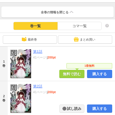
全巻の情報を
閉じる
巻一覧
コマ一覧
最終巻
まとめ買い
第1話
41ページ
|
200pt
1
巻
1冊無料
無料で読む
購入する
第2話
41ページ
|
200pt
2
巻
試し読み
購入する