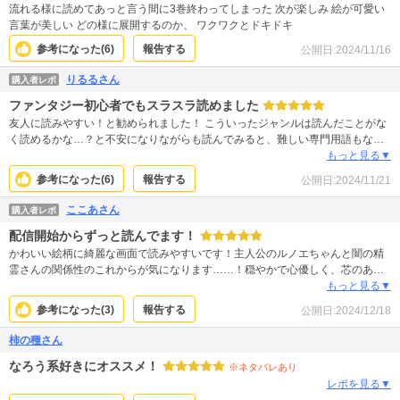
流れる様に読めてあっと言う間に3巻終わってしまった 次が楽しみ 絵が可愛い
言葉が美しい どの様に展開するのか、 ワクワクとドキドキ
参考になった(
6
)
報告する
公開日:
2024/11/16
りるるさん
購入者レポ
ファンタジー初心者でもスラスラ読めました
友人に読みやすい！と勧められました！ こういったジャンルは読んだことがな
く読めるかな…？と不安になりながらも読んでみると、難しい専門用語もない
し、絵も可愛いし、キャラも魅力的。気づいたら3巻まで購入してました。 今
もっと見る▼
まで敬遠していたのでこれを機にジャンル開拓しようと思います。ありがとう
参考になった(
6
)
報告する
公開日:
2024/11/21
ございます。
ここあさん
購入者レポ
配信開始からずっと読んでます！
かわいい絵柄に綺麗な画面で読みやすいです！主人公のルノエちゃんと闇の精
霊さんの関係性のこれからが気になります……！穏やかで心優しく、芯のある
主人公が魅力的で大好きです。今後の更新も毎回楽しみにしています〜！
もっと見る▼
参考になった(
3
)
報告する
公開日:
2024/12/18
柿の種さん
なろう系好きにオススメ！
※ネタバレあり
レポを見る▼