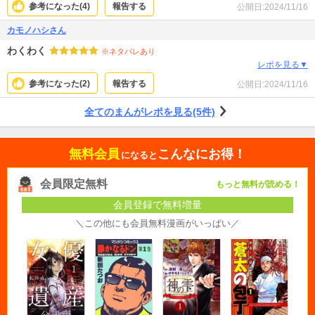
参考になった(
4
)
報告する
公開日:
2024/11/16
カモノハシさん
わくわく
※ネタバレあり
レポを見る▼
参考になった(
2
)
報告する
公開日:
2024/11/16
全てのまんがレポを見る(5件)
無料会員
こんなにお得！
になると
会員限定無料
もっと無料が読める！
会員登録で無料増量
＼この他にも会員無料漫画がいっぱい／