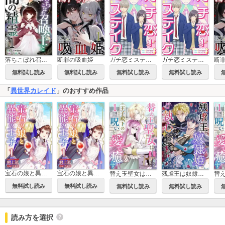
落ちこぼれ召喚士と闇の精霊 単行本版
断罪の吸血姫
ガチ恋ミステイク
ガチ恋ミステイク 単行本版
無料試し読み
無料試し読み
無料試し読み
無料試し読み
「
異世界カレイド
」のおすすめ作品
宝石の娘と異能の王子
宝石の娘と異能の王子 単行本版
替え玉聖女は王子殿下の呪いを愛で癒す
残虐王は奴隷姫にご執心 ～かつて拾われた男は、運命の女に全てを捧ぐ
無料試し読み
無料試し読み
無料試し読み
無料試し読み
読み方を選択