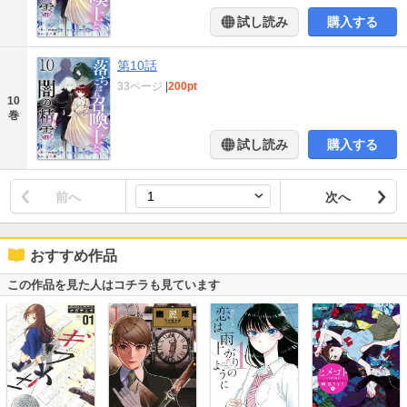
試し読み
購入する
第10話
33ページ
|
200pt
10
巻
試し読み
購入する
前へ
次へ
おすすめ作品
この作品を見た人はコチラも見ています