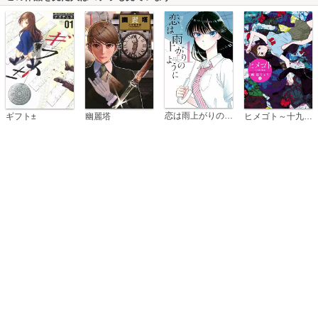
恋は雨上がりのように
ギフト±
幽麗塔
ヒメゴト～十九歳の制服～