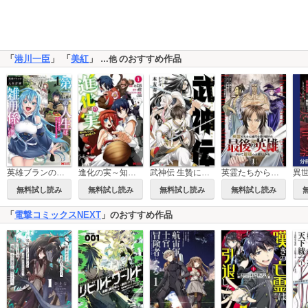
「
港川一臣
」 「
美紅
」
のおすすめ作品
…他
進化の実～知らないうちに勝ち組人生～
武神伝 生贄に捧げられた俺は、神に拾われ武を極める
英霊たちから修行を受け続けた最後の英雄は、やがて最強へと成り上がる 【単話版】
英雄ブランの人生計画 第二の人生は雑用係でお願いします(コミック)
無料試し読み
無料試し読み
無料試し読み
無料試し読み
「
電撃コミックスNEXT
」のおすすめ作品