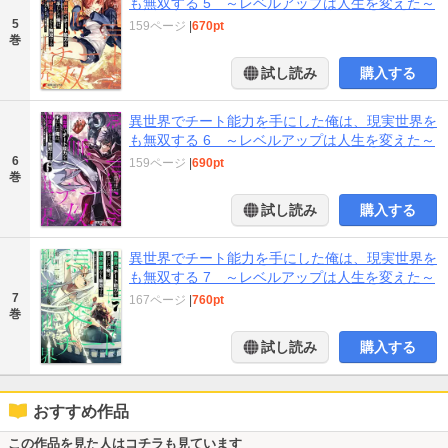
も無双する 5 ～レベルアップは人生を変えた～
5
159ページ
|
670pt
巻
試し読み
購入する
異世界でチート能力を手にした俺は、現実世界を
も無双する 6 ～レベルアップは人生を変えた～
6
159ページ
|
690pt
巻
試し読み
購入する
異世界でチート能力を手にした俺は、現実世界を
も無双する 7 ～レベルアップは人生を変えた～
7
167ページ
|
760pt
巻
試し読み
購入する
おすすめ作品
この作品を見た人はコチラも見ています