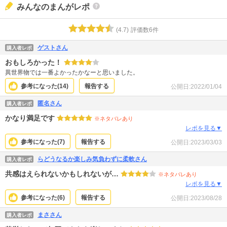
みんなのまんがレポ
(
4.7
)
評価数
6
件
ゲストさん
購入者レポ
おもしろかった！
異世界物では一番よかったかなーと思いました。
参考になった(
14
)
報告する
公開日:
2022/01/04
匿名さん
購入者レポ
かなり満足です
※ネタバレあり
レポを見る▼
参考になった(
7
)
報告する
公開日:
2023/03/03
らどうなるか楽しみ気負わずに柔軟さん
購入者レポ
共感はえられないかもしれないが…
※ネタバレあり
レポを見る▼
参考になった(
6
)
報告する
公開日:
2023/08/28
まささん
購入者レポ