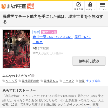
新規登録
ログイン
メニュー
異世界でチート能力を手にした俺は、現実世界をも無双す
る
青年
アニメ化
港川一臣
美紅
（みなとがわかずおみ）
（みく）
…他▼
7巻
まで配信
1978人
がお気に入り登録中
無料試し読み
みんなのまんがタグ
なろう系
異世界間移動
異世界もふ
アニメ化
学園
タグ編集
あらすじ | ストーリー
「容姿が醜かったから」ただそれだけの理由で幼い頃から苛烈ないじめを受け
続けた。そんな少年がある日見つけたもの、それは異世界への扉だった。天上
優夜、15歳。異世界と現実世界を股に掛けた人生逆転ファンタジー、開幕!