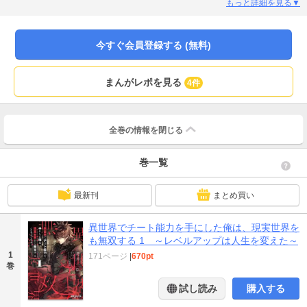
もっと詳細を見る▼
今すぐ会員登録する (無料)
まんがレポを見る
4件
全巻の情報を
閉じる
巻一覧
最新刊
まとめ買い
異世界でチート能力を手にした俺は、現実世界を
も無双する 1 ～レベルアップは人生を変えた～
1
171ページ
|
670pt
巻
試し読み
購入する