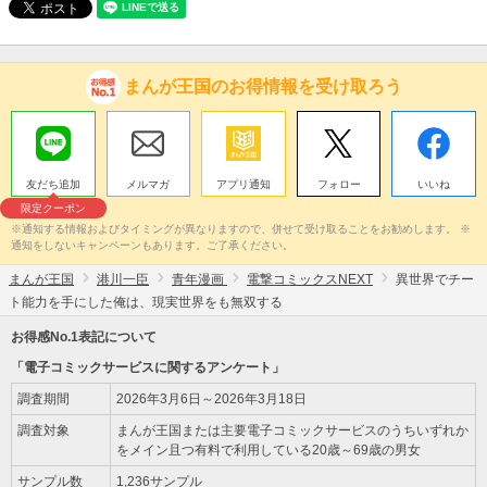
まんが王国のお得情報を受け取ろう
友だち追加
メルマガ
アプリ通知
フォロー
いいね
限定クーポン
※通知する情報およびタイミングが異なりますので、併せて受け取ることをお勧めします。 ※
通知をしないキャンペーンもあります。ご了承ください。
まんが王国
港川一臣
青年漫画
電撃コミックスNEXT
異世界でチー
ト能力を手にした俺は、現実世界をも無双する
お得感No.1表記について
「電子コミックサービスに関するアンケート」
調査期間
2026年3月6日～2026年3月18日
調査対象
まんが王国または主要電子コミックサービスのうちいずれか
をメイン且つ有料で利用している20歳～69歳の男女
サンプル数
1,236サンプル