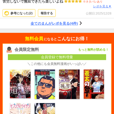
苦労しないで無双できたら楽しいよね
※ネタバレあり
レポを見る▼
参考になった(
2
)
報告する
公開日:
2025/12/28
全てのまんがレポを見る(4件)
無料会員
こんなにお得！
になると
会員限定無料
もっと無料が読める！
会員登録で無料増量
＼この他にも会員無料漫画がいっぱい／