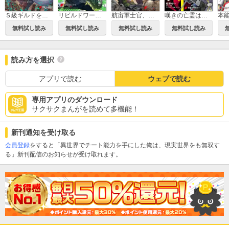
Ｓ級ギルドを追放されたけど、実は俺だけドラゴンの言葉がわかるので、気付いたときには竜騎士の頂点を極めてました。
リビルドワールド
航宙軍士官、冒険者になる
嘆きの亡霊は引退したい ～最弱ハンターによる最強パーティ育成術～
無料試し読み
無料試し読み
無料試し読み
無料試し読み
読み方を選択
アプリで読む
ウェブで読む
専用アプリのダウンロード
サクサクまんがを読めて多機能！
新刊通知を受け取る
会員登録
をすると「異世界でチート能力を手にした俺は、現実世界をも無双す
る」新刊配信のお知らせが受け取れます。