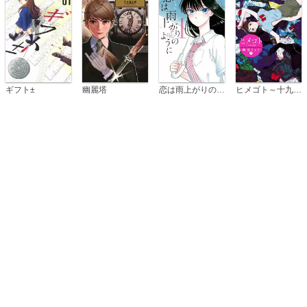
恋は雨上がりのように
ギフト±
幽麗塔
ヒメゴト～十九歳の制服～