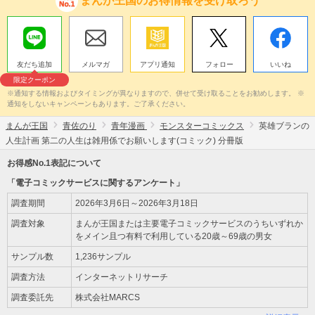
まんが王国のお得情報を受け取ろう
友だち追加
メルマガ
アプリ通知
フォロー
いいね
限定クーポン
※通知する情報およびタイミングが異なりますので、併せて受け取ることをお勧めします。 ※
通知をしないキャンペーンもあります。ご了承ください。
まんが王国
青佐のり
青年漫画
モンスターコミックス
英雄ブランの
人生計画 第二の人生は雑用係でお願いします(コミック) 分冊版
お得感No.1表記について
「電子コミックサービスに関するアンケート」
調査期間
2026年3月6日～2026年3月18日
調査対象
まんが王国または主要電子コミックサービスのうちいずれか
をメイン且つ有料で利用している20歳～69歳の男女
サンプル数
1,236サンプル
調査方法
インターネットリサーチ
調査委託先
株式会社MARCS