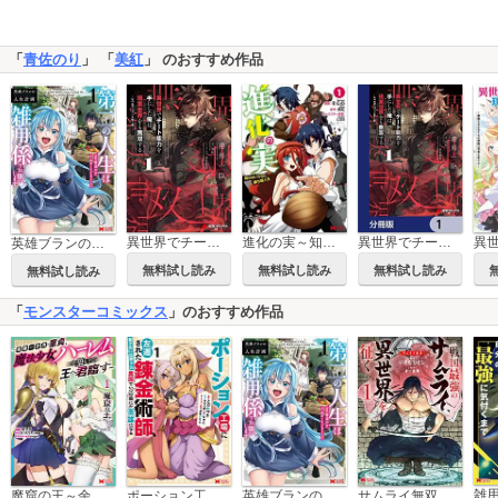
「
青佐のり
」 「
美紅
」 のおすすめ作品
異世界でチート能力を手にした俺は、現実世界をも無双する
進化の実～知らないうちに勝ち組人生～
異世界でチート能力を手にした俺は、現実世界をも無双する【分冊版】
英雄ブランの人生計画 第二の人生は雑用係でお願いします(コミック)
無料試し読み
無料試し読み
無料試し読み
無料試し読み
「
モンスターコミックス
」のおすすめ作品
魔窟の王～余命一か月の童貞、魔法少女ハーレムを築いて王へ君臨す～(コミック)
ポーション工場に左遷された錬金術師、美少女に拉致され異国でいつの間にか英雄になる(コミック)
英雄ブランの人生計画 第二の人生は雑用係でお願いします(コミック)
サムライ無双～戦国最強のサムライ、異世界を征く～(コミック)