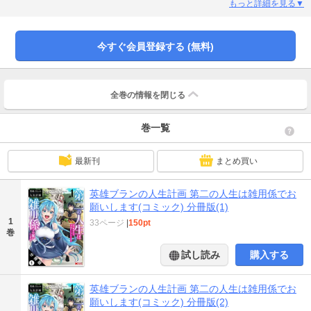
を歩み始めたブランの痛快自分探しファンタジー第１巻!!
もっと詳細を見る▼
今すぐ会員登録する (無料)
全巻の情報を
閉じる
巻一覧
最新刊
まとめ買い
英雄ブランの人生計画 第二の人生は雑用係でお
願いします(コミック) 分冊版(1)
1
33ページ
|
150pt
巻
試し読み
購入する
英雄ブランの人生計画 第二の人生は雑用係でお
願いします(コミック) 分冊版(2)