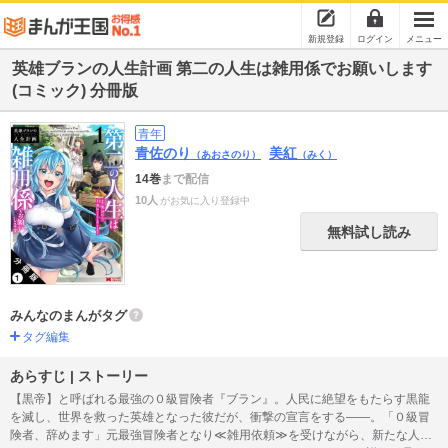
新規登録
ログイン
メニュー
英雄ブランの人生計画 第二の人生は雑用係でお願いします
(コミック) 分冊版
青年
青佐のり
美紅
（あおさのり）
（みく）
14巻
まで配信
10人
がお気に入り登録中
無料試し読み
みんなのまんがタグ
タグ編集
あらすじ | ストーリー
【黒帝】と呼ばれる最強の０級冒険者『ブラン』。人民に絶望をもたらす黒龍
を滅し、世界を救った英雄となった彼だが、衝撃の宣言をする――。「０級冒
険者、辞めます」元最強冒険者となり≪雑用依頼≫を受けながら、新たな人生