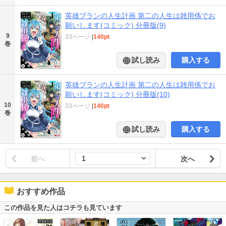
英雄ブランの人生計画 第二の人生は雑用係でお
願いします(コミック) 分冊版(9)
9
33ページ
|
140pt
巻
試し読み
購入する
英雄ブランの人生計画 第二の人生は雑用係でお
願いします(コミック) 分冊版(10)
10
33ページ
|
140pt
巻
試し読み
購入する
前へ
次へ
おすすめ作品
この作品を見た人はコチラも見ています