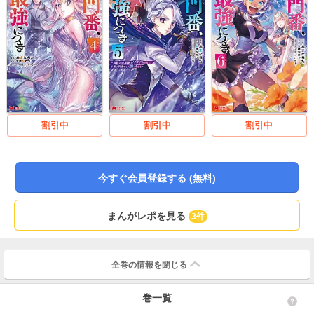
割引中
割引中
割引中
今すぐ会員登録する (無料)
まんがレポを見る
3件
全巻の情報を
閉じる
巻一覧