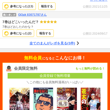
イラして余計なストレスMAXなのですけれど（笑）これはストレスなく気持ち
参考になった(
13
)
報告する
公開日:
2021/11/25
よく読めるので♪嬉しくて続きが早く読みたいですＯ(≧∇≦)Ｏ♪ もう一度言いま
す（嬉）《*≧∀≦》♪ こういうのを待っていました！Ｏ(≧∇≦)Ｏ♪
Oj3ak 83071787さん
購入者レポ
7巻はどこいったんだ？
7巻はどおしたのかな？
参考になった(
2
)
報告する
公開日:
2024/09/17
全てのまんがレポを見る(3件)
無料会員
こんなにお得！
になると
会員限定無料
もっと無料が読める！
会員登録で無料増量
＼この他にも会員無料漫画がいっぱい／