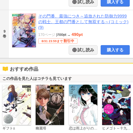
試し読み
購入する
その門番、最強につき～追放された防御力9999
の戦士、王都の門番として無双する～(コミック)
(9)
9
490pt
170ページ
|
700pt
→
巻
割引中
8/31 23:59まで
試し読み
購入する
おすすめ作品
この作品を見た人はコチラも見ています
恋は雨上がりのように
ギフト±
幽麗塔
ヒメゴト～十九歳の制服～