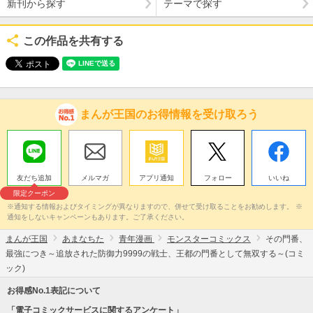
新刊から探す
テーマで探す
この作品を共有する
まんが王国のお得情報を受け取ろう
友だち追加
メルマガ
アプリ通知
フォロー
いいね
限定クーポン
※通知する情報およびタイミングが異なりますので、併せて受け取ることをお勧めします。 ※
通知をしないキャンペーンもあります。ご了承ください。
まんが王国
あまなちた
青年漫画
モンスターコミックス
その門番、
最強につき～追放された防御力9999の戦士、王都の門番として無双する～(コミ
ック)
お得感No.1表記について
「電子コミックサービスに関するアンケート」