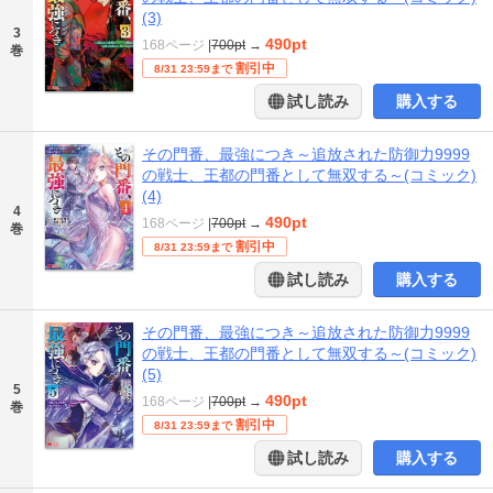
(3)
3
490pt
168ページ
|
700pt
→
巻
割引中
8/31 23:59まで
試し読み
購入する
その門番、最強につき～追放された防御力9999
の戦士、王都の門番として無双する～(コミック)
(4)
4
490pt
168ページ
|
700pt
→
巻
割引中
8/31 23:59まで
試し読み
購入する
その門番、最強につき～追放された防御力9999
の戦士、王都の門番として無双する～(コミック)
(5)
5
490pt
168ページ
|
700pt
→
巻
割引中
8/31 23:59まで
試し読み
購入する