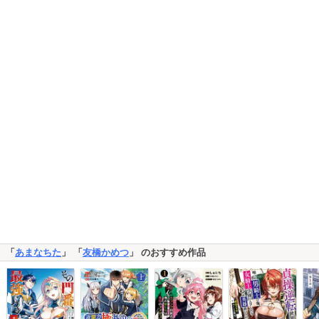
「
あまなちた
」 「
友橋かめつ
」 のおすすめ作品