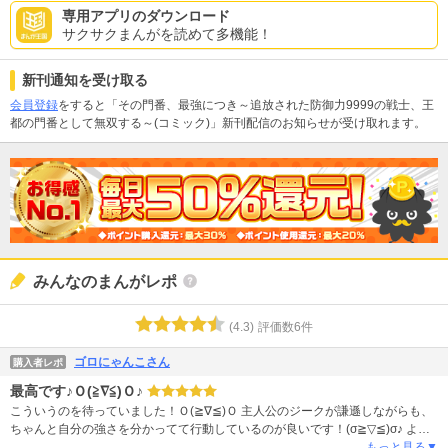
専用アプリのダウンロード
サクサクまんがを読めて多機能！
新刊通知を受け取る
会員登録
をすると「その門番、最強につき～追放された防御力9999の戦士、王
都の門番として無双する～(コミック)」新刊配信のお知らせが受け取れます。
みんなのまんがレポ
(
4.3
)
評価数
6
件
ゴロにゃんこさん
購入者レポ
最高です♪Ｏ(≧∇≦)Ｏ♪
こういうのを待っていました！Ｏ(≧∇≦)Ｏ 主人公のジークが謙遜しながらも、
ちゃんと自分の強さを分かってて行動しているのが良いです！(σ≧▽≦)σ♪ よく
ある無自覚チート系（自分の強さを何故かひたすら認めない系）は見ててイラ
もっと見る▼