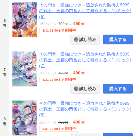
その門番、最強につき～追放された防御力9999
の戦士、王都の門番として無双する～(コミック)
(6)
6
490pt
168ページ
|
700pt
→
巻
割引中
8/31 23:59まで
試し読み
購入する
その門番、最強につき～追放された防御力9999
の戦士、王都の門番として無双する～(コミック)
(7)
7
490pt
168ページ
|
700pt
→
巻
割引中
8/31 23:59まで
試し読み
購入する
その門番、最強につき～追放された防御力9999
の戦士、王都の門番として無双する～(コミック)
(8)
8
490pt
168ページ
|
700pt
→
巻
割引中
8/31 23:59まで