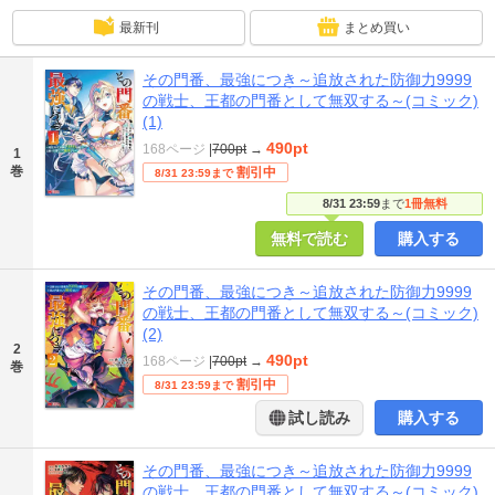
最新刊
まとめ買い
その門番、最強につき～追放された防御力9999
の戦士、王都の門番として無双する～(コミック)
(1)
490pt
168ページ
|
700pt
→
1
巻
割引中
8/31 23:59まで
8/31 23:59
まで
1冊無料
無料で読む
購入する
その門番、最強につき～追放された防御力9999
の戦士、王都の門番として無双する～(コミック)
(2)
2
490pt
168ページ
|
700pt
→
巻
割引中
8/31 23:59まで
試し読み
購入する
その門番、最強につき～追放された防御力9999
の戦士、王都の門番として無双する～(コミック)