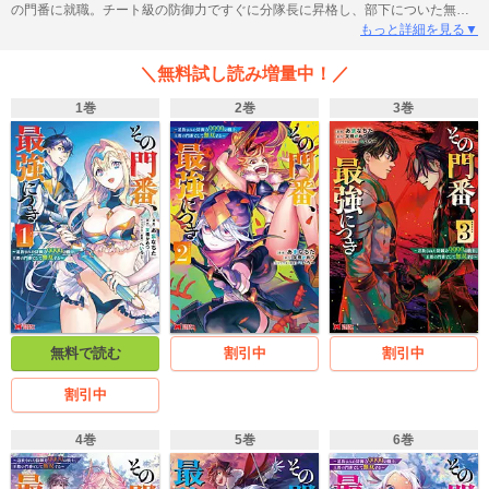
の門番に就職。チート級の防御力ですぐに分隊長に昇格し、部下についた無防
備な巨乳剣士、セクハラ好きの怪力女、ヤンデレ気質の弓使いとともに防御無
もっと詳細を見る▼
双する！「小説家になろう」発の王道バトルファンタジー、待望のコミカライ
ズ!!
＼無料試し読み増量中！／
1巻
2巻
3巻
無料で読む
割引中
割引中
割引中
4巻
5巻
6巻