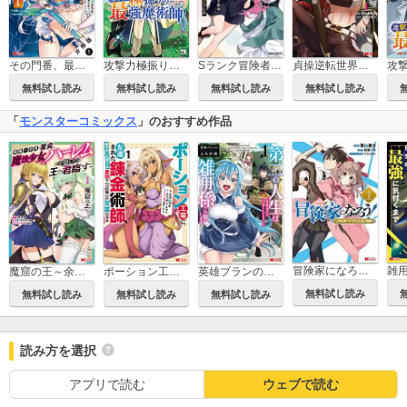
その門番、最強につき～追放された防御力9999の戦士、王都の門番として無双する～(コミック) 分冊版
攻撃力極振りの最強魔術師～筋力値9999の大剣士、転生して二度目の人生を歩む～
Sランク冒険者である俺の娘たちは重度のファザコンでした
貞操逆転世界で唯一の男騎士の俺、女騎士学園に入学したらなぜか英雄扱いされた ～絶倫スキルでハーレム無双～(コミック)
無料試し読み
無料試し読み
無料試し読み
無料試し読み
「
モンスターコミックス
」のおすすめ作品
冒険家になろう！～スキルボードでダンジョン攻略～（コミック）
魔窟の王～余命一か月の童貞、魔法少女ハーレムを築いて王へ君臨す～(コミック)
ポーション工場に左遷された錬金術師、美少女に拉致され異国でいつの間にか英雄になる(コミック)
英雄ブランの人生計画 第二の人生は雑用係でお願いします(コミック)
無料試し読み
無料試し読み
無料試し読み
無料試し読み
読み方を選択
アプリで読む
ウェブで読む