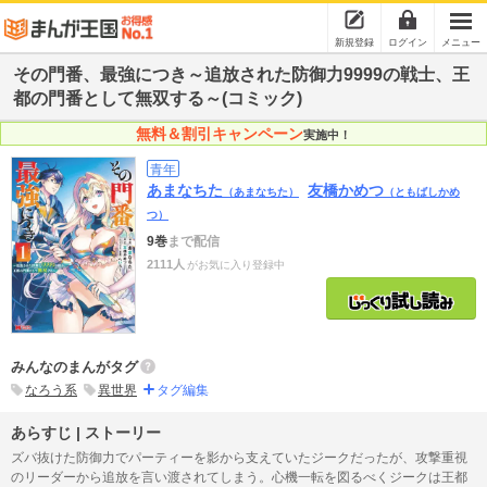
新規登録
ログイン
メニュー
その門番、最強につき～追放された防御力9999の戦士、王
都の門番として無双する～(コミック)
無料＆割引キャンペーン
実施中！
青年
あまなちた
友橋かめつ
（あまなちた）
（ともばしかめ
つ）
9巻
まで配信
2111人
がお気に入り登録中
みんなのまんがタグ
なろう系
異世界
タグ編集
あらすじ | ストーリー
ズバ抜けた防御力でパーティーを影から支えていたジークだったが、攻撃重視
のリーダーから追放を言い渡されてしまう。心機一転を図るべくジークは王都