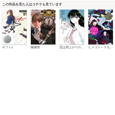
この作品を見た人はコチラも見ています
恋は雨上がりのように
ギフト±
幽麗塔
ヒメゴト～十九歳の制服～