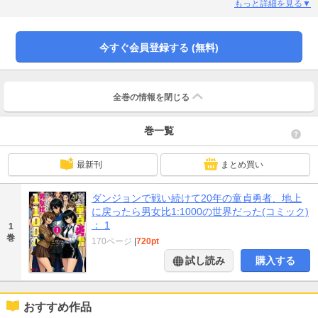
に歓迎され、モテモテで道さえ歩けなくなる。「…男！ 若い男！」「触りた
もっと詳細を見る▼
い！」「抱いて!!」童貞の竜斗は天にも昇る気持ちだが、平和になったはずの世
界には、新たな脅威が迫っていた…。現代ダンジョンが舞台のハーレム無双フ
ァンタジー!!
今すぐ会員登録する (無料)
全巻の情報を
閉じる
巻一覧
最新刊
まとめ買い
ダンジョンで戦い続けて20年の童貞勇者、地上
に戻ったら男女比1:1000の世界だった(コミック)
： 1
1
巻
170ページ
|
720pt
試し読み
購入する
おすすめ作品