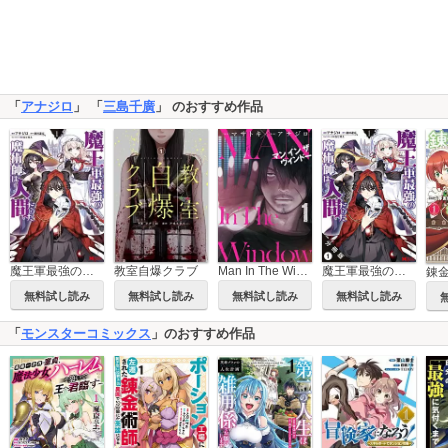
「
アナジロ
」 「
三島千廣
」 のおすすめ作品
魔王軍最強の魔術師は人間だった（コミック）
教室自爆クラブ
Man In The Window
魔王軍最強の魔術師は人間だった(コミック) 分冊版
無料試し読み
無料試し読み
無料試し読み
無料試し読み
「
モンスターコミックス
」のおすすめ作品