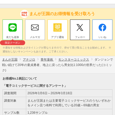
まんが王国のお得情報を受け取ろう
友だち追加
メルマガ
アプリ通知
フォロー
いいね
限定クーポン
※通知する情報およびタイミングが異なりますので、併せて受け取ることをお勧めします。 ※
通知をしないキャンペーンもあります。ご了承ください。
まんが王国
アナジロ
青年漫画
モンスターコミックス
ダンジョンで
戦い続けて20年の童貞勇者、地上に戻ったら男女比1:1000の世界だった(コミッ
ク)
お得感No.1表記について
「電子コミックサービスに関するアンケート」
調査期間
2026年3月6日～2026年3月18日
調査対象
まんが王国または主要電子コミックサービスのうちいずれか
をメイン且つ有料で利用している20歳～69歳の男女
サンプル数
1,236サンプル