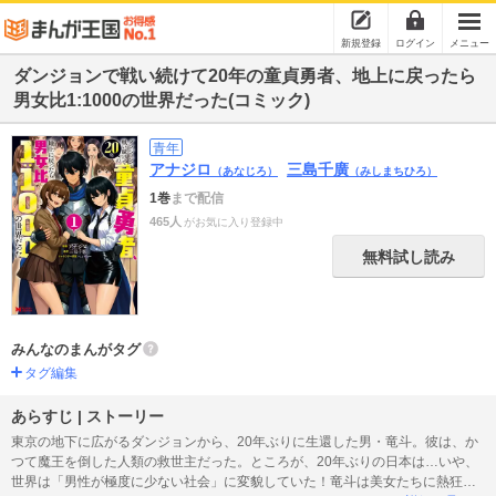
新規登録
ログイン
メニュー
ダンジョンで戦い続けて20年の童貞勇者、地上に戻ったら
男女比1:1000の世界だった(コミック)
青年
アナジロ
三島千廣
（あなじろ）
（みしまちひろ）
1巻
まで配信
465人
がお気に入り登録中
無料試し読み
みんなのまんがタグ
タグ編集
あらすじ | ストーリー
東京の地下に広がるダンジョンから、20年ぶりに生還した男・竜斗。彼は、か
つて魔王を倒した人類の救世主だった。ところが、20年ぶりの日本は…いや、
世界は「男性が極度に少ない社会」に変貌していた！竜斗は美女たちに熱狂的