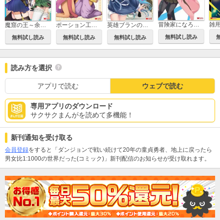
冒険家になろう！～スキルボードでダンジョン攻略～（コミック）
魔窟の王～余命一か月の童貞、魔法少女ハーレムを築いて王へ君臨す～(コミック)
ポーション工場に左遷された錬金術師、美少女に拉致され異国でいつの間にか英雄になる(コミック)
英雄ブランの人生計画 第二の人生は雑用係でお願いします(コミック)
無料試し読み
無料試し読み
無料試し読み
無料試し読み
読み方を選択
アプリで読む
ウェブで読む
専用アプリのダウンロード
サクサクまんがを読めて多機能！
新刊通知を受け取る
会員登録
をすると「ダンジョンで戦い続けて20年の童貞勇者、地上に戻ったら
男女比1:1000の世界だった(コミック)」新刊配信のお知らせが受け取れます。