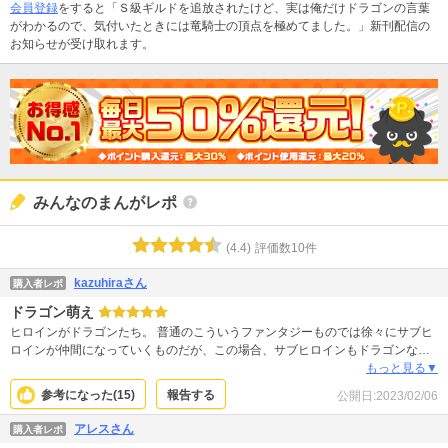
会員登録
をすると「Ｓ級ギルドを追放されたけど、実は俺だけドラゴンの言葉
がわかるので、気付いたときには竜騎士の頂点を極めてました。」新刊配信の
お知らせが受け取れます。
みんなのまんがレポ
(
4.4
)
評価数
10
件
kazuhiraさん
購入者レポ
ドラゴン萌え
ヒロインがドラゴンたち。 普通のこういうファンタジーものでは徐々にサブヒ
ロインが仲間になっていくものだが、この場合、サブヒロインもドラゴンなの
で、ドラゴンハーレムができていく感じ。 ただ、主人公のドラゴンへの愛情と
もっと見る▼
気遣いが感じられ、ドラゴンたちがかわいいので、この作品めちゃくちゃ推し
参考になった(
15
)
報告する
公開日:
2023/02/06
たい。
アレスさん
購入者レポ