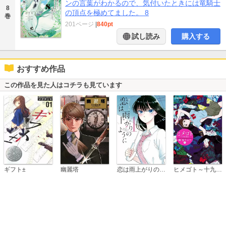
ンの言葉がわかるので、気付いたときには竜騎士
8
の頂点を極めてました。 8
巻
201ページ
|
840pt
試し読み
購入する
おすすめ作品
この作品を見た人はコチラも見ています
恋は雨上がりのように
ギフト±
幽麗塔
ヒメゴト～十九歳の制服～