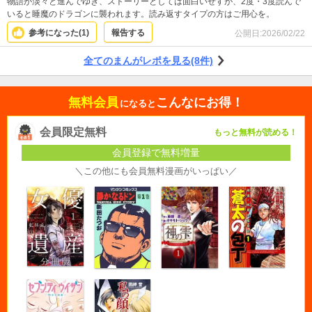
物語が淡々と進んでゆき、ストーリーとしては面白いせすが、2度・3度読んで
いると睡魔のドラゴンに襲われます。読み返すタイプの方はご用心を。
参考になった(
1
)
報告する
公開日:
2026/02/22
全てのまんがレポを見る(8件)
無料会員
こんなにお得！
になると
会員限定無料
もっと無料が読める！
会員登録で無料増量
＼この他にも会員無料漫画がいっぱい／