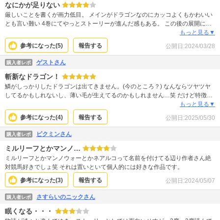
なにかが足りない
厳しいことを書くが画力低目。 メインがドラゴンなのにカッコよくもかわいい
とも言い難い 4巻にてやっとストーリーが進んだ感もある。 この後の展開に期
待。
もっと見る▼
参考になった(
5
)
報告する
公開日:
2024/03/28
ゲストさん
購入者レポ
斬新なドラゴン！
鱗がしっかりしたドラゴンは出てきません。(今のところ？) なんならツヤツヤ
してるかもしれないし、薄い毛が生えてるのかもしれません…笑 だけど特徴
的、斬新なドラゴンが沢山出てくるのでワクワクします！ 生き物好きな方向け
もっと見る▼
ですね。内容的にも。絵も下手じゃないですよ？ドラゴンのバランスとかも違
参考になった(
4
)
報告する
公開日:
2025/05/30
和感なしです。線は細めですが。 これが下手というならワ〇ピースとかも下手
な部類に入りますね〜笑
ピクミンさん
購入者レポ
ミルリーフとかマンノ…
ミルリーフとかマンノウォーとかネアルコって名前を付けてる辺り作者さん絶
対競馬好きでしょ笑 それは置いといて個人的には好きな作品です。
参考になった(
3
)
報告する
公開日:
2024/05/07
さすらいのニックさん
購入者レポ
眠くなる・・・