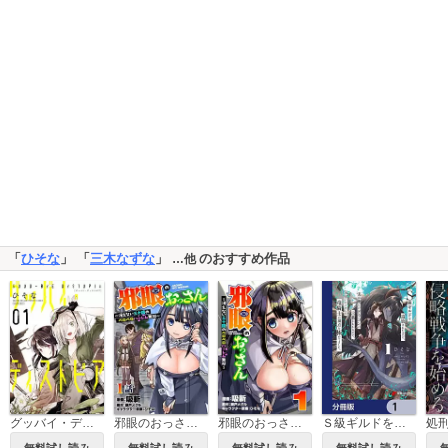
「
ひそな
」 「
三木なずな
」
のおすすめ作品
…他
グッバイ・ディストピア
邪眼のおっさん～冴えない三十路のペロペロハーレム無双～
邪眼のおっさん～冴えない三十路のペロペロハーレム無双～【単行本版】
Ｓ級ギルドを追放されたけど、実は俺だけドラゴンの言葉がわかるので、気付いたときには竜騎士の頂点を極めてました。【分冊版】