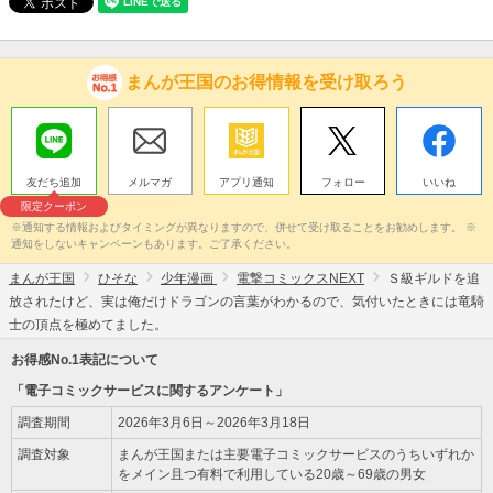
まんが王国のお得情報を受け取ろう
友だち追加
メルマガ
アプリ通知
フォロー
いいね
限定クーポン
※通知する情報およびタイミングが異なりますので、併せて受け取ることをお勧めします。 ※
通知をしないキャンペーンもあります。ご了承ください。
まんが王国
ひそな
少年漫画
電撃コミックスNEXT
Ｓ級ギルドを追
放されたけど、実は俺だけドラゴンの言葉がわかるので、気付いたときには竜騎
士の頂点を極めてました。
お得感No.1表記について
「電子コミックサービスに関するアンケート」
調査期間
2026年3月6日～2026年3月18日
調査対象
まんが王国または主要電子コミックサービスのうちいずれか
をメイン且つ有料で利用している20歳～69歳の男女