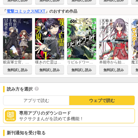
無料試し読み
無料試し読み
無料試し読み
無料試し読み
「
電撃コミックスNEXT
」のおすすめ作品
航宙軍士官、冒険者になる
嘆きの亡霊は引退したい ～最弱ハンターによる最強パーティ育成術～
リビルドワールド
本能寺から始める信長との天下統一
無料試し読み
無料試し読み
無料試し読み
無料試し読み
読み方を選択
アプリで読む
ウェブで読む
専用アプリのダウンロード
サクサクまんがを読めて多機能！
新刊通知を受け取る