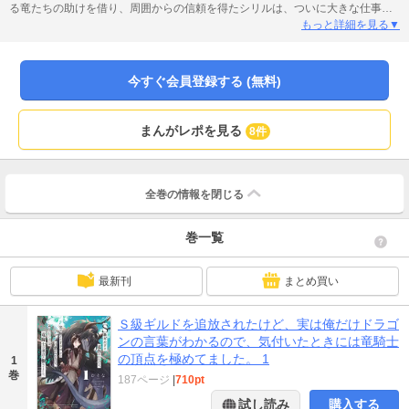
る竜たちの助けを借り、周囲からの信頼を得たシリルは、ついに大きな仕事を
引き受けることに――!?
もっと詳細を見る▼
今すぐ会員登録する (無料)
まんがレポを見る
8件
全巻の情報を
閉じる
巻一覧
最新刊
まとめ買い
Ｓ級ギルドを追放されたけど、実は俺だけドラゴ
ンの言葉がわかるので、気付いたときには竜騎士
の頂点を極めてました。 1
1
巻
187ページ
|
710pt
試し読み
購入する