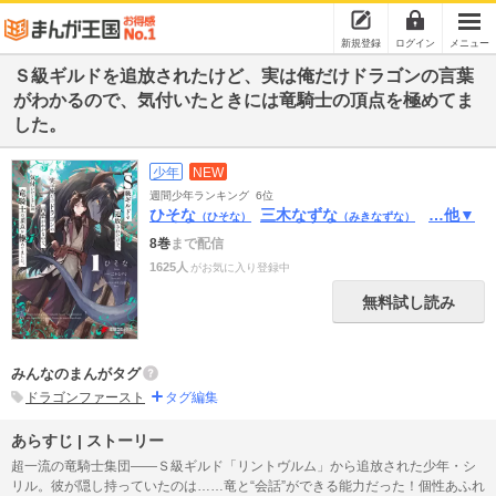
新規登録
ログイン
メニュー
Ｓ級ギルドを追放されたけど、実は俺だけドラゴンの言葉
がわかるので、気付いたときには竜騎士の頂点を極めてま
した。
少年
NEW
週間少年ランキング
6位
ひそな
三木なずな
…他▼
（ひそな）
（みきなずな）
8巻
まで配信
1625人
がお気に入り登録中
無料試し読み
みんなのまんがタグ
ドラゴンファースト
タグ編集
あらすじ | ストーリー
超一流の竜騎士集団――Ｓ級ギルド「リントヴルム」から追放された少年・シ
リル。彼が隠し持っていたのは……竜と“会話”ができる能力だった！個性あふれ