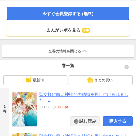
今すぐ会員登録する (無料)
まんがレポを見る
4件
全巻の情報を
閉じる
巻一覧
最新刊
まとめ買い
聖女様に醜い神様との結婚を押し付けられまし
た 1
1
171ページ
|
680pt
巻
試し読み
購入する
聖女様に醜い神様との結婚を押し付けられまし