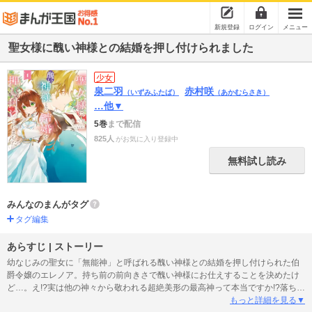
新規登録
ログイン
メニュー
聖女様に醜い神様との結婚を押し付けられました
少女
泉二羽
赤村咲
（いずみふたば）
（あかむらさき）
…他▼
5巻
まで配信
825人
がお気に入り登録中
無料試し読み
みんなのまんがタグ
タグ編集
あらすじ | ストーリー
幼なじみの聖女に「無能神」と呼ばれる醜い神様との結婚を押し付けられた伯
爵令嬢のエレノア。持ち前の前向きさで醜い神様にお仕えすることを決めたけ
ど…。え!?実は他の神々から敬われる超絶美形の最高神って本当ですか!?落ちこ
ぼれ聖女の人生大逆転シンデレラストーリーの開幕です！
もっと詳細を見る▼