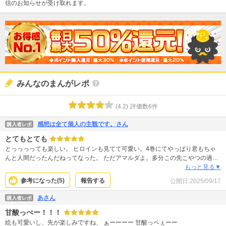
信のお知らせが受け取れます。
みんなのまんがレポ
(
4.2
)
評価数
6
件
感想は全て個人の主観です。さん
購入者レポ
とてもとても
とっっっっても楽しい。 ヒロインも見てて可愛い。4巻にてやっぱり君もちゃ
んと人間だったんだねってなった。 ただアマルダよ。多分この先こやつの過去
だのなんだのあるのだと思うけど、とりあえず一言。 youの存在が読者(主に私)
もっと見る▼
のイライラストレス値爆上げしてんねん！！！(机ﾊﾞｧﾝ) えーん。こやつに救い
参考になった(
5
)
報告する
公開日:
2025/09/17
などなくていいから、ギッタンギッタンのボッコンボッコンにしてギャフンさ
せたうえでエレノアたんたちを幸せにして…。切実に…。
あさん
購入者レポ
甘酸っぺー！！！
絵も可愛いし、先が楽しみですね、 ぁーーーー 甘酸っペぇーー