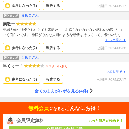
参考になった(
3
)
報告する
公開日:
2024/08/17
まめこさん
購入者レポ
素敵ー
登場人物や神様たちかとても素敵だし、お話もなかなかない感じの内容で、す
ごく面白いです。 神様がみんな人間のような感情を持っていて、傷ついたり喜
んだりするのが素敵だなと思います。 まだ2巻なので、先がとても楽しみで
もっと見る▼
す。
参考になった(
2
)
報告する
公開日:
2024/08/28
しめじさん
購入者レポ
早くぅー！
※ネタバレあり
レポを見る▼
参考になった(
3
)
報告する
公開日:
2025/02/17
全てのまんがレポを見る(4件)
無料会員
こんなにお得！
になると
会員限定無料
もっと無料が読める！
会員登録で無料増量