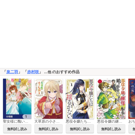
「
泉二羽
」 「
赤村咲
」
のおすすめ作品
…他
聖女様に醜い神様との結婚を押し付けられました【分冊版】
大草原の小さな領主
悪役令嬢たちは揺るがない
悪役令嬢の継母に転生したので娘を幸せにします、力尽くで。THE COMIC
無料試し読み
無料試し読み
無料試し読み
無料試し読み