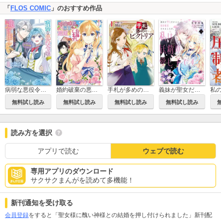
「
FLOS COMIC
」のおすすめ作品
病弱な悪役令嬢ですが、婚約者が過保護すぎて逃げ出したい(私たち犬猿の仲でしたよね!?)
婚約破棄の悪意は娼館からお返しします
義妹が聖女だからと婚約破棄されましたが、私は妖精の愛し子です
手札が多めのビクトリア
無料試し読み
無料試し読み
無料試し読み
無料試し読み
読み方を選択
アプリで読む
ウェブで読む
専用アプリのダウンロード
サクサクまんがを読めて多機能！
新刊通知を受け取る
会員登録
をすると「聖女様に醜い神様との結婚を押し付けられました」新刊配