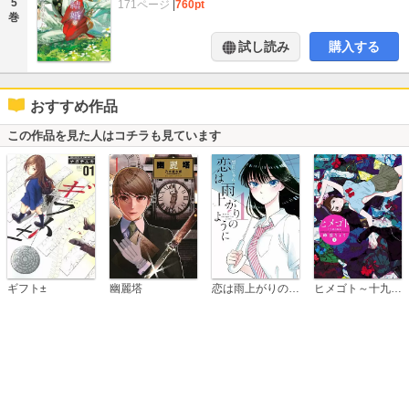
5
171ページ
|
760pt
巻
試し読み
購入する
おすすめ作品
この作品を見た人はコチラも見ています
恋は雨上がりのように
ギフト±
幽麗塔
ヒメゴト～十九歳の制服～