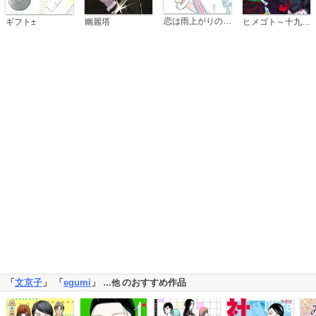
恋は雨上がりのように
ギフト±
幽麗塔
ヒメゴト～十九歳の制服～
「
文京子
」 「
egumi
」
のおすすめ作品
…他