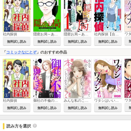
社内探偵
隠密お局～あなたのホンネ見えてます～ デジコレ DIGITAL COMICS
隠密お局～あなたのホンネ見えてます～
社内探偵【合冊版】
無料試し読み
無料試し読み
無料試し読み
無料試し読み
「
コミックなにとぞ
」のおすすめ作品
社内探偵
御社の不倫の件～絶対に別れさせます～
みんな私のこと「かわいい」って言ってくれるけど本命にはしてくれないね？
ワタシはいいの、ワタシはね
無料試し読み
無料試し読み
無料試し読み
無料試し読み
読み方を選択