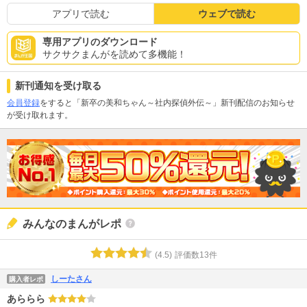
アプリで読む
ウェブで読む
専用アプリのダウンロード
サクサクまんがを読めて多機能！
新刊通知を受け取る
会員登録
をすると「新卒の美和ちゃん～社内探偵外伝～」新刊配信のお知らせ
が受け取れます。
みんなのまんがレポ
(
4.5
)
評価数
13
件
しーたさん
購入者レポ
あららら