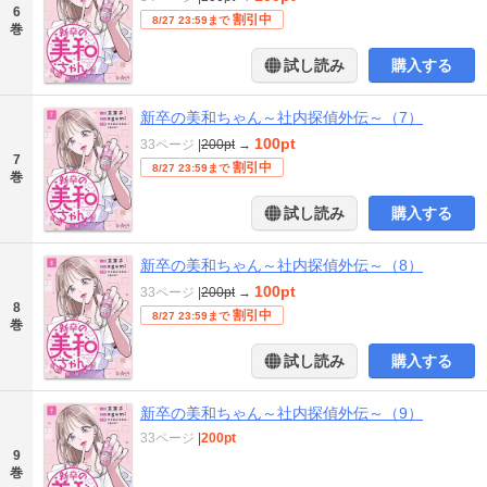
6
割引中
8/27 23:59まで
巻
試し読み
購入する
新卒の美和ちゃん～社内探偵外伝～（7）
100pt
33ページ
|
200pt
→
7
割引中
8/27 23:59まで
巻
試し読み
購入する
新卒の美和ちゃん～社内探偵外伝～（8）
100pt
33ページ
|
200pt
→
8
割引中
8/27 23:59まで
巻
試し読み
購入する
新卒の美和ちゃん～社内探偵外伝～（9）
33ページ
|
200pt
9
巻