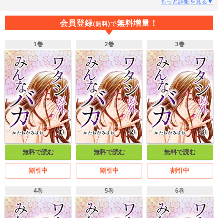
く、そんな彼女の唯一の心の安らぎは営業部・袴田との秘密の恋のアバンチュ
もっと詳細を見る▼
ール。夜な夜な危険な悦楽に身を委ね尽きることのない欲求の果てに彼女は一
体何を見るのか…。
会員登録
無料増量！
(無料)で
1巻
2巻
3巻
無料で読む
無料で読む
無料で読む
割引中
割引中
割引中
4巻
5巻
6巻