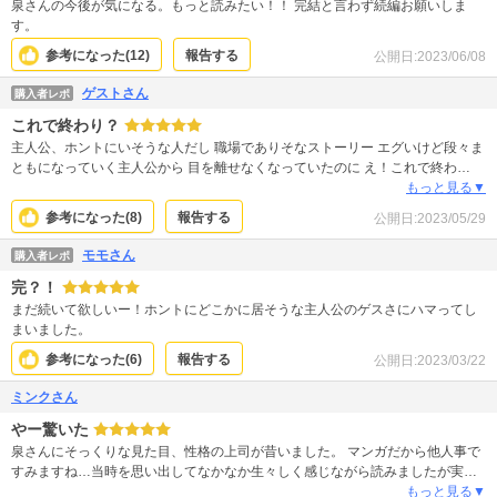
泉さんの今後が気になる。もっと読みたい！！ 完結と言わず続編お願いしま
す。
参考になった(
12
)
報告する
公開日:
2023/06/08
ゲストさん
購入者レポ
これで終わり？
主人公、ホントにいそうな人だし 職場でありそなストーリー エグいけど段々ま
ともになっていく主人公から 目を離せなくなっていたのに え！これで終わ
り？！ もっともっと見たかった…続篇でいいから是非！
もっと見る▼
参考になった(
8
)
報告する
公開日:
2023/05/29
モモさん
購入者レポ
完？！
まだ続いて欲しいー！ホントにどこかに居そうな主人公のゲスさにハマってし
まいました。
参考になった(
6
)
報告する
公開日:
2023/03/22
ミンクさん
やー驚いた
泉さんにそっくりな見た目、性格の上司が昔いました。 マンガだから他人事で
すみますね…当時を思い出してなかなか生々しく感じながら読みましたが実際
に居るとキツイ…！ いつも人を見下しているひとと毎日関わらないといけない
もっと見る▼