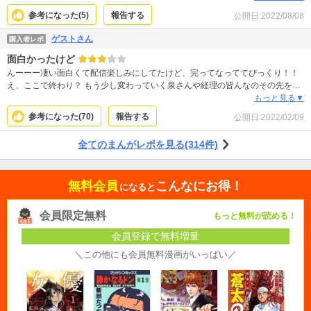
のは自信がある人と付き合うのとは違う。 作者さんはあの上司を知ってるんか
参考になった(
5
)
報告する
公開日:
2022/08/08
と思うくらいほんとソックリ！
ゲストさん
購入者レポ
面白かったけど
んーーー凄い面白くて配信楽しみにしてたけど、完ってなっててびっくり！！
え、ここで終わり？ もう少し変わっていく泉さんや経理の皆んなのその先を見
たかったな〜と思いました。
もっと見る▼
参考になった(
70
)
報告する
公開日:
2022/02/09
全てのまんがレポを見る(314件)
無料会員
こんなにお得！
になると
会員限定無料
もっと無料が読める！
会員登録で無料増量
＼この他にも会員無料漫画がいっぱい／