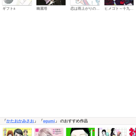
恋は雨上がりのように
ギフト±
幽麗塔
ヒメゴト～十九歳の制服～
「
かたおかみさお
」 「
egumi
」 のおすすめ作品