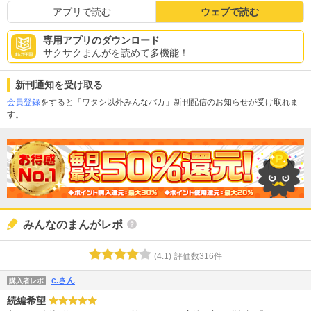
アプリで読む
ウェブで読む
専用アプリのダウンロード
サクサクまんがを読めて多機能！
新刊通知を受け取る
会員登録
をすると「ワタシ以外みんなバカ」新刊配信のお知らせが受け取れま
す。
みんなのまんがレポ
(
4.1
)
評価数
316
件
c.さん
購入者レポ
続編希望