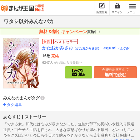
新規登録
ログイン
メニュー
ワタシ以外みんなバカ
無料＆割引キャンペーン
実施中！
女性
ベストセラー
かたおかみさお
egumi
（かたおかみさお）
（えぐみ）
16巻
完結
6247人
がお気に入り登録中
会員登録(無料)して
無料で読む
みんなのまんがタグ
タグ編集
あらすじ | ストーリー
『できる女』和代には悩みが尽きなかった。無能な部下の尻拭いや新入り派遣
社員・百合子の世話を任され、大きな溜息ばかりが漏れる毎日。どいつもこい
つもクズばかりと今日も今日とて睨みをきかせながら英姿颯爽と会社を練り歩