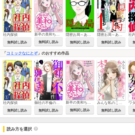
新卒の美和ちゃん～社内探偵外伝～
社内探偵
隠密お局～あなたのホンネ見えてます～ デジコレ DIGITAL COMICS
隠密お局～あなたのホンネ見えてます～
無料試し読み
無料試し読み
無料試し読み
無料試し読み
「
コミックなにとぞ
」のおすすめ作品
新卒の美和ちゃん～社内探偵外伝～
社内探偵
御社の不倫の件～絶対に別れさせます～
みんな私のこと「かわいい」って言ってくれるけど本命にはしてくれないね？
無料試し読み
無料試し読み
無料試し読み
無料試し読み
読み方を選択