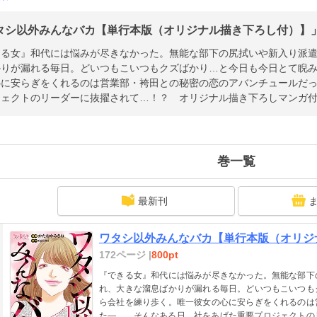
タシ以外みんなバカ【単行本版（オリジナル描き下ろし付）】」の
きる女』和代には悩みが尽きなかった。無能な部下の尻拭いや新入り派
かりが漏れる毎日。どいつもこいつもクズばかり…と今日も今日とて睨
心に安らぎをくれるのは営業部・袴田との秘密の恋のアバンチュールだ
ジェクトのリーダーに抜擢されて…！？ オリジナル描き下ろしマンガ
巻一覧
最新刊
ワタシ以外みんなバカ【単行本版（オリジ
172ページ |
800pt
『できる女』和代には悩みが尽きなかった。無能な部下
れ、大きな溜息ばかりが漏れる毎日。どいつもこいつも
ら会社を練り歩く。唯一彼女の心に安らぎをくれるのは
た―…。そんなある日、社をあげた重要プロジェクトの