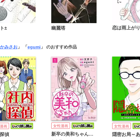
ト±
幽麗塔
かみさお
」 「
egumi
」 のおすすめ作品
女性漫画
漫画
女性漫画
新卒の美和ちゃん～社内探偵外伝～
探偵