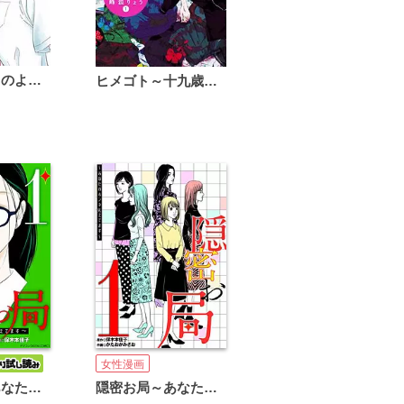
恋は雨上がりのように
ヒメゴト～十九歳の制服～
女性漫画
隠密お局～あなたのホンネ見えてます～ デジコレ DIGITAL COMICS
隠密お局～あなたのホンネ見えてます～