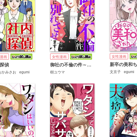
女性漫画
漫画
女性漫画
探偵
御社の不倫の件～絶対に別れさせます～
文京子
egumi
おかみさお
egumi
樹ユウマ