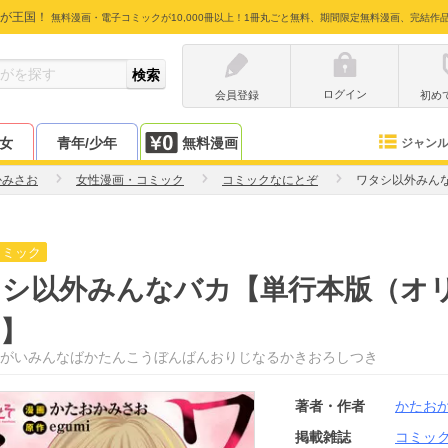
が王国！
無料漫画・電子コミックが10,000冊以上！1冊丸ごと無料、期間限定無料漫画、完結作
ログイン
会員登録
初め
少女
青年/少年
無料漫画
ジャン
かみさお
女性漫画・コミック
コミックなにとぞ
ワタシ以外みん
コミック
タシ以外みんなバカ【単行本版（オ
】
がいみんなばかたんこうぼんばんおりじなるかきおろしつき
著者・作者
かたお
掲載雑誌
コミッ