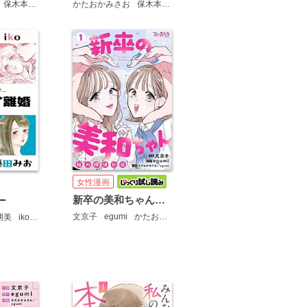
保木本佳子
かたおかみさお
保木本佳子
女性漫画
新卒の美和ちゃん～社内探偵外伝～【合冊版】
ー
文京子
egumi
かたおかみさお
朋美
iko
藤田みお
まるかわ
黒丸
マキヒロチ
おざわゆき
志村貴子
入江喜