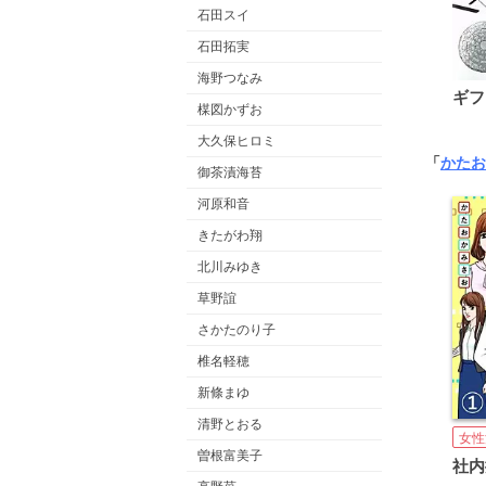
石田スイ
石田拓実
海野つなみ
ギフ
楳図かずお
大久保ヒロミ
「
かたお
御茶漬海苔
河原和音
きたがわ翔
北川みゆき
草野誼
さかたのり子
椎名軽穂
新條まゆ
清野とおる
女性
曽根富美子
社内