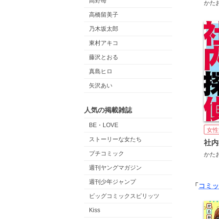
高野苺
かた
高橋留美子
乃木坂太郎
東村アキコ
藤沢とおる
真島ヒロ
矢沢あい
人気の掲載雑誌
BE・LOVE
女性
ストーリーな女たち
社内
プチコミック
かた
週刊ヤングマガジン
週刊少年ジャンプ
「
コミッ
ビッグコミックスピリッツ
Kiss