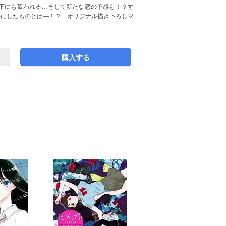
下にも慕われる…そして新たな恋の予感も！？す
手にしたものとは―！？ オリジナル描き下ろしマ
購入する