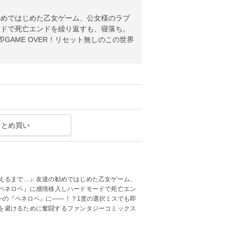
勧めではじめた乙女ゲーム、公女様のラブ
ードで死亡エンドを繰り返すも、寝落ち。
AME OVER！リセット無しのこの世界
まとめ買い
えるまで…』友達の勧めではじめた乙女ゲーム、
ペネロペ』に感情移入しハードモードで死亡エン
かの『ペネロペ』に――！？1度の選択ミスでも即
ンドを避けるために奮闘するファンタジーコミックス