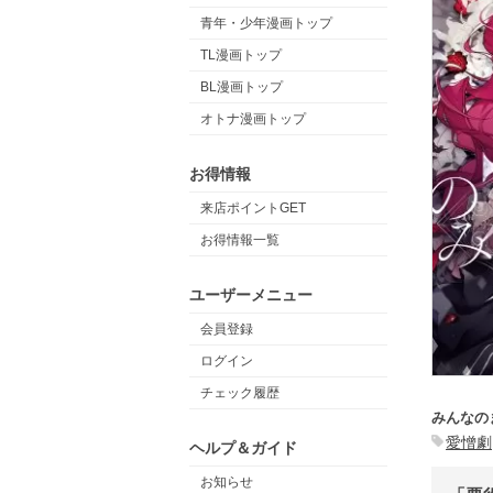
青年・少年漫画トップ
TL漫画トップ
BL漫画トップ
オトナ漫画トップ
お得情報
来店ポイントGET
お得情報一覧
ユーザーメニュー
会員登録
ログイン
チェック履歴
みんなの
愛憎劇
ヘルプ＆ガイド
お知らせ