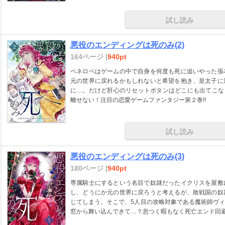
試し読み
悪役のエンディングは死のみ(2)
164ページ |
940pt
ペネロペはゲームの中で自身を何度も死に追いやった張
元の世界に戻れるかもしれないと希望を抱き、皇太子に
に…。だけど肝心のリセットボタンはどこにも出てこな
離せない！注目の恋愛ゲームファンタジー第２巻!!
試し読み
悪役のエンディングは死のみ(3)
180ページ |
940pt
専属騎士にするという名目で奴隷だったイクリスを屋敷
し、どうにか元の世界に戻ろうと考えるが、敗戦国の奴
じてしまう。そこで、5人目の攻略対象である魔術師ヴ
窓から舞い込んできて…？息つく暇もなく死亡エンド回避