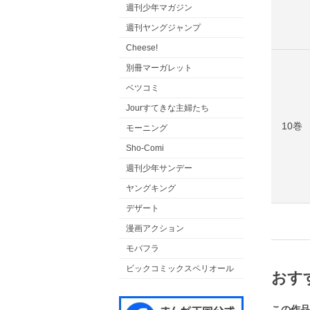
週刊少年マガジン
週刊ヤングジャンプ
Cheese!
別冊マーガレット
ベツコミ
Jourすてきな主婦たち
10巻
モーニング
Sho-Comi
週刊少年サンデー
ヤングキング
デザート
漫画アクション
モバフラ
ビックコミックスペリオール
おす
この作品