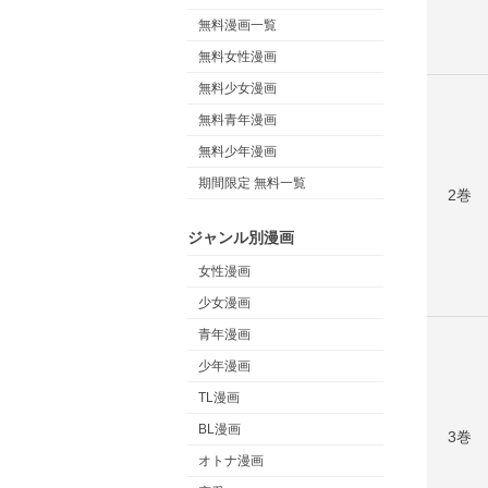
無料漫画一覧
無料女性漫画
無料少女漫画
無料青年漫画
無料少年漫画
期間限定 無料一覧
2巻
ジャンル別漫画
女性漫画
少女漫画
青年漫画
少年漫画
TL漫画
BL漫画
3巻
オトナ漫画