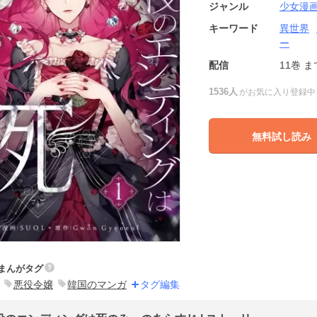
ジャンル
少女漫
キーワード
異世界
ー
配信
11巻
ま
1536人
がお気に入り登録中
無料試し読み
まんがタグ
悪役令嬢
韓国のマンガ
タグ編集