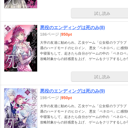
試し読み
悪役のエンディングは死のみ(8)
186ページ |
950pt
大学の友達に勧められ、乙女ゲーム「公女様のラブラブ
遇のハードモードのヒロイン、 悪女「ペネロペ」に感情
中寝落ちして、起きたら自分がゲームの中の「ペネロペ
攻略対象からの好感度を上げ、 ゲームをクリアするしか手
試し読み
悪役のエンディングは死のみ(9)
198ページ |
950pt
大学の友達に勧められ、乙女ゲーム「公女様のラブラブ
遇のハードモードのヒロイン、 悪女「ペネロペ」に感情
中寝落ちして、起きたら自分がゲームの中の「ペネロペ
攻略対象からの好感度を上げ、 ゲームをクリアするしか手