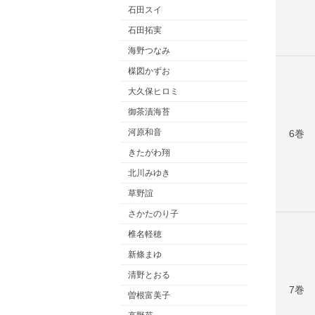
石田スイ
石田拓実
海野つなみ
楳図かずお
大久保ヒロミ
御茶漬海苔
河原和音
6巻
きたがわ翔
北川みゆき
草野誼
さかたのり子
椎名軽穂
新條まゆ
清野とおる
7巻
曽根富美子