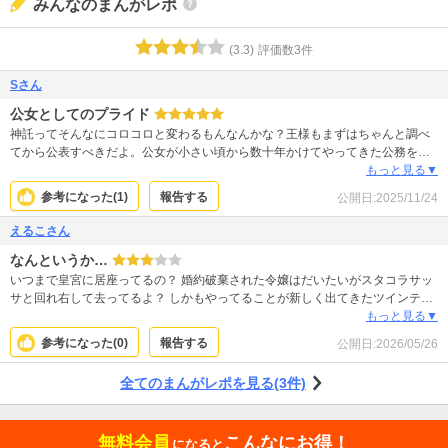
みんなのまんがレポ
(
3.3
)
評価数
3
件
Sさん
公女としてのプライド
神託ってそんなにコロコロと変わるもんなんかな？王様もまずはちゃんと調べ
てから公表すべきだよ。公女が小さい頃から数十年かけてやってきた公務をす
んなりと侯爵令嬢が入れ替われると思ってんのがおかしい。1ヶ月後の結婚は当
もっと見る▼
然中止よね？まずは侯爵令嬢が皇太子妃教育に耐えられるか、教養、礼儀全て
参考になった(
1
)
報告する
公開日:
2025/11/24
に対して優れてるか、そこを確認して、婚約破棄の話を進めても遅くはない。
あと、結婚を1ヶ月後に控えてるのに神託が変わって皇太子に婚約破棄を言い渡
えるこさん
された。十数年、頑張ってきた人に対して真っ先に婚約破棄をしておきなが
なんというか…
ら、何も感じないのかとか、馬鹿な発言をしてる皇太子にイラっと(怒)。婚約破
棄の反対を表明するのならまだしも、お前が婚約破棄と言ってすんなりと侯爵
いつまで皇宮に居座ってるの？ 婚約破棄された令嬢はだいたいがスタコラサッ
令嬢を皇城に上げてるからこんな事になってんだろうよ。今更話をしたいと
サと回れ右して去ってるよ？ しかもやってることが新しく出てきたツインテ女
か、手にキスをするとかの皇太子の行動が謎。
との小競り合いの繰り返し…潔くないんですよ ツインテ女が皇太子妃になって
もっと見る▼
困るのは王族のほうなんだからあとはもうご勝手に〜でいいじゃん
参考になった(
0
)
報告する
公開日:
2026/05/26
全てのまんがレポを見る(3件)
無料会員
こんなにお得！
になると