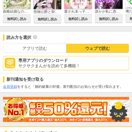
政略結婚なのにどうして執着するのですか？
愛され末っ子は初めてで
誰かが私に憑依した
怪物公爵と契約公女
無料試し読み
無料試し読み
無料試し読み
無料試し読み
読み方を選択
アプリで読む
ウェブで読む
専用アプリのダウンロード
サクサクまんがを読めて多機能！
新刊通知を受け取る
会員登録
をすると「婚約破棄の対価」新刊配信のお知らせが受け取れます。