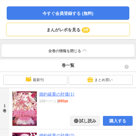
につらくとも耐えて努力をしてきた。 しかし成婚式が執り行われる１か月
前…。「神託が変わりました」 神官に突然告げられた言葉に困惑するエルシ
今すぐ会員登録する (無料)
ア。慌てて皇太子の元へ向かうが…。 「婚約を破棄してくれ」幼き頃からエル
シアの唯一の心の支えであった皇太子から冷酷に告げられた言葉。 そして、新
たに神託を受けたと主張しエルシアに傲慢な態度を取るルルテラ侯爵の娘ネベ
まんがレポを見る
3件
ア。 「絶対に許さない。あんな小娘にこの座を奪われるなんて。必死に努力し
てきた私の十数年を返して…。この対価は…必ず払わせる!!」エルシアの復讐劇
が始まる。
全巻の情報を
閉じる
巻一覧
最新刊
まとめ買い
婚約破棄の対価(1)
188ページ
|
890pt
1
巻
試し読み
購入する
婚約破棄の対価(2)