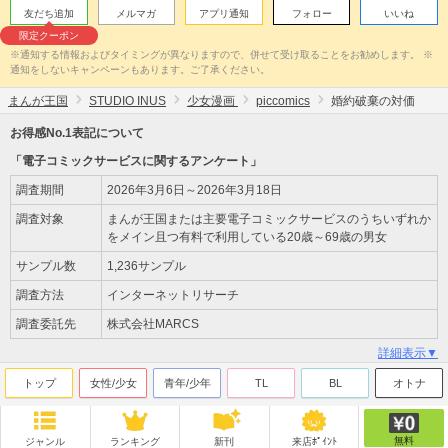
友だち追加
メルマガ
アプリ通知
フォロー
いいね
限定クーポン
※通知する情報およびタイミングが異なりますので、併せて受け取ることをお勧めします。 ※
通知をしないキャンペーンもあります。ご了承ください。
まんが王国
STUDIO INUS
少女漫画
piccomics
婚約破棄の対価
お得感No.1表記について
「電子コミックサービスに関するアンケート」
調査期間
2026年3月6日～2026年3月18日
調査対象
まんが王国または主要電子コミックサービスのうちいずれか
をメイン且つ有料で利用している20歳～69歳の男女
サンプル数
1,236サンプル
調査方法
インターネットリサーチ
調査委託先
株式会社MARCS
詳細表示▼
トップ
女性/少女
青年/少年
TL
BL
オトナ
無料
ジャンル
ランキング
新刊
来店ﾎﾟｲﾝﾄ