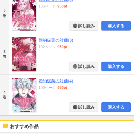
186ページ
|
950pt
2
巻
試し読み
購入する
婚約破棄の対価(3)
182ページ
|
950pt
3
巻
試し読み
購入する
婚約破棄の対価(4)
196ページ
|
950pt
4
巻
試し読み
購入する
おすすめ作品