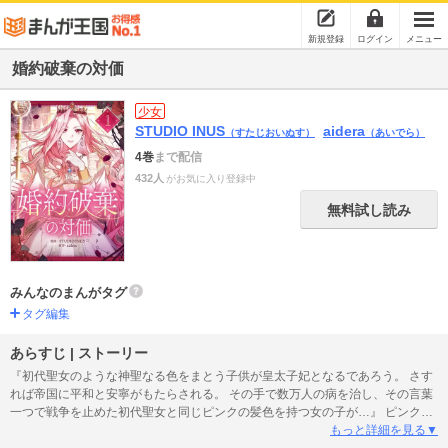
新規登録
ログイン
メニュー
婚約破棄の対価
少女
STUDIO INUS
aidera
（すたじおいぬす）
（あいでら）
4巻
まで配信
432人
がお気に入り登録中
無料試し読み
みんなのまんがタグ
タグ編集
あらすじ | ストーリー
『初代聖女のような神聖なる色をまとう子供が皇太子妃となるであろう。 さす
れば帝国に平和と安寧がもたらされる。 その手で数万人の病を治し、その言葉
一つで戦争を止めた初代聖女と同じピンクの髪色を持つ女の子が…』 ピンクの
髪色を持って生まれ、神の神託を受けた子供として育てられたペゼンテルア公
もっと詳細を見る▼
爵の娘エルシア。 立派な皇太子妃となるために幼き頃から宮殿に入り、どんな