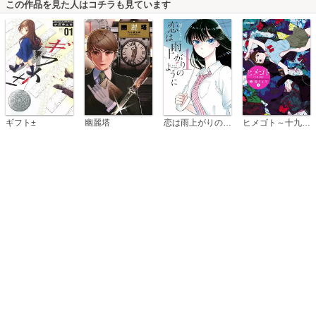
この作品を見た人はコチラも見ています
恋は雨上がりのように
ギフト±
幽麗塔
ヒメゴト～十九歳の制服～