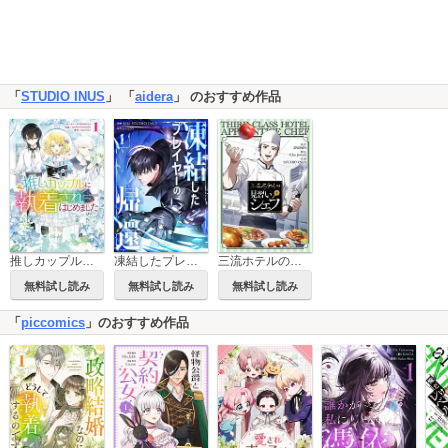
「
STUDIO INUS
」 「
aidera
」 のおすすめ作品
三流ホテルの見習いシェフ【タテヨミ】
推しカップルに執着されはじめました
凍結したプレイヤーの帰還
無料試し読み
無料試し読み
無料試し読み
「
piccomics
」のおすすめ作品