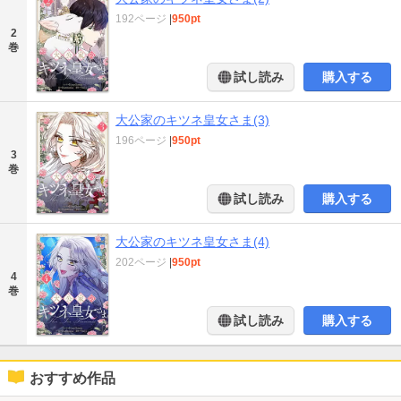
192ページ
|
950pt
2
巻
試し読み
購入する
大公家のキツネ皇女さま(3)
196ページ
|
950pt
3
巻
試し読み
購入する
大公家のキツネ皇女さま(4)
202ページ
|
950pt
4
巻
試し読み
購入する
おすすめ作品