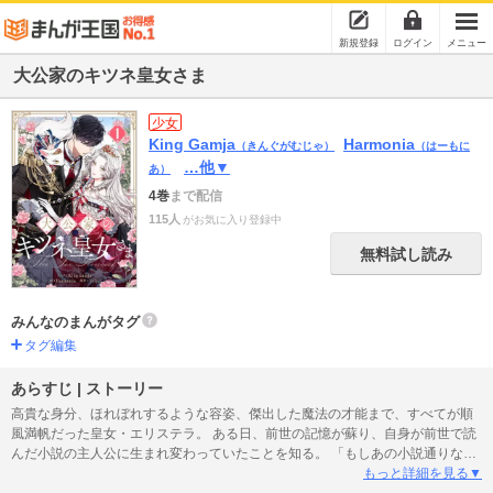
新規登録
ログイン
メニュー
大公家のキツネ皇女さま
少女
King Gamja
Harmonia
（きんぐがむじゃ）
（はーもに
…他▼
あ）
4巻
まで配信
115人
がお気に入り登録中
無料試し読み
みんなのまんがタグ
タグ編集
あらすじ | ストーリー
高貴な身分、ほれぼれするような容姿、傑出した魔法の才能まで、すべてが順
風満帆だった皇女・エリステラ。 ある日、前世の記憶が蘇り、自身が前世で読
んだ小説の主人公に生まれ変わっていたことを知る。 「もしあの小説通りな
ら、私は18歳で恐ろしい呪いにかけられて人々に嫌われながら死を迎えること
もっと詳細を見る▼
になる……。」 それならいっそ、愛されることを諦めよう──。 そうして好き