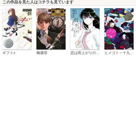
この作品を見た人はコチラも見ています
恋は雨上がりのように
ギフト±
幽麗塔
ヒメゴト～十九歳の制服～