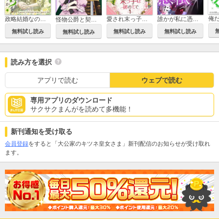
政略結婚なのにどうして執着するのですか？
愛され末っ子は初めてで
誰かが私に憑依した
怪物公爵と契約公女
無料試し読み
無料試し読み
無料試し読み
無料試し読み
読み方を選択
アプリで読む
ウェブで読む
専用アプリのダウンロード
サクサクまんがを読めて多機能！
新刊通知を受け取る
会員登録
をすると「大公家のキツネ皇女さま」新刊配信のお知らせが受け取れ
ます。