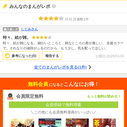
みんなのまんがレポ
(
4.0
)
評価数
1
件
しじみさん
購入者レポ
時々、絵が雑。
時々、絵が雑になる。 細かいところと、雑なところの差が激しい。 全篇カラー
で、それなりの値段がふるのだから、もう少し、気を配ってほしい。
参考になった(
0
)
報告する
公開日:
2026/01/24
全てのまんがレポを見る(1件)
無料会員
こんなにお得！
になると
会員限定無料
もっと無料が読める！
会員登録で無料増量
＼この他にも会員無料漫画がいっぱい／