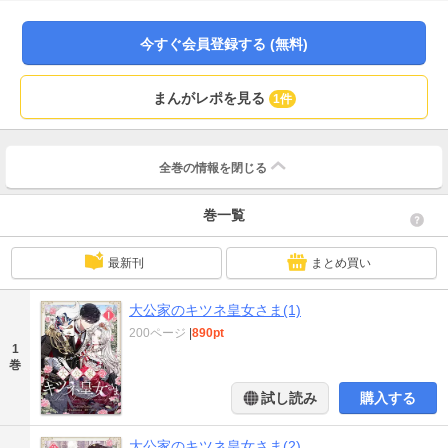
勝手にふるまうワガママ皇女として周囲から敬遠される日々を送るなか、黒魔
術師たちの陰謀により両親が他界する。復讐を誓った彼女は、狐に化けて正体
今すぐ会員登録する (無料)
を隠しながら黒幕を追うことにした。 あの日もいつものように変身し、調査を
進めていた時だった。突然の事故によって命の危機に瀕するも、一命をとりと
めたと思ったのもつかの間、目を覚ますと狐の姿のまま人間に戻れなくなって
まんがレポを見る
1件
いた。あらゆる手を尽くすも無駄に終わり、ついには死んだことにされてしま
い……。 こうなれば、唯一の希望──動物好きの婚約者・ハインリシオンに懸
けるしかない！ 両親の名誉と帝国の未来のため、狐の皇女が今、その一歩を踏
み出した──。
全巻の情報を
閉じる
巻一覧
最新刊
まとめ買い
大公家のキツネ皇女さま(1)
200ページ
|
890pt
1
巻
試し読み
購入する
大公家のキツネ皇女さま(2)