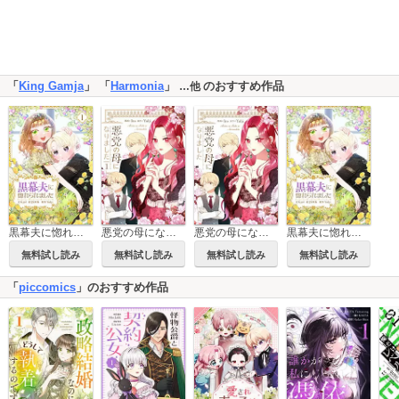
「
King Gamja
」 「
Harmonia
」
のおすすめ作品
…他
黒幕夫に惚れられました
悪党の母になりました【タテヨミ】
黒幕夫に惚れられました【タテヨミ】
悪党の母になりました
無料試し読み
無料試し読み
無料試し読み
無料試し読み
「
piccomics
」のおすすめ作品