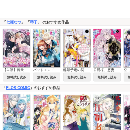
「
七瀬なつ
」 「
琴子
」 のおすすめ作品
【単話】鴉天狗様と最愛の契り
バッドエンド目前のヒロインに転生した私、今世では恋愛するつもりがチートな兄が離してくれません!?@COMIC
離婚予定の契約婚なのに、冷酷公爵様に執着されています
公爵様、悪妻の私はもう放っておいてください
無料試し読み
無料試し読み
無料試し読み
無料試し読み
「
FLOS COMIC
」のおすすめ作品