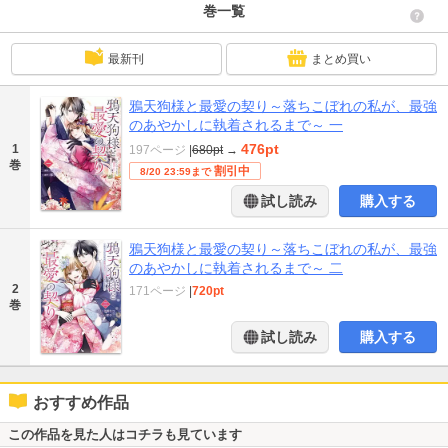
巻一覧
最新刊
まとめ買い
鴉天狗様と最愛の契り～落ちこぼれの私が、最強
のあやかしに執着されるまで～ 一
476pt
1
197ページ
|
680pt
→
巻
割引中
8/20 23:59まで
試し読み
購入する
鴉天狗様と最愛の契り～落ちこぼれの私が、最強
のあやかしに執着されるまで～ 二
2
171ページ
|
720pt
巻
試し読み
購入する
おすすめ作品
この作品を見た人はコチラも見ています