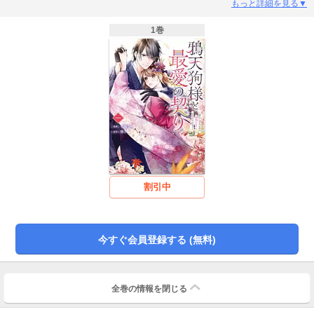
が減少し、今や落ちこぼれとして周囲から虐げられ、その夢も危うい立場。そ
もっと詳細を見る▼
んなある日、すみれは弱ったあやかしを介抱し、彼の回復のために自身の霊力
を分け与える血の契約を結ぶ。彼こそが最高の地位と美貌を持つ鴉天狗だっ
1巻
た！命を分け合い信じあう心が絆を繋ぐ、王道和風シンデレラストーリーが幕
を開ける！原作琴子先生書き下ろしの特別ストーリーのオーディオドラマが聴
けるQRコード付き♪キャスト：◆すみれ：茅野愛衣、◆蒼：小林千晃 ※オーディ
オドラマの視聴期限は【2026年1月16日】まで※一部の携帯電話・スマートフ
ォン機種によっては読み取れない場合がございます※パケット通信料を含む通
信費用はお客様のご負担となります※やむを得ない事情により当該サービスを
予告なく変更・終了する場合があります
割引中
今すぐ会員登録する (無料)
全巻の情報を
閉じる