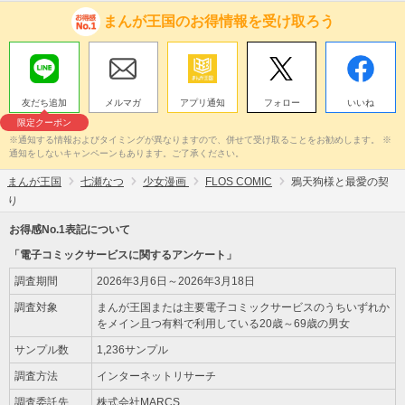
まんが王国のお得情報を受け取ろう
友だち追加
メルマガ
アプリ通知
フォロー
いいね
限定クーポン
※通知する情報およびタイミングが異なりますので、併せて受け取ることをお勧めします。 ※
通知をしないキャンペーンもあります。ご了承ください。
まんが王国
七瀬なつ
少女漫画
FLOS COMIC
鴉天狗様と最愛の契
り
お得感No.1表記について
「電子コミックサービスに関するアンケート」
調査期間
2026年3月6日～2026年3月18日
調査対象
まんが王国または主要電子コミックサービスのうちいずれか
をメイン且つ有料で利用している20歳～69歳の男女
サンプル数
1,236サンプル
調査方法
インターネットリサーチ
調査委託先
株式会社MARCS