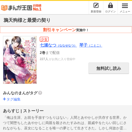
新規登録
ログイン
メニュー
鴉天狗様と最愛の契り
割引キャンペーン
実施中！
少女
七瀬なつ
琴子
（ななせなつ）
（ことこ）
2巻
まで配信
227人
がお気に入り登録中
無料試し読み
みんなのまんがタグ
タグ編集
あらすじ | ストーリー
「俺は生涯、お前を手放すつもりはない」人間とあやかしが共存する世界。か
つて闇堕ちしたあやかしに両親を殺されたすみれは、親戚中をたらい回しにさ
れながらも、巫女になることを唯一の夢として生きてきた。しかし何故か霊力