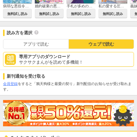
病弱な悪役令嬢ですが、婚約者が過保護すぎて逃げ出したい(私たち犬猿の仲でしたよね!?)
婚約破棄の悪意は娼館からお返しします
私の愛する圧制者
手札が多めのビクトリア
無料試し読み
無料試し読み
無料試し読み
無料試し読み
読み方を選択
アプリで読む
ウェブで読む
専用アプリのダウンロード
サクサクまんがを読めて多機能！
新刊通知を受け取る
会員登録
をすると「鴉天狗様と最愛の契り」新刊配信のお知らせが受け取れま
す。