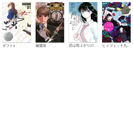
恋は雨上がりのように
ギフト±
幽麗塔
ヒメゴト～十九歳の制服～