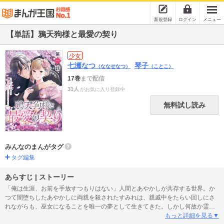
新規登録
ログイン
メニュー
【単話】鴉天狗様と最愛の契り
少女
七瀬なつ
琴子
（ななせなつ）
（ことこ）
17巻
まで配信
31人
がお気に入り登録中
無料試し読み
みんなのまんがタグ
タグ編集
あらすじ | ストーリー
「俺は生涯、お前を手放すつもりはない」人間とあやかしが共存する世界。か
つて闇堕ちしたあやかしに両親を殺されたすみれは、親戚中をたらい回しにさ
れながらも、巫女になることを唯一の夢として生きてきた。しかし何故か霊力
が減少し、今や落ちこぼれとして周囲から虐げられ、その夢も危うい立場。そ
もっと詳細を見る▼