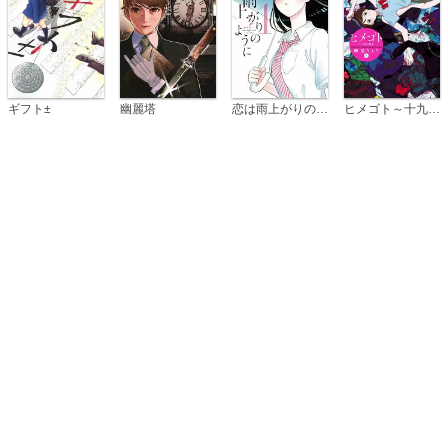
恋は雨上がりのように
ギフト±
幽麗塔
ヒメゴト～十九歳の制服～