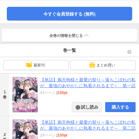
んなある日、すみれは弱ったあやかしを介抱し、彼の回復のために自身の霊力
を分け与える血の契約を結ぶ。彼こそが最高の地位と美貌を持つ鴉天狗だっ
た！命を分け合い信じあう心が絆を繋ぐ、王道和風シンデレラストーリーが幕
今すぐ会員登録する (無料)
を開ける！
全巻の情報を
閉じる
巻一覧
最新刊
まとめ買い
【単話】鴉天狗様と最愛の契り～落ちこぼれの私
が、最強のあやかしに執着されるまで～ 第一話
1
43ページ
|
150pt
巻
試し読み
購入する
【単話】鴉天狗様と最愛の契り～落ちこぼれの私
が、最強のあやかしに執着されるまで～ 第二話
2
29ページ
|
150pt