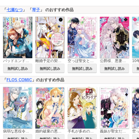
「
七瀬なつ
」 「
琴子
」 のおすすめ作品
バッドエンド目前のヒロインに転生した私、今世では恋愛するつもりがチートな兄が離してくれません!?@COMIC
離婚予定の契約婚なのに、冷酷公爵様に執着されています
空っぽ聖女として捨てられたはずが、嫁ぎ先の皇帝陛下に溺愛されています
公爵様、悪妻の私はもう放っておいてください
無料試し読み
無料試し読み
無料試し読み
無料試し読み
「
FLOS COMIC
」のおすすめ作品
病弱な悪役令嬢ですが、婚約者が過保護すぎて逃げ出したい(私たち犬猿の仲でしたよね!?)
婚約破棄の悪意は娼館からお返しします
義妹が聖女だからと婚約破棄されましたが、私は妖精の愛し子です
手札が多めのビクトリア
無料試し読み
無料試し読み
無料試し読み