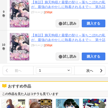
【単話】鴉天狗様と最愛の契り～落ちこぼれの私
が、最強のあやかしに執着されるまで～ 第九話
9
27ページ
|
150pt
巻
試し読み
購入する
【単話】鴉天狗様と最愛の契り～落ちこぼれの私
が、最強のあやかしに執着されるまで～ 第十話
10
29ページ
|
150pt
巻
試し読み
購入する
前へ
次へ
おすすめ作品
この作品を見た人はコチラも見ています