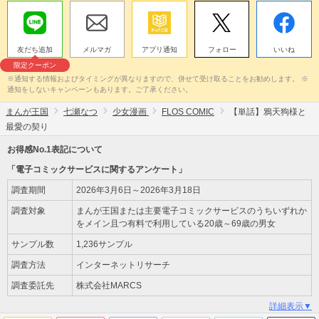
友だち追加
メルマガ
アプリ通知
フォロー
いいね
限定クーポン
※通知する情報およびタイミングが異なりますので、併せて受け取ることをお勧めします。 ※
通知をしないキャンペーンもあります。ご了承ください。
まんが王国
七瀬なつ
少女漫画
FLOS COMIC
【単話】鴉天狗様と
最愛の契り
お得感No.1表記について
「電子コミックサービスに関するアンケート」
調査期間
2026年3月6日～2026年3月18日
調査対象
まんが王国または主要電子コミックサービスのうちいずれか
をメイン且つ有料で利用している20歳～69歳の男女
サンプル数
1,236サンプル
調査方法
インターネットリサーチ
調査委託先
株式会社MARCS
詳細表示▼