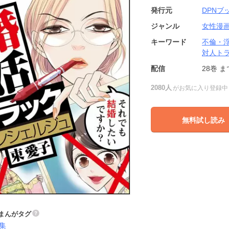
発行元
DPNブ
ジャンル
女性漫
キーワード
不倫・
対人ト
配信
28巻
ま
2080人
がお気に入り登録中
無料試し読み
まんがタグ
集