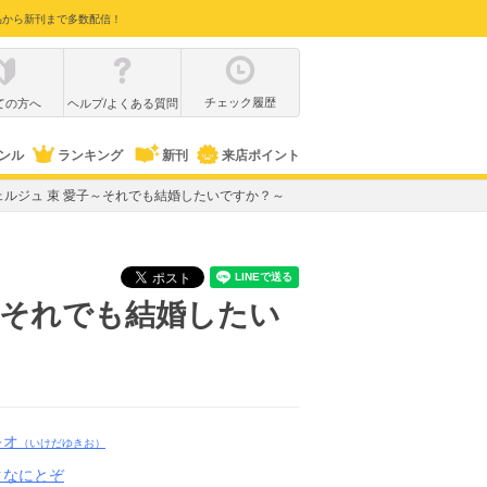
品から新刊まで多数配信！
チェック履歴
ての方へ
ヘルプ/よくある質問
ンル
ランキング
新刊
来店ポイント
ルジュ 束 愛子～それでも結婚したいですか？～
～それでも結婚したい
キオ
（いけだゆきお）
クなにとぞ