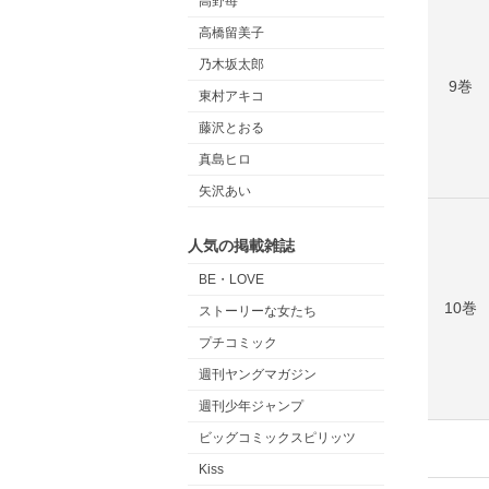
高野苺
高橋留美子
乃木坂太郎
9巻
東村アキコ
藤沢とおる
真島ヒロ
矢沢あい
人気の掲載雑誌
BE・LOVE
10巻
ストーリーな女たち
プチコミック
週刊ヤングマガジン
週刊少年ジャンプ
ビッグコミックスピリッツ
Kiss