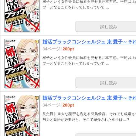
桜子という女性会員に執着を見せる井本哲也。平均以上
ブーとなることを行ってしまっていて…。
試し読み
婚活ブラックコンシェルジュ 束 愛子～そ
34ページ |
200pt
桜子という女性会員に執着を見せる井本哲也。平均以上
ブーとなることを行ってしまっていて…。
試し読み
婚活ブラックコンシェルジュ 束 愛子～そ
34ページ |
200pt
見た目に重大な秘密を抱える羽鳥優吾。それでも成婚さ
努力と覚悟が必要だと。そこで紹介された相手は…？