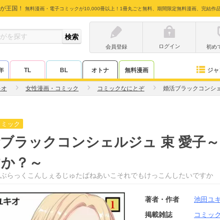
が王国！
無料漫画・電子コミックが10,000冊以上！1冊丸ごと無料、期間限定無料漫画、完結作
ログイン
会員登録
初め
ジャ
年
TL
BL
オトナ
無料漫画
キオ
女性漫画・コミック
コミックなにとぞ
婚活ブラックコンシェ
コミック
ブラックコンシェルジュ 束 愛子
すか？～
ぶらっくこんしぇるじゅたばねあいこそれでもけっこんしたいですか
著者・作者
池田ユ
掲載雑誌
コミッ