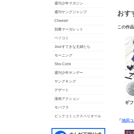
週刊少年マガジン
おす
週刊ヤングジャンプ
Cheese!
この作品
別冊マーガレット
ベツコミ
Jourすてきな主婦たち
モーニング
Sho-Comi
週刊少年サンデー
ヤングキング
デザート
漫画アクション
ギフ
モバフラ
ビックコミックスペリオール
「
池田ユ