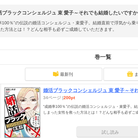
活ブラックコンシェルジュ 束 愛子～それでも結婚したいですか？
率100％”の伝説の婚活コンシェルジュ・束愛子。結婚直前で浮気から
った方法とは！？どんな相手も必ずご成婚していただきます。
巻一覧
最新刊
婚活ブラックコンシェルジュ 束 愛子～そ
34ページ |
200pt
“成婚率100％”の伝説の婚活コンシェルジュ・束愛子
しまった女性を救った方法とは！？どんな相手も必ずご
試し読み