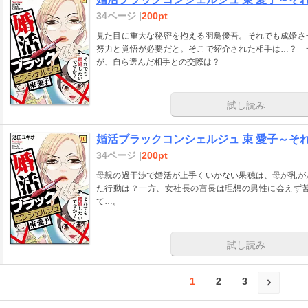
34ページ |
200pt
見た目に重大な秘密を抱える羽鳥優吾。それでも成婚さ
努力と覚悟が必要だと。そこで紹介された相手は…？ 
が、自ら選んだ相手との交際は？
試し読み
婚活ブラックコンシェルジュ 束 愛子～そ
34ページ |
200pt
母親の過干渉で婚活が上手くいかない果穂は、母が乳が
た行動は？一方、女社長の富長は理想の男性に会えず
て…。
試し読み
1
2
3