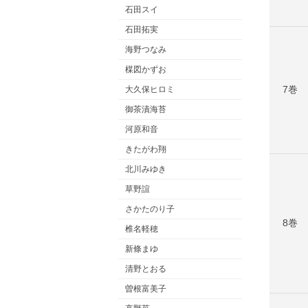
石田スイ
石田拓実
海野つなみ
楳図かずお
7巻
大久保ヒロミ
御茶漬海苔
河原和音
きたがわ翔
北川みゆき
草野誼
さかたのり子
8巻
椎名軽穂
新條まゆ
清野とおる
曽根富美子