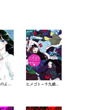
恋は雨上がりのように
ヒメゴト～十九歳の制服～