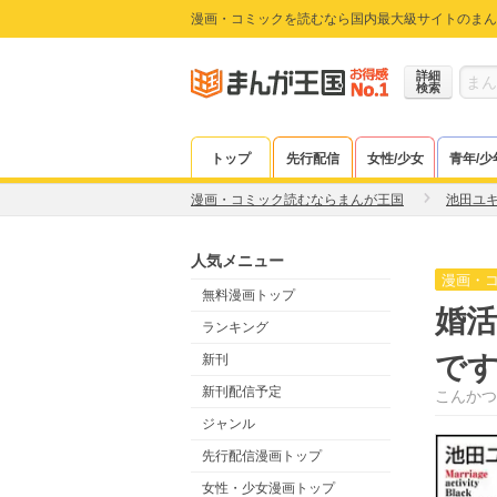
漫画・コミックを読むなら国内最大級サイトのまん
詳細
検索
トップ
先行配信
女性/少女
青年/少
漫画・コミック読むならまんが王国
池田ユ
人気メニュー
漫画・
無料漫画トップ
婚活
ランキング
で
新刊
新刊配信予定
こんかつ
ジャンル
先行配信漫画トップ
女性・少女漫画トップ