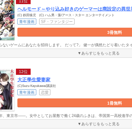
11位
ヘルモード～やり込み好きのゲーマーは廃設定の異世
(C) 鉄田猿児 (C) ハム男・藻/アース・スター エンターテイメント
青年漫画
SF・ファンタジー
3冊無料
らないゲームにあなたを招待します。 だって?」 健一が偶然たどり着いたタ
▼あらすじをもっと見る
12位
大正學生愛妻家
(C)Suzu Kayukawa/講談社
青年漫画
恋愛
1冊無料
0年、東京市――。女中としてお屋敷で働く24歳のふきは、帝国第一高校進学
▼あらすじをもっと見る