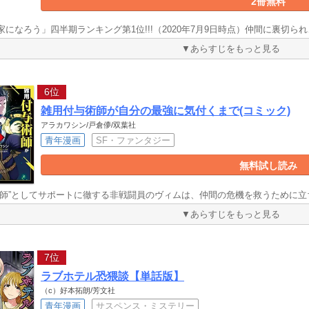
2冊無料
家になろう」四半期ランキング第1位!!!（2020年7月9日時点）仲間に裏切ら
▼あらすじをもっと見る
6位
雑用付与術師が自分の最強に気付くまで(コミック)
アラカワシン/戸倉儚/双葉社
青年漫画
SF・ファンタジー
無料試し読み
術師”としてサポートに徹する非戦闘員のヴィムは、仲間の危機を救うために
▼あらすじをもっと見る
7位
ラブホテル恐猥談【単話版】
（c）好本拓朗/芳文社
青年漫画
サスペンス・ミステリー