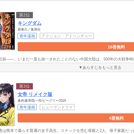
第2位
キングダム
原泰久／集英社
青年漫画
アクション・アドベンチャー
16冊無料
元前――。いまだ一度も統一されたことのない中国大陸は、500年の大戦争
▼あらすじをもっと見る
第3位
女帝 リメイク版
倉科遼/和気一作/ビーグリー2025
青年漫画
ヒューマンドラマ
4冊無料
香は熊本で暮らす普通の女子高生。スナックを営む母親と2人、母子家庭だっ