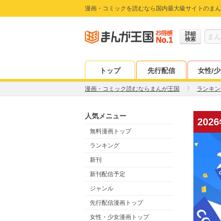
漫画・コミックを読むなら国内最大級サイトのまん
詳細
検索
トップ
先行配信
女性/
漫画・コミック読むならまんが王国
ランキン
人気メニュー
20
無料漫画トップ
ランキング
新刊
新刊配信予定
ジャンル
先行配信漫画トップ
女性・少女漫画トップ