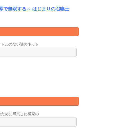
界で無双する～ はじまりの召喚士
イトルのない謎のネット
のために帰京した橘家の