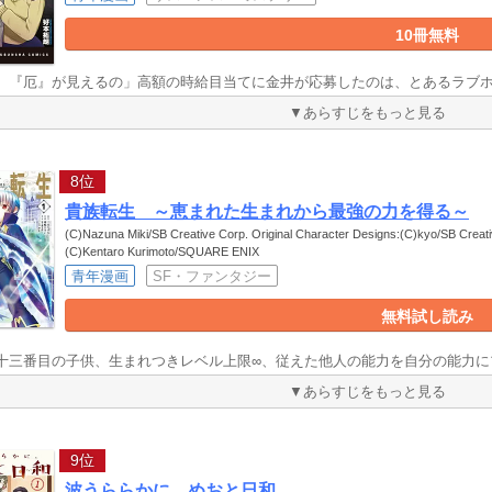
10冊無料
、『厄』が見えるの」高額の時給目当てに金井が応募したのは、とあるラブ
▼あらすじをもっと見る
8位
貴族転生 ～恵まれた生まれから最強の力を得る～
(C)Nazuna Miki/SB Creative Corp. Original Character Designs:(C)kyo/SB Cre
(C)Kentaro Kurimoto/SQUARE ENIX
青年漫画
SF・ファンタジー
無料試し読み
十三番目の子供、生まれつきレベル上限∞、従えた他人の能力を自分の能力にプ
▼あらすじをもっと見る
9位
波うららかに、めおと日和