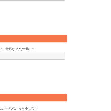
時代。苛烈な戦乱の世に生
たが平凡ながらも幸せな日