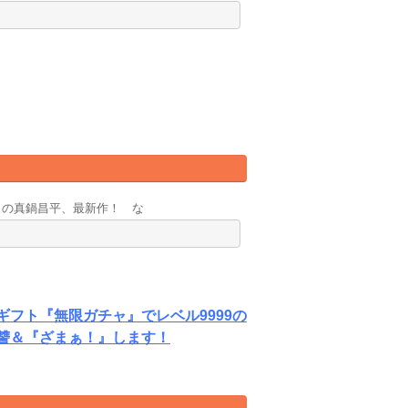
』の真鍋昌平、最新作！ な
フト『無限ガチャ』でレベル9999の
讐＆『ざまぁ！』します！