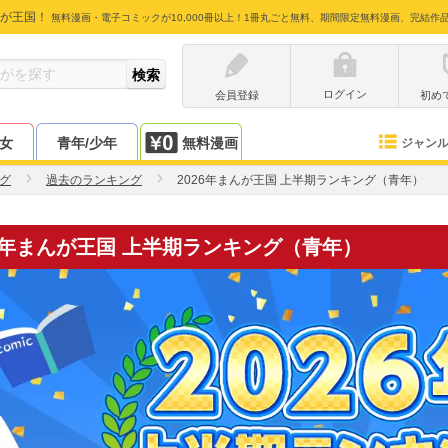
が王国！
無料漫画・電子コミックが10,000冊以上！1冊丸ごと無料、期間限定無料漫画、完結作
ログイン
会員登録
初め
少女
青年/少年
無料漫画
ジャン
グ
過去のランキング
2026年まんが王国 上半期ランキング（青年）
26年まんが王国 上半期ランキング（青年）