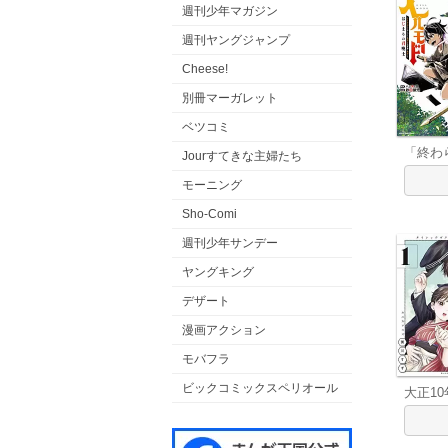
週刊少年マガジン
週刊ヤングジャンプ
Cheese!
別冊マーガレット
ベツコミ
「終わ
Jourすてきな主婦たち
モーニング
Sho-Comi
週刊少年サンデー
ヤングキング
デザート
漫画アクション
モバフラ
ビックコミックスペリオール
大正1