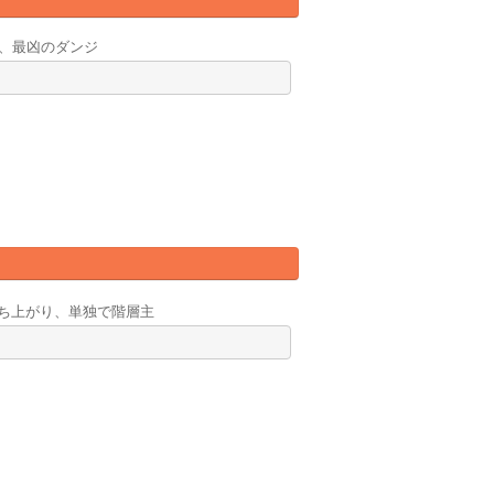
れ、最凶のダンジ
立ち上がり、単独で階層主