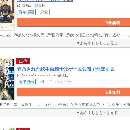
(C)西香はち/講談社
青年漫画
恋愛
3冊無料
1年、春。20歳のなつ美の元に帝国海軍に勤める瀧昌との縁談が舞い込む――
▼あらすじをもっと見る
10位
追放された転生重騎士はゲーム知識で無双する
(C)Nekoko/BroccoLee/Jaian/講談社
青年漫画
SF・ファンタジー
1冊無料
来てる「異世界転生」はこれだ！小説家になろう年間総合ランキング第１位!!(2
▼あらすじをもっと見る