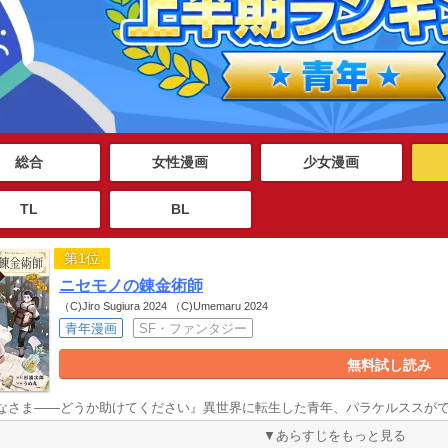
総合
女性漫画
少女漫画
TL
BL
第1位
ニセモノの錬金術師
（C)Jiro Sugiura 2024 （C)Umemaru 2024
青年漫画
SF・ファンタジー
無料試し読み
なさま――どうか助けてください』異世界に転生した青年、パラケルススが
▼あらすじをもっと見る