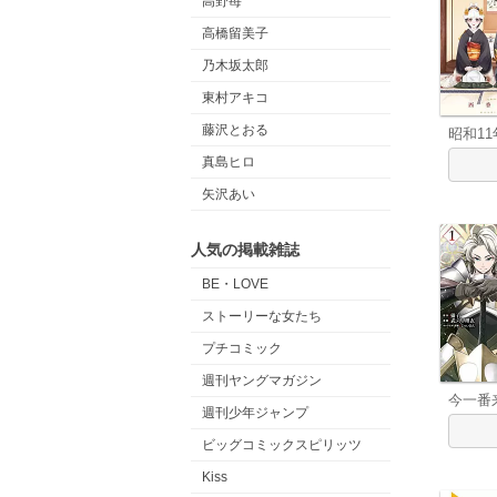
高野苺
高橋留美子
乃木坂太郎
東村アキコ
藤沢とおる
昭和1
真島ヒロ
矢沢あい
人気の掲載雑誌
BE・LOVE
ストーリーな女たち
プチコミック
週刊ヤングマガジン
今一番
週刊少年ジャンプ
ビッグコミックスピリッツ
Kiss