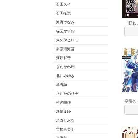
石田スイ
石田拓実
海野つなみ
「私ね
楳図かずお
大久保ヒロミ
御茶漬海苔
河原和音
きたがわ翔
北川みゆき
草野誼
さかたのり子
皇帝の
椎名軽穂
新條まゆ
清野とおる
曽根富美子