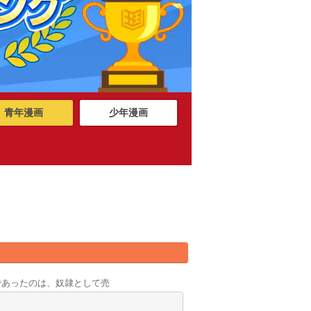
青年漫画
少年漫画
であったのは、奴隷として売