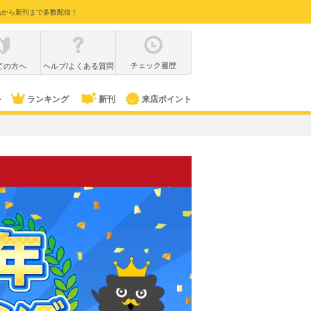
品から新刊まで多数配信！
チェック履歴
ての方へ
ヘルプ/よくある質問
ル
ランキング
新刊
来店ポイント