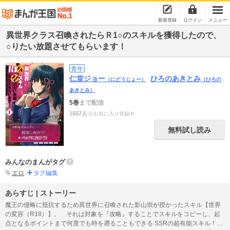
新規登録
ログイン
メニュー
異世界クラス召喚されたらＲ1○のスキルを獲得したので、
○りたい放題させてもらいます！
青年
仁堂ジョー
ひろのあきとみ
（にどうじょー）
（ひろの
あきとみ）
5巻
まで配信
1557人
がお気に入り登録中
無料試し読み
みんなのまんがタグ
エロ
タグ編集
あらすじ | ストーリー
魔王の侵略に抵抗するため異世界に召喚された影山崇が授かったスキル【世界
の変容（R18）】。 それは対象を『攻略』することでスキルをコピーし、起
点となるポイントまで何度でも時を遡ることもできる SSRの超有能スキル！