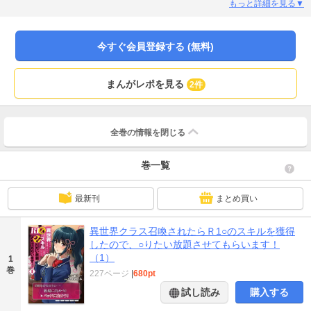
「対象を『攻略』？『...R18』…？ これってつまりギャルゲー!? しかもエロ
もっと詳細を見る▼
いやつ！」魔王に対抗するため、大義名分のもと次々と女の子を攻略していく
王道ハーレムファンタジー！
今すぐ会員登録する (無料)
まんがレポを見る
2件
全巻の情報を
閉じる
巻一覧
最新刊
まとめ買い
異世界クラス召喚されたらＲ1○のスキルを獲得
したので、○りたい放題させてもらいます！
（1）
1
巻
227ページ
|
680pt
試し読み
購入する