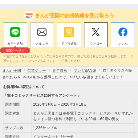
まんが王国のお得情報を受け取ろう
友だち追加
メルマガ
アプリ通知
フォロー
いいね
限定クーポン
※通知する情報およびタイミングが異なりますので、併せて受け取ることをお勧めします。 ※
通知をしないキャンペーンもあります。ご了承ください。
まんが王国
仁堂ジョー
青年漫画
マンガBANG!
異世界クラス召喚
されたらＲ1○のスキルを獲得したので、○りたい放題させてもらいます！
お得感No.1表記について
「電子コミックサービスに関するアンケート」
調査期間
2026年3月6日～2026年3月18日
調査対象
まんが王国または主要電子コミックサービスのうちいずれか
をメイン且つ有料で利用している20歳～69歳の男女
サンプル数
1,236サンプル
調査方法
インターネットリサーチ