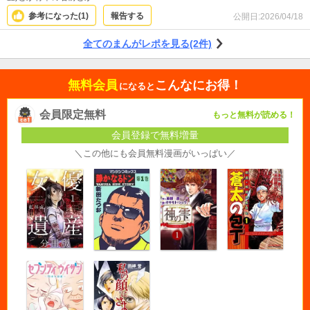
参考になった(
1
)
報告する
公開日:
2026/04/18
全てのまんがレポを見る(2件)
無料会員
こんなにお得！
になると
会員限定無料
もっと無料が読める！
会員登録で無料増量
＼この他にも会員無料漫画がいっぱい／