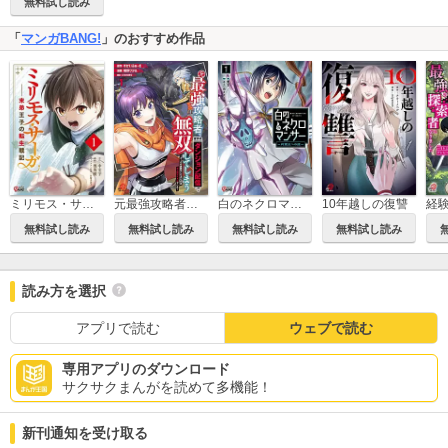
無料試し読み
「
マンガBANG!
」のおすすめ作品
ミリモス・サーガ－末弟王子の転生戦記
元最強攻略者、望まぬダンジョン配信で無双してしまう～コーチの依頼をしてきたのは大人気アイドルでした～
白のネクロマンサー ～死霊王への道～
10年越しの復讐
無料試し読み
無料試し読み
無料試し読み
無料試し読み
読み方を選択
アプリで読む
ウェブで読む
専用アプリのダウンロード
サクサクまんがを読めて多機能！
新刊通知を受け取る