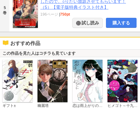
したので、○りたい放題させてもらいます！
（5）【電子版特典イラスト付き】
5
巻
196ページ
|
750pt
試し読み
購入する
おすすめ作品
この作品を見た人はコチラも見ています
恋は雨上がりのように
ギフト±
幽麗塔
ヒメゴト～十九歳の制服～