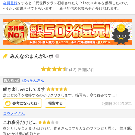
会員登録
をすると「異世界クラス召喚されたらＲ1○のスキルを獲得したので、
○りたい放題させてもらいます！」新刊配信のお知らせが受け取れます。
みんなのまんがレポ
(
4.3
)
評価数
3
件
ぼっそんさん
購入者レポ
続き楽しみにしてます
次はどの子を攻略するのかワクワクします。描写も丁寧で好みです…！
参考になった(
2
)
報告する
公開日:
2025/10/21
コウメイさん
これ多分だけど…
多分としか言えませんけれど、作者さんロマサガ２のファンだと思う。 陣形(配
置)とか将軍の名前とか