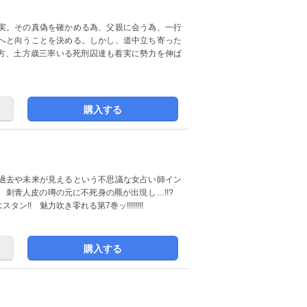
実。その真偽を確かめる為、父親に会う為、一行
へと向うことを決める。しかし、道中立ち寄った
一方、土方歳三率いる死刑囚達も着実に勢力を伸ば
購入する
過去や未来が見えるという不思議な女占い師イン
、刺青人皮の噂の元に不死身の羆が出現し…!!?
! 魅力吹き零れる第7巻ッ!!!!!!!!
購入する