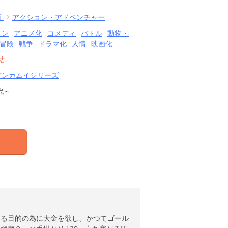
画
アクション・アドベンチャー
ョン
アニメ化
コメディ
バトル
動物・
冒険
戦争
ドラマ化
人情
映画化
結
デンカムイシリーズ
代～
ある目的の為に大金を欲し、かつてゴール