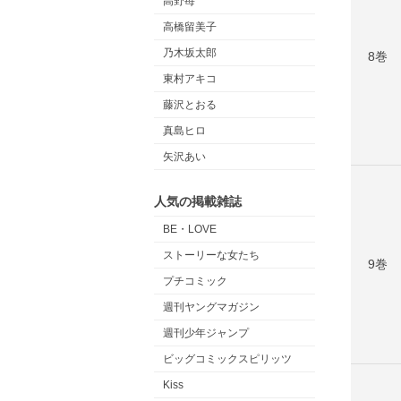
高野苺
高橋留美子
乃木坂太郎
8巻
東村アキコ
藤沢とおる
真島ヒロ
矢沢あい
人気の掲載雑誌
BE・LOVE
ストーリーな女たち
9巻
プチコミック
週刊ヤングマガジン
週刊少年ジャンプ
ビッグコミックスピリッツ
Kiss