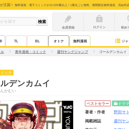
が王国！
無料漫画・電子コミックが10,000冊以上！1冊丸ごと無料、期間限定無料漫画、完結作
ログイン
会員登録
初め
ジャ
年
TL
BL
オトナ
無料漫画
トル
青年漫画・コミック
週刊ヤングジャンプ
ゴールデンカムイ
コミック
ールデンカムイ
んかむい
ベストセラー
ドラ
著者・作者
野田サ
掲載雑誌
週刊ヤ