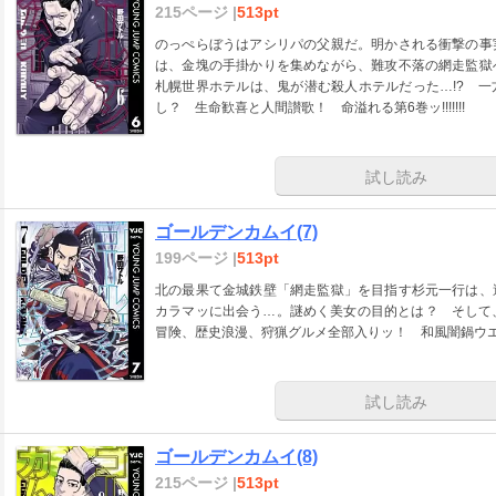
215ページ |
513pt
のっぺらぼうはアシリパの父親だ。明かされる衝撃の事
は、金塊の手掛かりを集めながら、難攻不落の網走監獄
札幌世界ホテルは、鬼が潜む殺人ホテルだった…!? 
し？ 生命歓喜と人間讃歌！ 命溢れる第6巻ッ!!!!!!!
試し読み
ゴールデンカムイ(7)
199ページ |
513pt
北の最果て金城鉄壁「網走監獄」を目指す杉元一行は、
カラマッに出会う…。謎めく美女の目的とは？ そして
冒険、歴史浪漫、狩猟グルメ全部入りッ！ 和風闇鍋ウエスタン!
試し読み
ゴールデンカムイ(8)
215ページ |
513pt