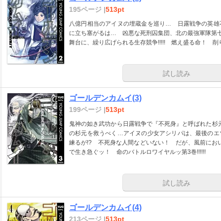
195ページ |
513pt
八億円相当のアイヌの埋蔵金を巡り… 日露戦争の英雄
に立ち塞がるは… 凶悪な死刑囚集団、北の最強軍隊第七
舞台に、繰り広げられる生存競争!!!!! 燃え盛る命！ 削り
試し読み
ゴールデンカムイ(3)
199ページ |
513pt
鬼神の如き武功から日露戦争で『不死身』と呼ばれた杉元
の杉元を救うべく…アイヌの少女アシリパは、最後のエ
練るが!? 不死身な人間などいない！ だが、風前におい
で生き急ぐッ！ 命のバトルロワイヤルッ第3巻!!!!!!
試し読み
ゴールデンカムイ(4)
213ページ |
513pt