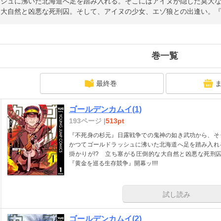
ッシュに沸いた北海道へ足を踏み入れる。そこにはアイヌが隠した莫大な
大自然と凶悪な死刑囚。そして、アイヌの少女、エゾ狼との出逢い。『黄
巻一覧
最終巻
ゴールデンカムイ(1)
193ページ |
513pt
『不死身の杉元』日露戦争での鬼神の如き武功から、そ
かつてゴールドラッシュに沸いた北海道へ足を踏み入れ
掛かりが!? 立ち塞がる圧倒的な大自然と凶悪な死刑
『黄金を巡る生存競争』開幕ッ!!!!
試し読み
ゴールデンカムイ(2)