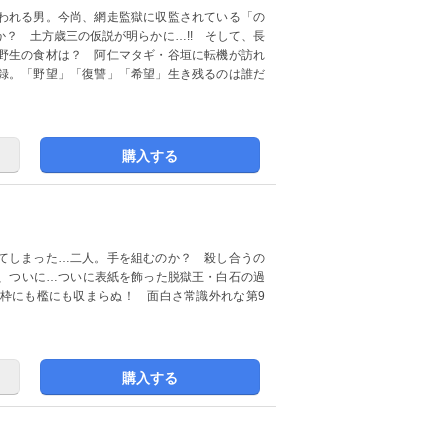
われる男。今尚、網走監獄に収監されている「の
？ 土方歳三の仮説が明らかに…!! そして、長
野生の食材は？ 阿仁マタギ・谷垣に転機が訪れ
録。「野望」「復讐」「希望」生き残るのは誰だ
購入する
てしまった…二人。手を組むのか？ 殺し合うの
て、ついに…ついに表紙を飾った脱獄王・白石の過
枠にも檻にも収まらぬ！ 面白さ常識外れな第9
購入する