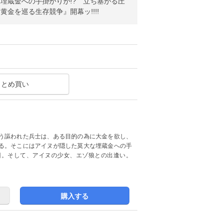
埋蔵金への手掛かりが!? 立ち塞がる圧
金を巡る生存競争』開幕ッ!!!!
まとめ買い
う謳われた兵士は、ある目的の為に大金を欲し、
る。そこにはアイヌが隠した莫大な埋蔵金への手
囚。そして、アイヌの少女、エゾ狼との出逢い。
購入する