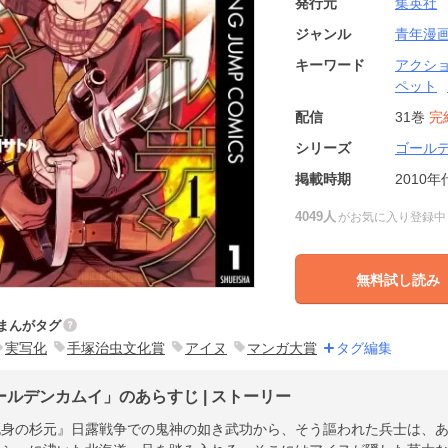
発行元
集英社
ジャンル
青年漫
キーワード
アクシ
ペット
配信
31巻
完
シリーズ
ゴール
掲載時期
2010年
4049人
がお気に入り登録中
無料試し読み
まんがタグ
実写化
手塚治虫文化賞
アイヌ
マンガ大賞
タグ編集
ールデンカムイ」のあらすじ | ストーリー
死身の杉元』日露戦争での鬼神の如き武功から、そう謳われた兵士は、