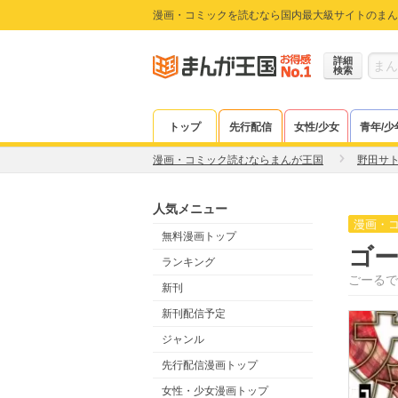
漫画・コミックを読むなら国内最大級サイトのまん
詳細
検索
トップ
先行配信
女性/少女
青年/少
漫画・コミック読むならまんが王国
野田サ
人気メニュー
漫画・
無料漫画トップ
ゴ
ランキング
ごーるで
新刊
新刊配信予定
ジャンル
先行配信漫画トップ
女性・少女漫画トップ