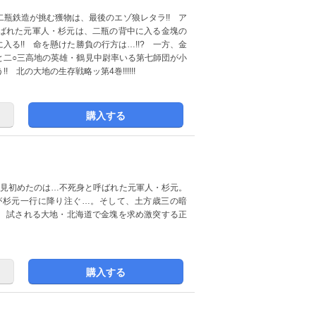
瓶鉄造が挑む獲物は、最後のエゾ狼レタラ!! ア
ばれた元軍人・杉元は、二瓶の背中に入る金塊の
る!! 命を懸けた勝負の行方は…!!? 一方、金
と二○三高地の英雄・鶴見中尉率いる第七師団が小
 北の大地の生存戦略ッ第4巻!!!!!!
購入する
が見初めたのは…不死身と呼ばれた元軍人・杉元。
が杉元一行に降り注ぐ…。そして、土方歳三の暗
!! 試される大地・北海道で金塊を求め激突する正
購入する