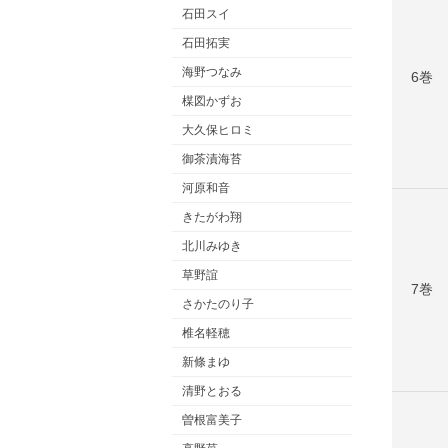
石田スイ
石田拓実
海野つなみ
6巻
楳図かずお
大久保ヒロミ
御茶漬海苔
河原和音
きたがわ翔
北川みゆき
草野誼
7巻
さかたのり子
椎名軽穂
新條まゆ
清野とおる
曽根富美子