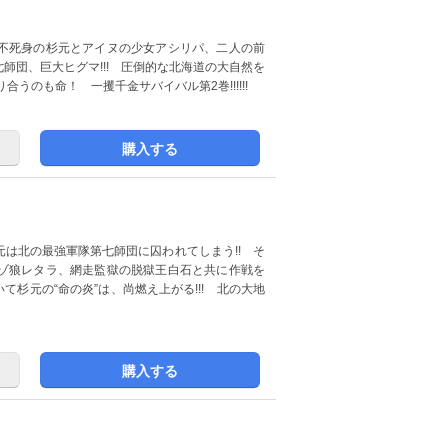
不死身の杉元とアイヌの少女アシリパ、二人の前
師団、巨大ヒグマ!!! 圧倒的な北海道の大自然を
合うのも命！ 一攫千金サバイバル第2巻!!!!!!
購入する
は北の最強軍隊第七師団に囚われてしまう!! そ
ゾ狼レタラ、網走監獄の脱獄王白石と共に作戦を
て杉元の“命の炎”は、尚燃え上がる!!! 北の大地
購入する