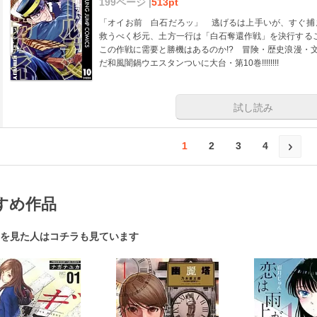
199ページ |
513pt
「オイお前 白石だろッ」 逃げるは上手いが、すぐ捕
救うべく杉元、土方一行は「白石奪還作戦」を決行する
この作戦に需要と勝機はあるのか!? 冒険・歴史浪漫・文
だ和風闇鍋ウエスタンついに大台・第10巻!!!!!!!!
試し読み
1
2
3
4
すめ作品
を見た人はコチラも見ています