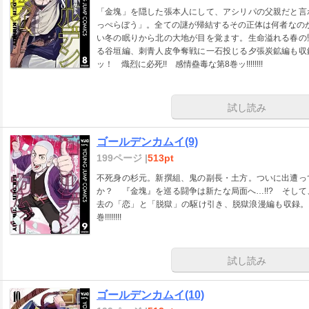
「金塊」を隠した張本人にして、アシリパの父親だと言
っぺらぼう」。全ての謎が帰結するその正体は何者なのか
い冬の眠りから北の大地が目を覚ます。生命溢れる春の
る谷垣編、刺青人皮争奪戦に一石投じる夕張炭鉱編も収
ッ！ 熾烈に必死!! 感情蠱毒な第8巻ッ!!!!!!!!
試し読み
ゴールデンカムイ(9)
199ページ |
513pt
不死身の杉元。新撰組、鬼の副長・土方。ついに出遭っ
か？ 『金塊』を巡る闘争は新たな局面へ…!!? そし
去の「恋」と「脱獄」の駆け引き、脱獄浪漫編も収録。
巻!!!!!!!!
試し読み
ゴールデンカムイ(10)