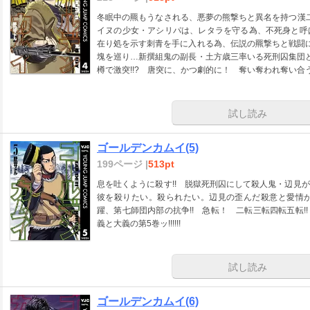
冬眠中の羆もうなされる、悪夢の熊撃ちと異名を持つ漢二
イヌの少女・アシリパは、レタラを守る為、不死身と呼
在り処を示す刺青を手に入れる為、伝説の羆撃ちと戦闘に入
塊を巡り…新撰組鬼の副長・土方歳三率いる死刑囚集団
樽で激突!!? 唐突に、かつ劇的に！ 奪い奪われ奪い合う!!
試し読み
ゴールデンカムイ(5)
199ページ |
513pt
息を吐くように殺す!! 脱獄死刑囚にして殺人鬼・辺見
彼を殺りたい。殺られたい。辺見の歪んだ殺意と愛情
躍、第七師団内部の抗争!! 急転！ 二転三転四転五転
義と大義の第5巻ッ!!!!!!
試し読み
ゴールデンカムイ(6)