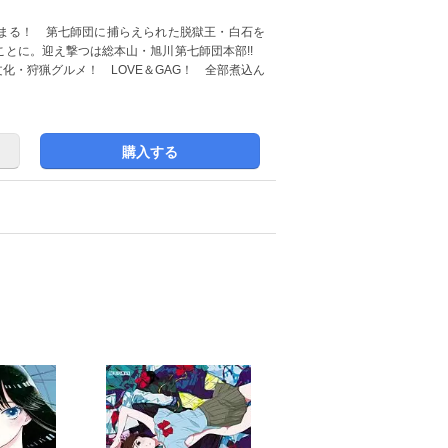
まる！ 第七師団に捕らえられた脱獄王・白石を
ことに。迎え撃つは総本山・旭川第七師団本部!!
化・狩猟グルメ！ LOVE＆GAG！ 全部煮込ん
購入する