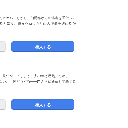
たヒカル。しかし、伯爵邸からの逃走を手伝って
ると知り、彼女を助けるための準備を進めるが
購入する
に見つかってしまう。力の差は歴然。だが、ここ
い。一体どうする――!? さらに新章も開幕する
購入する