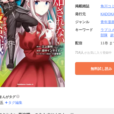
掲載雑誌
角川コ
発行元
KADOK
ジャンル
青年漫
キーワード
ラブコ
部隊
超
配信
11巻
ま
714人
がお気に入り登録中
無料試し読み
まんがタグ
系
タグ編集