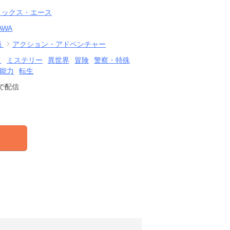
ミックス・エース
AWA
画
アクション・アドベンチャー
メ
ミステリー
異世界
冒険
警察・特殊
能力
転生
で配信