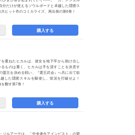
?自分だけが使えるソウルボードと卓越した隠密ス
の大ヒット作のコミカライズ、再出発の第6巻！
購入する
アを重ねたヒカルは、彼女を地下牢から助け出し
いるものは重く、ヒカルは手を貸すことを決意す
の盟主を決める戦い、『選王武会』へ共に出て欲
卓越した隠密スキルを駆使し、状況を打破せよ！
旗を翻す第7巻！
購入する
・ジルアーテは、「中央連合アインビスト」の盟