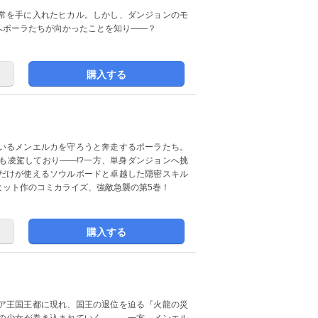
常を手に入れたヒカル。しかし、ダンジョンのモ
へポーラたちが向かったことを知り――？
購入する
いるメンエルカを守ろうと奔走するポーラたち。
も凌駕しており――!?一方、単身ダンジョンへ挑
だけが使えるソウルボードと卓越した隠密スキル
ヒット作のコミカライズ、強敵急襲の第5巻！
購入する
ア王国王都に現れ、国王の退位を迫る『火龍の災
の少女が巻き込まれていく――。一方、メンエル