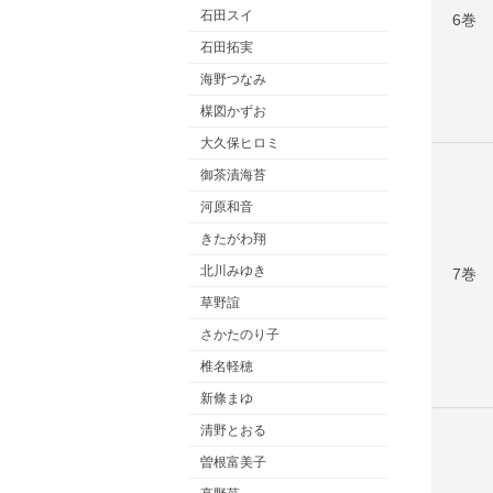
石田スイ
6巻
石田拓実
海野つなみ
楳図かずお
大久保ヒロミ
御茶漬海苔
河原和音
きたがわ翔
北川みゆき
7巻
草野誼
さかたのり子
椎名軽穂
新條まゆ
清野とおる
曽根富美子