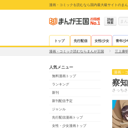
漫画・コミックを読むなら国内最大級サイトのまん
詳細
検索
トップ
先行配信
女性/少女
青年/少
漫画・コミック読むならまんが王国
三上康
人気メニュー
漫画・
無料漫画トップ
察
ランキング
さっちさ
新刊
新刊配信予定
ジャンル
先行配信漫画トップ
女性・少女漫画トップ