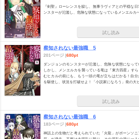
『剣聖』ローレンスを躱し、無事ラヴィアとの平穏な日
ンスターが氾濫し、危険な状態になっているメンエルカ
試し読み
察知されない最強職 5
201ページ |
680pt
ダンジョンのモンスターが氾濫し、危険な状態になって
しかし、メンエルカを襲っている竜は『東方四星』すら
むヒカルの前にも、もう一頭の竜が立ちはだかる！自分
を駆使し、状況を打破せよ！「小説家になろう」発の大
試し読み
察知されない最強職 6
183ページ |
680pt
神話上の生物だと考えられていた「火龍」がポーンソニ
厄』が発生。王都は大混乱に陥り、その混乱の渦に一人