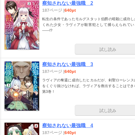
察知されない最強職 2
187ページ |
640pt
転生の条件であったモルグスタット伯爵の暗殺に成功し
くれた少女・ラヴィアが殺害犯として捕らえられてい
――!?
試し読み
察知されない最強職 3
187ページ |
640pt
ラヴィアの奪還に成功したヒカルだが、剣聖ローレンス
をくぐり抜けなければ、ラヴィアを救出することはできな
第3巻！
試し読み
察知されない最強職 4
187ページ |
640pt