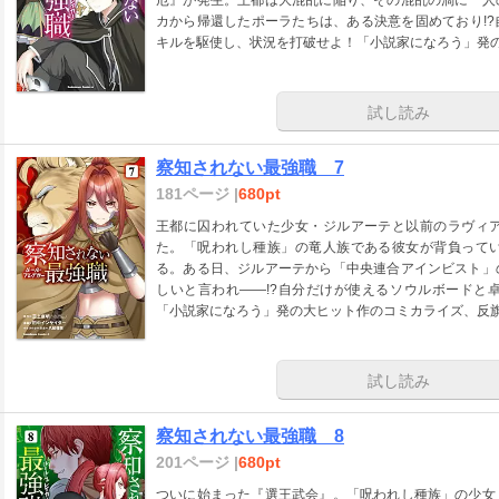
カから帰還したポーラたちは、ある決意を固めており!
キルを駆使し、状況を打破せよ！「小説家になろう」発
試し読み
察知されない最強職 7
181ページ |
680pt
王都に囚われていた少女・ジルアーテと以前のラヴィ
た。「呪われし種族」の竜人族である彼女が背負って
る。ある日、ジルアーテから「中央連合アインビスト」
しいと言われ――!?自分だけが使えるソウルボードと
「小説家になろう」発の大ヒット作のコミカライズ、反
試し読み
察知されない最強職 8
201ページ |
680pt
ついに始まった『選王武会』。「呪われし種族」の少女