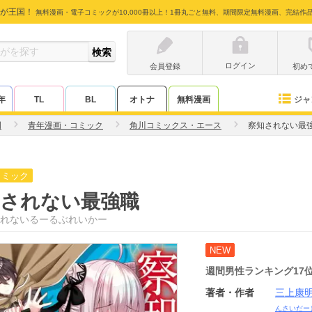
が王国！
無料漫画・電子コミックが10,000冊以上！1冊丸ごと無料、期間限定無料漫画、完結作
ログイン
会員登録
初め
ジャ
年
TL
BL
オトナ
無料漫画
明
青年漫画・コミック
角川コミックス・エース
察知されない最
コミック
知されない最強職
れないるーるぶれいかー
NEW
週間男性ランキング
17
著者・作者
三上康
んさいだー