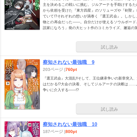
主を決めるこの戦いに挑む。ジルアーテを手助けするた
から依頼を受けた『東方四星』のソリューズや『剣聖』
ていて!?それぞれの想いが渦巻く『選王武会』。しか
物との再会だった――。自分だけが使えるソウルボード
説家になろう」発の大ヒット作のコミカライズ、邂逅の第
試し読み
察知されない最強職 9
203ページ |
760pt
『選王武会』大混乱!!そして、王位継承争いの新章突入、
はだかる!?大会の決着、そしてジルアーテの決断は…
争いに介入する――!?
試し読み
察知されない最強職 10
187ページ |
800pt