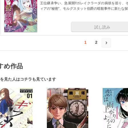
王位継承争い、急展開!!ガレイクラーダの病状を巡り、
ィアの“秘密”、モルグスタット伯爵の暗殺事件に新たな探
試し読み
1
2
すめ作品
を見た人はコチラも見ています