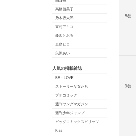
高野苺
高橋留美子
8巻
乃木坂太郎
東村アキコ
藤沢とおる
真島ヒロ
矢沢あい
人気の掲載雑誌
BE・LOVE
9巻
ストーリーな女たち
プチコミック
週刊ヤングマガジン
週刊少年ジャンプ
ビッグコミックスピリッツ
Kiss