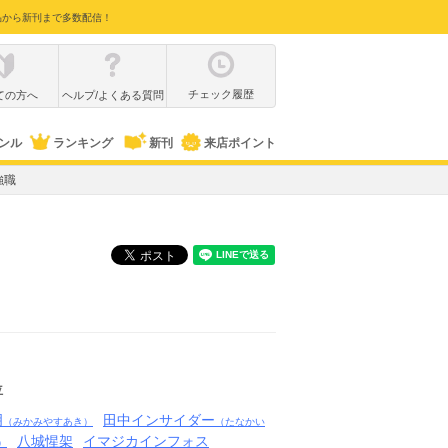
品から新刊まで多数配信！
チェック履歴
ての方へ
ヘルプ/よくある質問
ンル
ランキング
新刊
来店ポイント
強職
位
明
田中インサイダー
（みかみやすあき）
（たなかい
八城惺架
イマジカインフォス
）