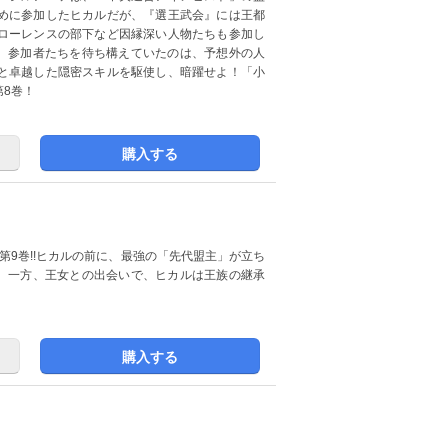
めに参加したヒカルだが、『選王武会』には王都
ローレンスの部下など因縁深い人物たちも参加し
し、参加者たちを待ち構えていたのは、予想外の人
と卓越した隠密スキルを駆使し、暗躍せよ！「小
8巻！
購入する
第9巻!!ヒカルの前に、最強の「先代盟主」が立ち
…。一方、王女との出会いで、ヒカルは王族の継承
購入する