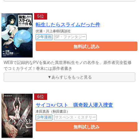
5位
転生したらスライムだった件
伏瀬・川上泰樹/講談社
少年漫画
SF・ファンタジー
無料試し読み
WEBで記録的なPVを集めた異世界転生モノの名作を、原作者完全監修
でコミカライズ！巻末には原作者書き
▼あらすじをもっと見る
6位
サイコ×パスト 猟奇殺人潜入捜査
本田真吾（秋田書店）
少年漫画
サスペンス・ミステリー
無料試し読み