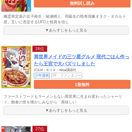
無料試し読み
幽霊肯定派の女子校生・綾瀬桃と、同級生の怪奇現象オタク・オカルト
君。互いに否定するUFOと怪異を信じ
▼あらすじをもっと見る
26位
異世界メイドの三ツ星グルメ 現代ごはん作っ
たら王宮で大バズリしました
(C)U4・モリタ・nima/講談社
少年漫画
SF・ファンタジー
1冊無料
ファーストフードもラーメンもない異世界に生まれ変わったシャーリ
ィ。飽食の世を懐かしみながら「美味しい
▼あらすじをもっと見る
27位