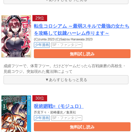
29位
転生コロシアム ～最弱スキルで最強の女たち
を攻略して奴隷ハーレム作ります～
(C)zunta 2023 (C)Saizou Harawata 2023
少年漫画
SF・ファンタジー
無料試し読み
成績フツーで、体育フツー。だけどゲームだったら百戦錬磨の高校生・
見鏡コウジ。突如現れた魔法陣によって
▼あらすじをもっと見る
30位
呪術廻戦≡（モジュロ）
芥見下々・岩崎優次／集英社
少年漫画
SF・ファンタジー
無料試し読み