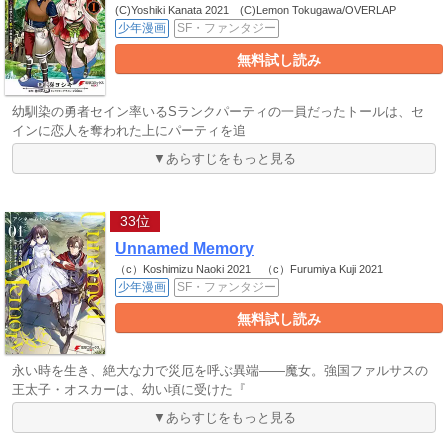
(C)Yoshiki Kanata 2021 (C)Lemon Tokugawa/OVERLAP
少年漫画
SF・ファンタジー
無料試し読み
幼馴染の勇者セイン率いるSランクパーティの一員だったトールは、セ
インに恋人を奪われた上にパーティを追
▼あらすじをもっと見る
33位
Unnamed Memory
（c）Koshimizu Naoki 2021 （c）Furumiya Kuji 2021
少年漫画
SF・ファンタジー
無料試し読み
永い時を生き、絶大な力で災厄を呼ぶ異端――魔女。強国ファルサスの
王太子・オスカーは、幼い頃に受けた『
▼あらすじをもっと見る