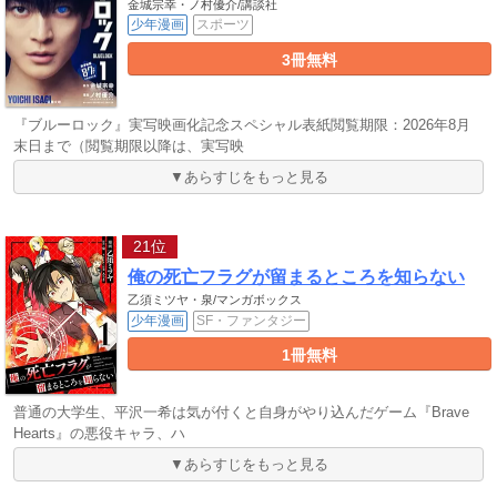
金城宗幸・ノ村優介/講談社
少年漫画
スポーツ
3冊無料
『ブルーロック』実写映画化記念スペシャル表紙閲覧期限：2026年8月
末日まで（閲覧期限以降は、実写映
▼あらすじをもっと見る
21位
俺の死亡フラグが留まるところを知らない
乙須ミツヤ・泉/マンガボックス
少年漫画
SF・ファンタジー
1冊無料
普通の大学生、平沢一希は気が付くと自身がやり込んだゲーム『Brave
Hearts』の悪役キャラ、ハ
▼あらすじをもっと見る