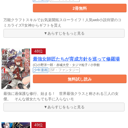
2冊無料
万能クラフトスキルでお気楽開拓スローライフ！人気web小説待望のコ
ミカライズ!!女神からギフトを貰え
▼あらすじをもっと見る
48位
最強女師匠たちが育成方針を巡って修羅場
(C)小野洋一郎・赤城大空・タジマ粒子 / 小学館
少年漫画
SF・ファンタジー
無料試し読み
最強に過保護な修行、始まる！ 世界最強クラスと称される三人の女
傑。 そんな彼女たちでも手に入らないモ
▼あらすじをもっと見る
49位