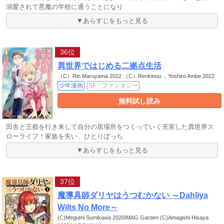
溺愛されて悪魔の学校に通うことになり
▼あらすじをもっと見る
36位
異世界ではじめる二拠点生活
（C）Rin Maruyama 2022 （C）Renkinou ，Yoshiro Ambe 2022
少年漫画
SF・ファンタジー
無料試し読み
田舎と王都を行き来して自分の居場所をつくっていく充実した異世界ス
ローライフ！家族を失い、ひとりぼっち
▼あらすじをもっと見る
37位
魔導具師ダリヤはうつむかない ～Dahliya
Wilts No More～
(C)Megumi Sumikawa 2020/MAG Garden (C)Amagishi Hisaya