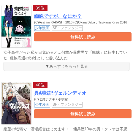
39位
蜘蛛ですが、なにか？
(C)Asahiro KAKASHI 2016 (C)Okina Baba，Tsukasa Kiryu 2016
少年漫画
SF・ファンタジー
無料試し読み
女子高生だった私が目覚めると…何故か異世界で「蜘蛛」に転生してい
た! 種族底辺の蜘蛛として迷い込んだ
▼あらすじをもっと見る
40位
異剣戦記ヴェルンディオ
(C)七尾ナナキ / 小学館
少年漫画
SF・ファンタジー
無料試し読み
絶望の戦場で…酒場経営はじめます！ 傭兵歴10年の男・クレオは不思