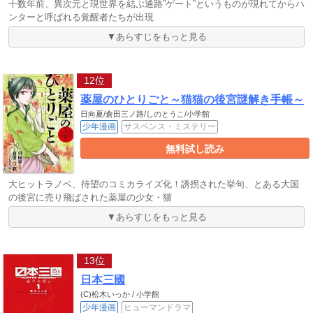
十数年前、異次元と現世界を結ぶ通路”ゲート”というものが現れてからハ
ンターと呼ばれる覚醒者たちが出現
▼あらすじをもっと見る
12位
薬屋のひとりごと～猫猫の後宮謎解き手帳～
日向夏/倉田三ノ路/しのとうこ/小学館
少年漫画
サスペンス・ミステリー
無料試し読み
大ヒットラノベ、待望のコミカライズ化！誘拐された挙句、とある大国
の後宮に売り飛ばされた薬屋の少女・猫
▼あらすじをもっと見る
13位
日本三國
(C)松木いっか / 小学館
少年漫画
ヒューマンドラマ