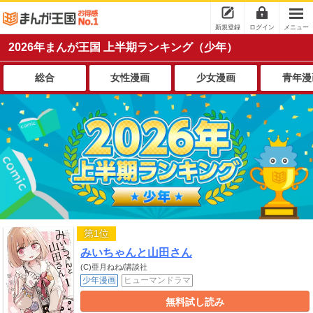
新規登録
ログイン
メニュー
2026年まんが王国 上半期ランキング（少年）
総合
女性漫画
少女漫画
青年漫
第1位
みいちゃんと山田さん
(C)亜月ねね/講談社
少年漫画
ヒューマンドラマ
無料試し読み