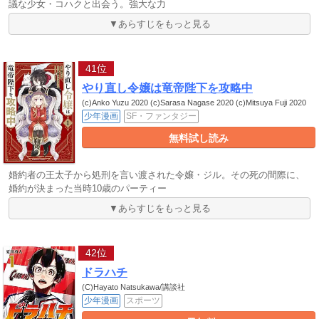
議な少女・コハクと出会う。強大な力
▼あらすじをもっと見る
41位
やり直し令嬢は竜帝陛下を攻略中
(c)Anko Yuzu 2020 (c)Sarasa Nagase 2020 (c)Mitsuya Fuji 2020
少年漫画
SF・ファンタジー
無料試し読み
婚約者の王太子から処刑を言い渡された令嬢・ジル。その死の間際に、
婚約が決まった当時10歳のパーティー
▼あらすじをもっと見る
42位
ドラハチ
(C)Hayato Natsukawa/講談社
少年漫画
スポーツ