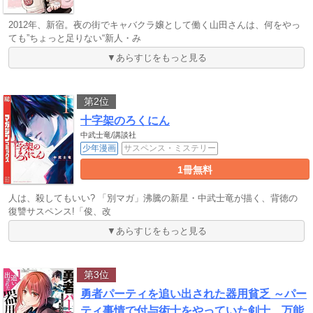
2012年、新宿。夜の街でキャバクラ嬢として働く山田さんは、何をやっ
ても”ちょっと足りない“新人・み
▼あらすじをもっと見る
第2位
十字架のろくにん
中武士竜/講談社
少年漫画
サスペンス・ミステリー
1冊無料
人は、殺してもいい? 「別マガ」沸騰の新星・中武士竜が描く、背徳の
復讐サスペンス!「俊、改
▼あらすじをもっと見る
第3位
勇者パーティを追い出された器用貧乏 ～パー
ティ事情で付与術士をやっていた剣士、万能