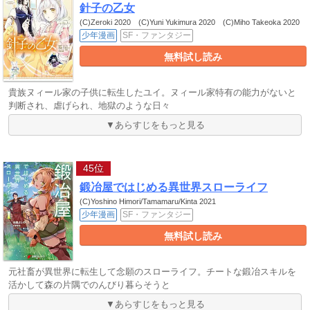
針子の乙女
(C)Zeroki 2020 (C)Yuni Yukimura 2020 (C)Miho Takeoka 2020
少年漫画
SF・ファンタジー
無料試し読み
貴族ヌィール家の子供に転生したユイ。ヌィール家特有の能力がないと
判断され、虐げられ、地獄のような日々
▼あらすじをもっと見る
45位
鍛冶屋ではじめる異世界スローライフ
(C)Yoshino Himori/Tamamaru/Kinta 2021
少年漫画
SF・ファンタジー
無料試し読み
元社畜が異世界に転生して念願のスローライフ。チートな鍛冶スキルを
活かして森の片隅でのんびり暮らそうと
▼あらすじをもっと見る