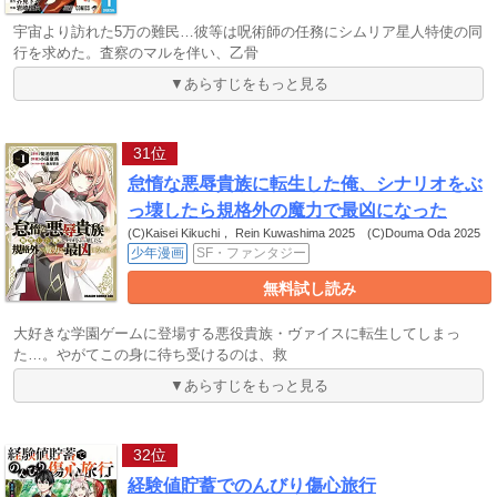
宇宙より訪れた5万の難民…彼等は呪術師の任務にシムリア星人特使の同
行を求めた。査察のマルを伴い、乙骨
▼あらすじをもっと見る
31位
怠惰な悪辱貴族に転生した俺、シナリオをぶ
っ壊したら規格外の魔力で最凶になった
(C)Kaisei Kikuchi， Rein Kuwashima 2025 (C)Douma Oda 2025
少年漫画
SF・ファンタジー
無料試し読み
大好きな学園ゲームに登場する悪役貴族・ヴァイスに転生してしまっ
た…。やがてこの身に待ち受けるのは、救
▼あらすじをもっと見る
32位
経験値貯蓄でのんびり傷心旅行