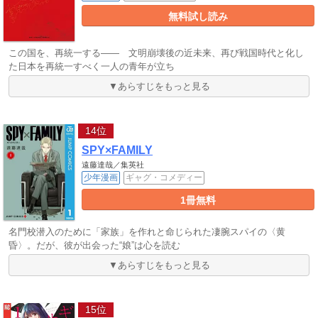
無料試し読み
この国を、再統一する―― 文明崩壊後の近未来、再び戦国時代と化し
た日本を再統一すべく一人の青年が立ち
▼あらすじをもっと見る
14位
SPY×FAMILY
遠藤達哉／集英社
少年漫画
ギャグ・コメディー
1冊無料
名門校潜入のために「家族」を作れと命じられた凄腕スパイの〈黄
昏〉。だが、彼が出会った“娘”は心を読む
▼あらすじをもっと見る
15位