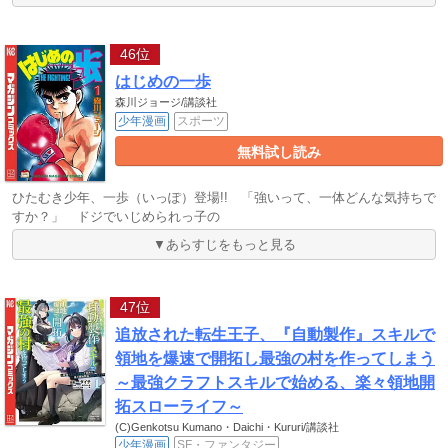
46位
はじめの一歩
森川ジョージ/講談社
少年漫画
スポーツ
無料試し読み
ひたむき少年、一歩（いっぽ）登場!! 「強いって、一体どんな気持ちで
すか？」 ドジでいじめられっ子の
▼あらすじをもっと見る
47位
追放された転生王子、『自動製作』スキルで
領地を爆速で開拓し最強の村を作ってしまう
～最強クラフトスキルで始める、楽々領地開
拓スローライフ～
(C)Genkotsu Kumano・Daichi・Kururi/講談社
少年漫画
SF・ファンタジー