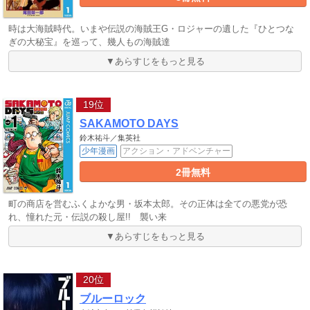
時は大海賊時代。いまや伝説の海賊王G・ロジャーの遺した『ひとつな
ぎの大秘宝』を巡って、幾人もの海賊達
▼あらすじをもっと見る
19位
SAKAMOTO DAYS
鈴木祐斗／集英社
少年漫画
アクション・アドベンチャー
2冊無料
町の商店を営むふくよかな男・坂本太郎。その正体は全ての悪党が恐
れ、憧れた元・伝説の殺し屋!! 襲い来
▼あらすじをもっと見る
20位
ブルーロック