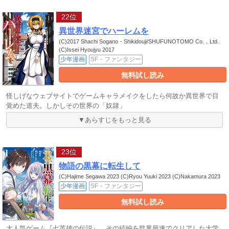
22位
異世界迷宮でハーレムを
(C)2017 Shachi Sogano・Shikidouji/SHUFUNOTOMO Co.，Ltd.
(C)Issei Hyoujyu 2017
少年漫画
SF・ファンタジー
無料試し読み
怪しげなウェブサイトでゲームキャラメイクをしたら何故か異世界で目
覚めた道夫。しかしその世界の「奴隷」
▼あらすじをもっと見る
23位
物語の黒幕に転生して
(C)Hajime Segawa 2023 (C)Ryou Yuuki 2023 (C)Nakamura 2023
少年漫画
SF・ファンタジー
無料試し読み
大人気ゲーム『七英雄の伝説』。その続編を世界最速でクリアした大学