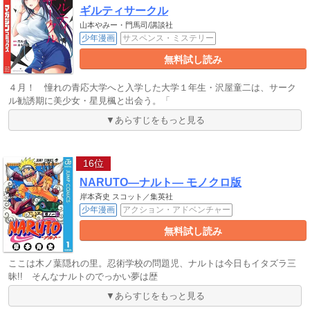
ギルティサークル
山本やみー・門馬司/講談社
少年漫画
サスペンス・ミステリー
無料試し読み
４月！ 憧れの青応大学へと入学した大学１年生・沢屋童二は、サーク
ル勧誘期に美少女・星見楓と出会う。「
▼あらすじをもっと見る
16位
NARUTO―ナルト― モノクロ版
岸本斉史 スコット／集英社
少年漫画
アクション・アドベンチャー
無料試し読み
ここは木ノ葉隠れの里。忍術学校の問題児、ナルトは今日もイタズラ三
昧!! そんなナルトのでっかい夢は歴
▼あらすじをもっと見る