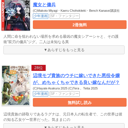
魔女と傭兵
(C)Makoto Miyagi・Kaeru Chohokiteki・Bench Kanase/講談社
少年漫画
SF・ファンタジー
2冊無料
人間に命を狙われない場所を求める最凶の魔女シアーシャと、その護
衛“双刃の傭兵”ジグ。二人は未知なる異
▼あらすじをもっと見る
28位
辺境モブ貴族のウチに嫁いできた悪役令嬢
が、めちゃくちゃできる良い嫁なんだが？
(C)Hayate Asakura 2025 (C)Tera， Tetta 2025
少年漫画
SF・ファンタジー
無料試し読み
辺境貴族の跡取りであるラグナは、元日本人の転生者で、この世界は彼
の知る乙女ゲー世界だった。気ままにの
▼あらすじをもっと見る