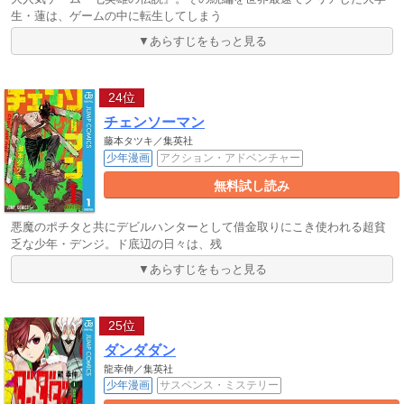
生・蓮は、ゲームの中に転生してしまう
▼あらすじをもっと見る
24位
チェンソーマン
藤本タツキ／集英社
少年漫画
アクション・アドベンチャー
無料試し読み
悪魔のポチタと共にデビルハンターとして借金取りにこき使われる超貧
乏な少年・デンジ。ド底辺の日々は、残
▼あらすじをもっと見る
25位
ダンダダン
龍幸伸／集英社
少年漫画
サスペンス・ミステリー