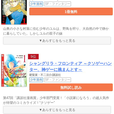
少年漫画
SF・ファンタジー
1冊無料
山奥の小さな村落に住む少年のユルは、野鳥を狩り、大自然の中で静か
に暮らしていた。しかしユルの双子の妹
▼あらすじをもっと見る
9位
シャングリラ・フロンティア ～クソゲーハン
ター、神ゲーに挑まんとす～
硬梨菜・不二涼介/講談社
少年漫画
SF・ファンタジー
無料試し読み
第47回「講談社漫画賞」少年部門受賞！「小説家になろう」の超人気作
が待望のコミカライズ！“クソゲー”
▼あらすじをもっと見る