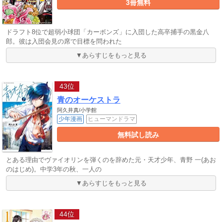
3冊無料
ドラフト8位で超弱小球団「カーボンズ」に入団した高卒捕手の黒金八
郎。彼は入団会見の席で目標を問われた
▼あらすじをもっと見る
43位
青のオーケストラ
阿久井真/小学館
少年漫画
ヒューマンドラマ
無料試し読み
とある理由でヴァイオリンを弾くのを辞めた元・天才少年、青野 一(あお
のはじめ)。中学3年の秋、一人の
▼あらすじをもっと見る
44位