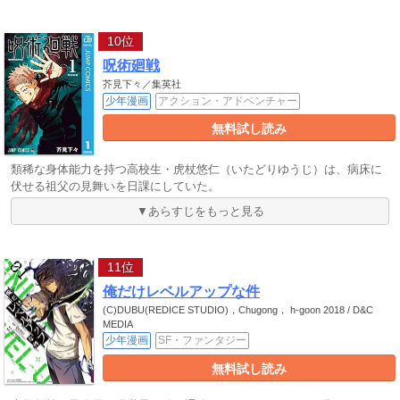
10位
呪術廻戦
芥見下々／集英社
少年漫画
アクション・アドベンチャー
無料試し読み
類稀な身体能力を持つ高校生・虎杖悠仁（いたどりゆうじ）は、病床に
伏せる祖父の見舞いを日課にしていた。
▼あらすじをもっと見る
11位
俺だけレベルアップな件
(C)DUBU(REDICE STUDIO)，Chugong， h-goon 2018 / D&C
MEDIA
少年漫画
SF・ファンタジー
無料試し読み