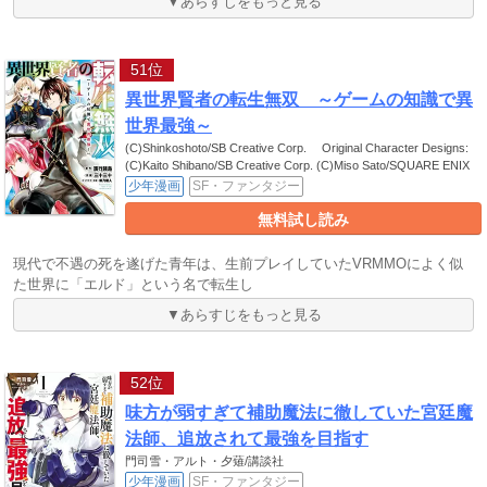
▼あらすじをもっと見る
51位
異世界賢者の転生無双 ～ゲームの知識で異
世界最強～
(C)Shinkoshoto/SB Creative Corp. Original Character Designs:
(C)Kaito Shibano/SB Creative Corp. (C)Miso Sato/SQUARE ENIX
少年漫画
SF・ファンタジー
無料試し読み
現代で不遇の死を遂げた青年は、生前プレイしていたVRMMOによく似
た世界に「エルド」という名で転生し
▼あらすじをもっと見る
52位
味方が弱すぎて補助魔法に徹していた宮廷魔
法師、追放されて最強を目指す
門司雪・アルト・夕薙/講談社
少年漫画
SF・ファンタジー