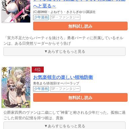
へと至る～
(C)都神樹・よねぞう・きさらぎゆり/講談社
少年漫画
SF・ファンタジー
無料試し読み
「実力不足だからパーティを抜けろ」勇者パーティに所属しているオル
ンは、ある日突然リーダーからそう告げ
▼あらすじをもっと見る
4位
お気楽領主の楽しい領地防衛
青色まろ/赤池宗/オーバーラップ
少年漫画
SF・ファンタジー
無料試し読み
公爵家四男のヴァンは二歳にして”神童”と称される少年だった。孤独に過
ごした前世の記憶を持つ彼は、貴族
▼あらすじをもっと見る