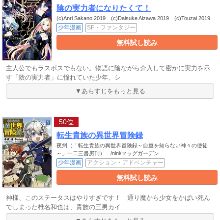
陰の実力者になりたくて！
(c)Anri Sakano 2019 (c)Daisuke Aizawa 2019 (c)Touzai 2019
少年漫画
SF・ファンタジー
無料試し読み
主人公でもラスボスでもない。物語に陰ながら介入して密かに実力を示
す「陰の実力者」に憧れていた少年、シ
▼あらすじをもっと見る
50位
転生貴族の異世界冒険録
夜州（「転生貴族の異世界冒険録～自重を知らない神々の使徒
～」一二三書房刊） /nini/マッグガーデン
少年漫画
アクション・アドベンチャー
無料試し読み
神様、このステータスはやりすぎです！ 通り魔から少女をかばい死ん
でしまった椎名和也は、貴族の三男カイ