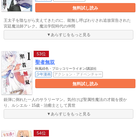
無料試し読み
王太子を陰ながら支えてきたのに、能無し呼ばわりされ追放宣告された
宮廷魔法師アレク。魔法学院時代の仲間
▼あらすじをもっと見る
53位
聖者無双
秋風緋色・ブロッコリーライオン/講談社
少年漫画
アクション・アドベンチャー
無料試し読み
銃弾に倒れた一人のサラリーマン。気付けば聖属性魔法の才能を授か
り、ルシエル・15歳・治癒士として異世
▼あらすじをもっと見る
54位