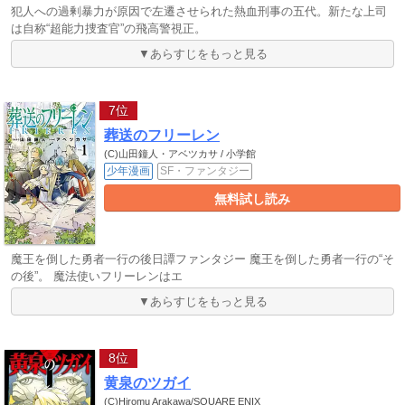
犯人への過剰暴力が原因で左遷させられた熱血刑事の五代。新たな上司
は自称“超能力捜査官”の飛高警視正。
▼あらすじをもっと見る
7位
葬送のフリーレン
(C)山田鐘人・アベツカサ / 小学館
少年漫画
SF・ファンタジー
無料試し読み
魔王を倒した勇者一行の後日譚ファンタジー 魔王を倒した勇者一行の“そ
の後”。 魔法使いフリーレンはエ
▼あらすじをもっと見る
8位
黄泉のツガイ
(C)Hiromu Arakawa/SQUARE ENIX