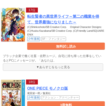
17位
転生賢者の異世界ライフ～第二の職業を得
て、世界最強になりました～
(C)Shinkoshoto/SB Creative Corp. Original Character Designs:
(C)Huuka Kazabana/SB Creative Corp. (C)Friendly Land/SQUARE
ENIX
少年漫画
SF・ファンタジー
無料試し読み
ブラック企業で働く社畜・佐野ユージ。自宅に持ち帰った仕事をしてい
るとPCにメッセージが。「あなたは、
▼あらすじをもっと見る
18位
ONE PIECE モノクロ版
尾田栄一郎／集英社
少年漫画
アクション・アドベンチャー
3冊無料