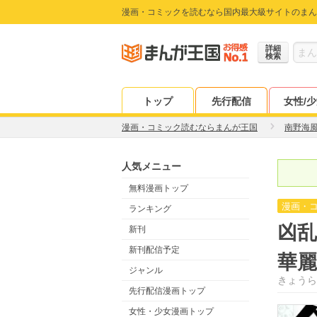
漫画・コミックを読むなら国内最大級サイトのまん
詳細
検索
トップ
先行配信
女性/
漫画・コミック読むならまんが王国
南野海
人気メニュー
無料漫画トップ
漫画・
ランキング
凶乱
新刊
新刊配信予定
華
ジャンル
きょうら
先行配信漫画トップ
女性・少女漫画トップ