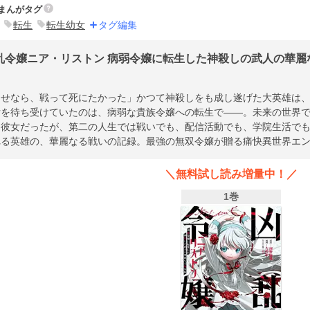
まんがタグ
転生
転生幼女
タグ編集
乱令嬢ニア・リストン 病弱令嬢に転生した神殺しの武人の華麗な
うせなら、戦って死にたかった」かつて神殺しをも成し遂げた大英雄は
女を待ち受けていたのは、病弱な貴族令嬢への転生で――。未来の世界
た彼女だったが、第二の人生では戦いでも、配信活動でも、学院生活でも
れる英雄の、華麗なる戦いの記録。最強の無双令嬢が贈る痛快異世界エ
＼無料試し読み増量中！／
1巻