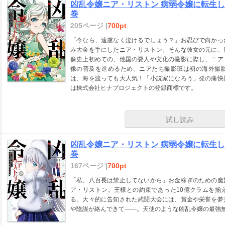
凶乱令嬢ニア・リストン 病弱令嬢に転生し
巻
205ページ |
700pt
「今なら、遠慮なく泣けるでしょう？」お忍びで向かっ
み大金を手にしたニア・リストン。そんな彼女の元に、
像史上初めての、他国の要人や文化の撮影に際し、ニア
像の普及を進めるため、ニアたち撮影班は初の海外撮
は、海を渡っても大人気！「小説家になろう」発の痛快
は株式会社ヒナプロジェクトの登録商標です。
試し読み
凶乱令嬢ニア・リストン 病弱令嬢に転生し
巻
167ページ |
700pt
「私、八百長は禁止してないから」お金稼ぎのための魔
ア・リストン。王様との約束であった10億クラムを揃
る。大々的に告知された武闘大会には、賞金や栄誉を夢
や陰謀が絡んできて――。天使のような凶乱令嬢の最強