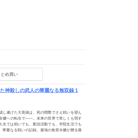
まとめ買い
た神殺しの武人の華麗なる無双録 1
成し遂げた大英雄は、死の間際でさえ戦いを望ん
令嬢への転生で――。未来の世界で美しくも弱す
人生では戦いでも、配信活動でも、学院生活でも
の、華麗なる戦いの記録。最強の無双令嬢が贈る痛