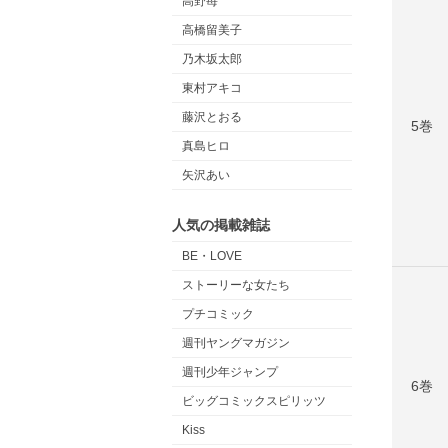
高野苺
高橋留美子
乃木坂太郎
東村アキコ
藤沢とおる
5巻
真島ヒロ
矢沢あい
人気の掲載雑誌
BE・LOVE
ストーリーな女たち
プチコミック
週刊ヤングマガジン
週刊少年ジャンプ
6巻
ビッグコミックスピリッツ
Kiss