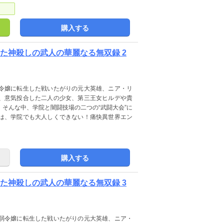
購入する
た神殺しの武人の華麗なる無双録 2
令嬢に転生した戦いたがりの元大英雄、ニア・リ
、意気投合した二人の少女、第三王女ヒルデや貴
そんな中、学院と闇闘技場の二つの“武闘大会”に
は、学院でも大人しくできない！痛快異世界エン
購入する
た神殺しの武人の華麗なる無双録 3
弱令嬢に転生した戦いたがりの元大英雄、ニア・