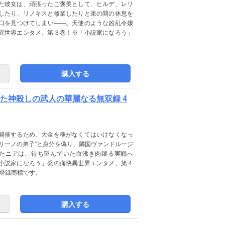
た彼女は、頑張ったご褒美として、ヒルデ、レリ
したり、リノキスと修業したりと束の間の休息を
口を見つけてしまい――。天使のような凶乱令嬢
異世界エンタメ、第３巻！※「小説家になろう」
購入する
た神殺しの武人の華麗なる無双録 4
開催するため、大金を稼がなくてはいけなくなっ
リーノの弟子”と身分を偽り、隣国ヴァンドルージ
たニアは、待ち望んでいた血沸き肉躍る実戦へ
小説家になろう」発の痛快異世界エンタメ、第４
の登録商標です。
購入する