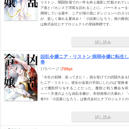
リストン。闇闘技場での一件を終え撮影に忙殺されてい
ア達とバカンスで浮島を訪れることに。バーベキューを
満喫している最中、ニアが湖の底にダンジョンへの入り
が、楽しく暴れる夏休み！「小説家になろう」発の痛快
は株式会社ヒナプロジェクトの登録商標です。
試し読み
凶乱令嬢ニア・リストン 病弱令嬢に転生し
巻
175ページ |
700pt
「今生の初陣、滾ってきた！」国を挙げての武闘大会を
たニア・リストン。彼女が金策の手段にしたのは“冒険者
ュで魔獣狩りをすることだった。魔獣と戦う機会を得
――！天使のような凶乱令嬢が、本領発揮の大暴れ！「
巻!!※「小説家になろう」は株式会社ヒナプロジェクト
試し読み