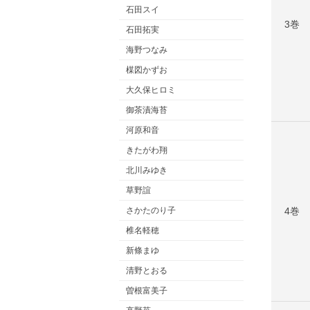
石田スイ
3巻
石田拓実
海野つなみ
楳図かずお
大久保ヒロミ
御茶漬海苔
河原和音
きたがわ翔
北川みゆき
草野誼
さかたのり子
4巻
椎名軽穂
新條まゆ
清野とおる
曽根富美子