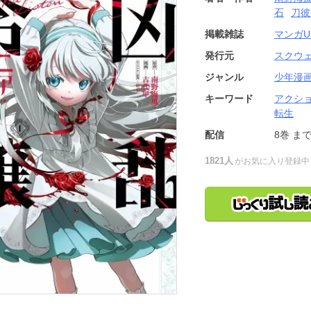
石
刀彼
掲載雑誌
マンガU
発行元
スクウ
ジャンル
少年漫
キーワード
アクシ
転生
配信
8巻
ま
1821人
がお気に入り登録中