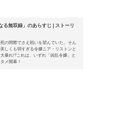
る無双録」のあらすじ | ストーリ
、死の間際でさえ戦いを望んでいた。そん
で美しくも弱すぎる令嬢ニア・リストンと
大暴れ!?これは、いずれ「凶乱令嬢」と
ンタメ開幕！