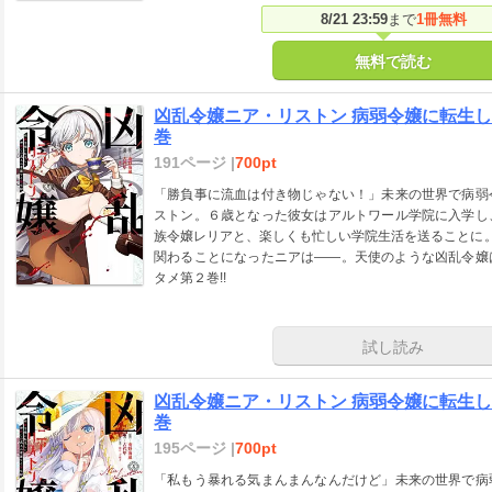
8/21 23:59
まで
1冊無料
無料で読む
凶乱令嬢ニア・リストン 病弱令嬢に転生し
巻
191ページ |
700pt
「勝負事に流血は付き物じゃない！」未来の世界で病弱
ストン。６歳となった彼女はアルトワール学院に入学し
族令嬢レリアと、楽しくも忙しい学院生活を送ることに。
関わることになったニアは――。天使のような凶乱令嬢
タメ第２巻!!
試し読み
凶乱令嬢ニア・リストン 病弱令嬢に転生し
巻
195ページ |
700pt
「私もう暴れる気まんまんなんだけど」未来の世界で病