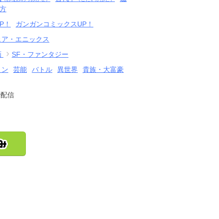
方
P！
ガンガンコミックスUP！
ェア・エニックス
画
SF・ファンタジー
ョン
芸能
バトル
異世界
貴族・大富豪
で配信