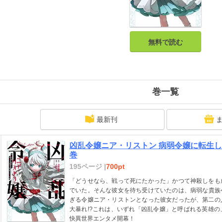
無料で読む
巻一覧
最新刊
凶乱令嬢ニア・リストン 病弱令嬢に転生し
巻
195ページ |
700pt
「どうせなら、戦って死にたかった」かつて神殺しをも
でいた。そんな彼女を待ち受けていたのは、病弱な貴族
ぎる令嬢ニア・リストンとなった彼女だったが、第二の
大暴れ!?これは、いずれ「凶乱令嬢」と呼ばれる英雄
快異世界エンタメ開幕！