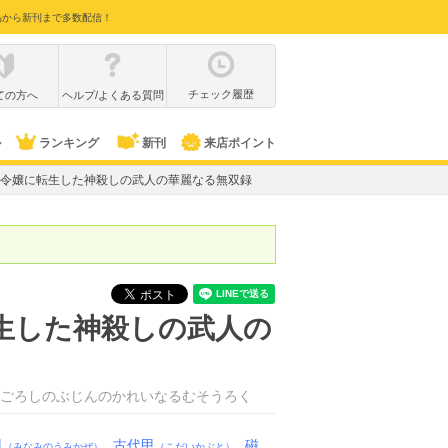
品から新刊まで多数配信！
チェック履歴
ての方へ
ヘルプ/よくある質問
ル
ランキング
新刊
来店ポイント
弱令嬢に転生した神殺しの武人の華麗なる無双録
生した神殺しの武人の
ごろしのぶじんのかれいなるむそうろく
風
古代甲
磁
（みなみのうみかぜ）
（こだいかぶと）