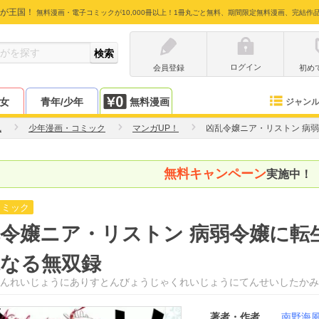
が王国！
無料漫画・電子コミックが10,000冊以上！1冊丸ごと無料、期間限定無料漫画、完結作
ログイン
会員登録
初め
少女
青年/少年
無料漫画
ジャン
風
少年漫画・コミック
マンガUP！
凶乱令嬢ニア・リストン 病
無料キャンペーン
実施中！
コミック
令嬢ニア・リストン 病弱令嬢に転
麗なる無双録
んれいじょうにありすとんびょうじゃくれいじょうにてんせいしたかみ
著者・作者
南野海