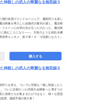
た神殺しの武人の華麗なる無双録 5
た飛行皇国ヴァンドルージュで、魔獣狩りを楽し
魔法映像を導入した結婚式の案内が届く。魔法映
・リストンに白羽の矢が立ったのだった。魔法映
影に挑むことになり――。天使のような凶乱令嬢
異世界エンタメ、第５巻！※「小説家になろう」
購入する
た神殺しの武人の華麗なる無双録 6
獣狩りを終え、ついでに空賊も一蹴し凱旋したニ
え、ついに念願だった武闘大会開催へと漕ぎつけ
見た強者たちが集まるだけではなく、様々な思惑
無双譚、激闘予感の第６巻！