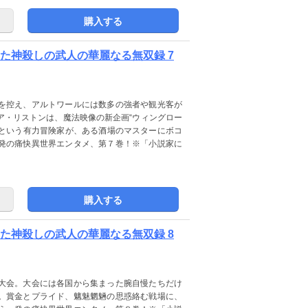
購入する
た神殺しの武人の華麗なる無双録 7
を控え、アルトワールには数多の強者や観光客が
ア・リストンは、魔法映像の新企画“ウィングロー
”という有力冒険家が、ある酒場のマスターにボコ
発の痛快異世界エンタメ、第７巻！※「小説家に
購入する
た神殺しの武人の華麗なる無双録 8
大会。大会には各国から集まった腕自慢たちだけ
。賞金とプライド、魑魅魍魎の思惑絡む戦場に、