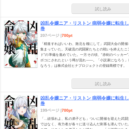
試し読み
凶乱令嬢ニア・リストン 病弱令嬢に転生し
巻
207ページ |
700pt
「精進すればいいわ、敗北を糧にして」武闘大会の開催
集まっていた。天破流の武闘家たちとの戦いを終えたニ
ド”の準備を進めていた。一方その頃、“赤剣のベッカー
ボコにされたという噂が流れ――。「小説家になろう」
なろう」は株式会社ヒナプロジェクトの登録商標です。
試し読み
凶乱令嬢ニア・リストン 病弱令嬢に転生し
巻
199ページ |
700pt
「…頑張れよ、私の弟子ども」ついに開催を迎えた武闘
ではなく、有力者が各々に送り込んだ刺客も潜んでいた