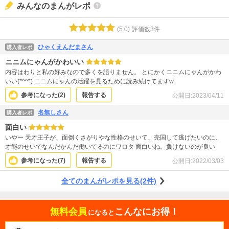
みんなのまんがレポ
(
5.0
)
評価数
3
件
ひゃくえんだまさん
購入者レポ
ニニムにゃんがかわいい
内容はわりと私の好みなので多くを語りません。 とにかくニニムにゃんがかわ
いい(*^^*) ニニムにゃんの活躍を見るために読み続けてますw
参考になった(
2
)
報告する
公開日:
2023/04/11
名無しさん
購入者レポ
面白い
いやー 天才王子が、面倒くさがりやな性格のせいて、売国して逃げたいのに、
才能のせいでなんだかんだ働いてるのにワロタ 面白いね。負けないのが良い
参考になった(
7
)
報告する
公開日:
2022/03/03
全てのまんがレポを見る(2件)
無料会員
こんなにお得！
になると