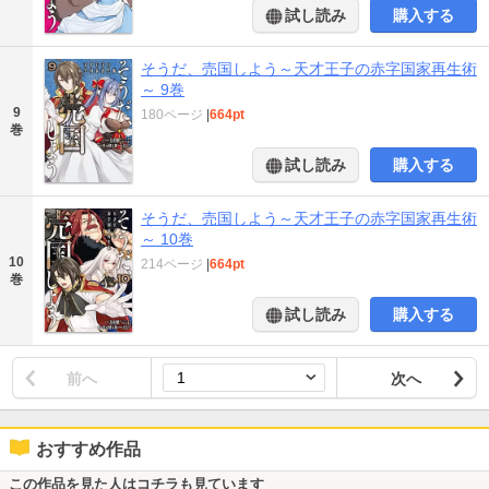
試し読み
購入する
そうだ、売国しよう～天才王子の赤字国家再生術
～ 9巻
9
180ページ
|
664pt
巻
試し読み
購入する
そうだ、売国しよう～天才王子の赤字国家再生術
～ 10巻
10
214ページ
|
664pt
巻
試し読み
購入する
前へ
次へ
おすすめ作品
この作品を見た人はコチラも見ています