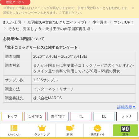
限定クーポン
※通知する情報およびタイミングが異なりますので、併せて受け取ることをお勧めします。 ※
通知をしないキャンペーンもあります。ご了承ください。
まんが王国
鳥羽徹(GA文庫/SBクリエイティブ)
少年漫画
マンガUP！
そうだ、売国しよう～天才王子の赤字国家再生術～
お得感No.1表記について
「電子コミックサービスに関するアンケート」
調査期間
2026年3月6日～2026年3月18日
調査対象
まんが王国または主要電子コミックサービスのうちいずれか
をメイン且つ有料で利用している20歳～69歳の男女
サンプル数
1,236サンプル
調査方法
インターネットリサーチ
調査委託先
株式会社MARCS
詳細表示▼
トップ
女性/少女
青年/少年
TL
BL
オトナ
無料
ジャンル
ランキング
新刊
来店ﾎﾟｲﾝﾄ