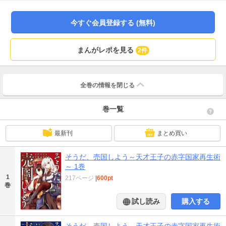
陸東部を統べる帝国との駐留問題や、隣国からの宣戦布告など、目の前には
次々と無理難題が降りかかる!! さらに臣下や他国の思惑も入り乱れ、彼の計画
は思いもよらない方向に!? 予想外だらけの弱小国家運営譚、ここに開幕!!
今すぐ会員登録する (無料)
まんがレポを見る
2件
全巻の情報を
閉じる
巻一覧
最新刊
まとめ買い
そうだ、売国しよう～天才王子の赤字国家再生術
～ 1巻
1
217ページ
|
600pt
巻
試し読み
購入する
そうだ、売国しよう～天才王子の赤字国家再生術