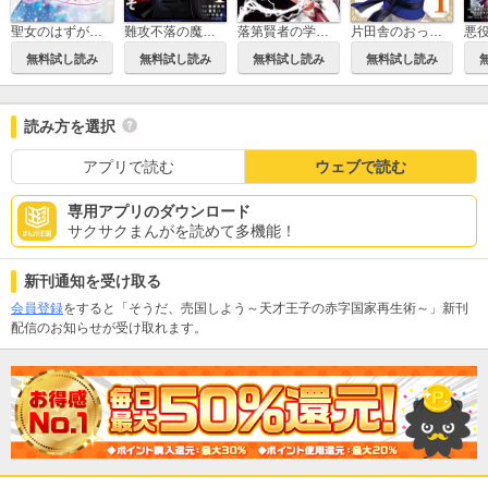
聖女のはずが、どうやら乗っ取られました
難攻不落の魔王城へようこそ～デバフは不要と勇者パーティーを追い出された黒魔導士、魔王軍の最高幹部に迎えられる～
落第賢者の学院無双 ～二度目の転生、Sランクチート魔術師冒険録～
片田舎のおっさん、剣聖になる外伝 はじまりの魔法剣士
無料試し読み
無料試し読み
無料試し読み
無料試し読み
読み方を選択
アプリで読む
ウェブで読む
専用アプリのダウンロード
サクサクまんがを読めて多機能！
新刊通知を受け取る
会員登録
をすると「そうだ、売国しよう～天才王子の赤字国家再生術～」新刊
配信のお知らせが受け取れます。