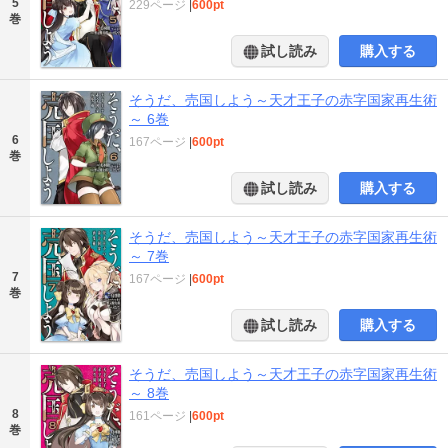
5
229ページ
|
600pt
巻
試し読み
購入する
そうだ、売国しよう～天才王子の赤字国家再生術
～ 6巻
6
167ページ
|
600pt
巻
試し読み
購入する
そうだ、売国しよう～天才王子の赤字国家再生術
～ 7巻
7
167ページ
|
600pt
巻
試し読み
購入する
そうだ、売国しよう～天才王子の赤字国家再生術
～ 8巻
8
161ページ
|
600pt
巻