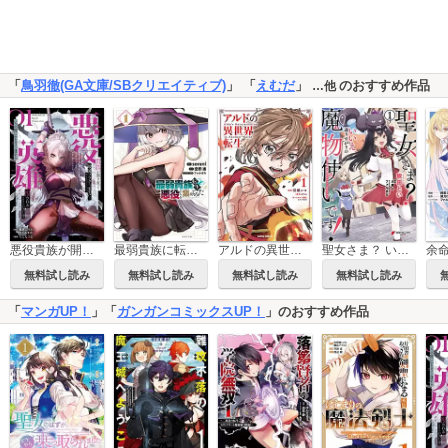
「
鳥羽徹(GA文庫/SBクリエイティブ)
」 「
えむだ
」
のおすすめ作品
…他
悪役貴族が開き直って破滅フラグを“実力”で叩き折っていたら、いつの間にかヒロイン達から英雄視されるようになった件（コミック）
最弱貴族に転生したので悪役たちを集めてみた
アルドの異世界転生
聖女さま？ いいえ、通りすがりの魔物使いです！ ～絶対無敵の聖女はモフモフと旅をする～
無料試し読み
無料試し読み
無料試し読み
無料試し読み
「
マンガUP！
」「
ガンガンコミックスUP！
」のおすすめ作品