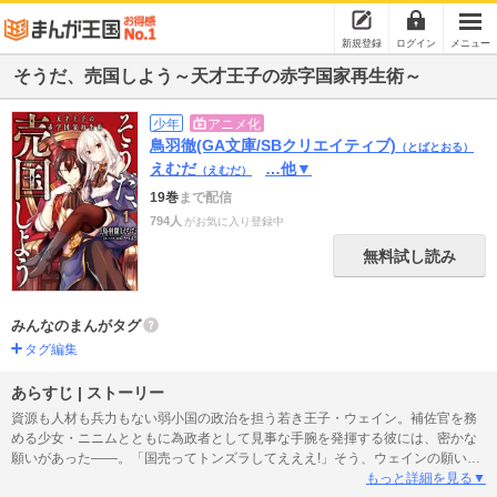
新規登録
ログイン
メニュー
そうだ、売国しよう～天才王子の赤字国家再生術～
少年
アニメ化
鳥羽徹(GA文庫/SBクリエイティブ)
（とばとおる）
えむだ
…他▼
（えむだ）
19巻
まで配信
794人
がお気に入り登録中
無料試し読み
みんなのまんがタグ
タグ編集
あらすじ | ストーリー
資源も人材も兵力もない弱小国の政治を担う若き王子・ウェイン。補佐官を務
める少女・ニニムとともに為政者として見事な手腕を発揮する彼には、密かな
願いがあった――。「国売ってトンズラしてえええ!」そう、ウェインの願いと
は、悠々自適の隠居生活を送る事だった!! だがそんな思いを裏切るように、大
もっと詳細を見る▼