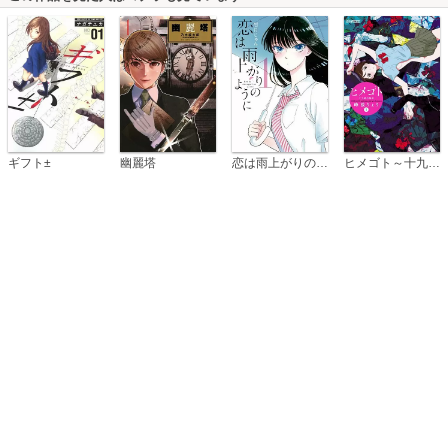
恋は雨上がりのように
ギフト±
幽麗塔
ヒメゴト～十九歳の制服～