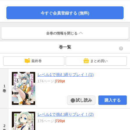
しみたい！ 父を激怒させ家を追い出されたので、変態的なプレイスタイルの
旅が始まる！！
今すぐ会員登録する (無料)
全巻の情報を
閉じる
巻一覧
最終巻
まとめ買い
レベル1で挑む縛りプレイ！(1)
174ページ
|
720pt
1
巻
試し読み
購入する
レベル1で挑む縛りプレイ！(2)
176ページ
|
720pt
2