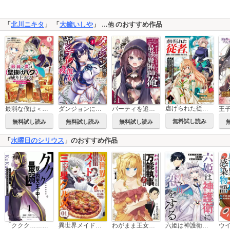
「
北川ニキタ
」 「
大鐘いしや
」
のおすすめ作品
…他
虐げられた従者、敵地の天使なお嬢様に拾われる ～命令に従っていただけにもかかわらず、知らないうちに最強の魔術師になっていたようです～（分冊版）
最弱な僕は＜壁抜けバグ＞で成り上がる～壁をすり抜けたら、初回クリア報酬を無限回収できました！～
ダンジョンに潜むヤンデレな彼女に俺は何度も殺される
パーティを追放されたらチート能力を手に入れて最強魔術師になっちゃった俺 異世界アンソロジーコミック
無料試し読み
無料試し読み
無料試し読み
無料試し読み
「
水曜日のシリウス
」のおすすめ作品
「ククク……。奴は四天王の中でも最弱」と解雇された俺、なぜか勇者と聖女の師匠になる
異世界メイドの三ツ星グルメ 現代ごはん作ったら王宮で大バズリしました
わがまま王女に仕えた万能執事、隣の帝国で最強の軍人に成り上がり無双する
六姫は神護衛に恋をする ～最強の守護騎士、転生して魔法学園に行く～