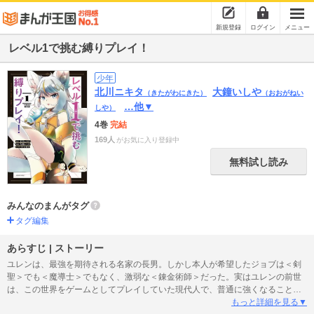
新規登録
ログイン
メニュー
レベル1で挑む縛りプレイ！
少年
北川ニキタ
大鐘いしや
（きたがわにきた）
（おおがねい
…他▼
しや）
4巻
完結
169人
がお気に入り登録中
無料試し読み
みんなのまんがタグ
タグ編集
あらすじ | ストーリー
ユレンは、最強を期待される名家の長男。しかし本人が希望したジョブは＜剣
聖＞でも＜魔導士＞でもなく、激弱な＜錬金術師＞だった。実はユレンの前世
は、この世界をゲームとしてプレイしていた現代人で、普通に強くなることに
は飽きていたのだ！ 自ら低いレベル＆弱いジョブを選択し、縛りプレイを楽
もっと詳細を見る▼