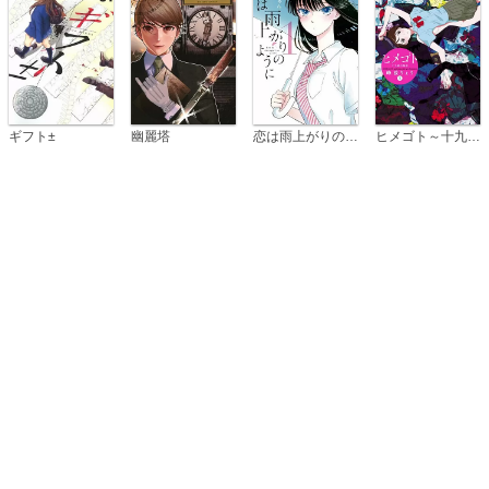
恋は雨上がりのように
ギフト±
幽麗塔
ヒメゴト～十九歳の制服～