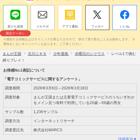
友だち追加
メルマガ
アプリ通知
フォロー
いいね
限定クーポン
※通知する情報およびタイミングが異なりますので、併せて受け取ることをお勧めします。 ※
通知をしないキャンペーンもあります。ご了承ください。
まんが王国
北川ニキタ
少年漫画
水曜日のシリウス
レベル1で挑む
縛りプレイ！
お得感No.1表記について
「電子コミックサービスに関するアンケート」
調査期間
2026年3月6日～2026年3月18日
調査対象
まんが王国または主要電子コミックサービスのうちいずれか
をメイン且つ有料で利用している20歳～69歳の男女
サンプル数
1,236サンプル
調査方法
インターネットリサーチ
調査委託先
株式会社MARCS
詳細表示▼