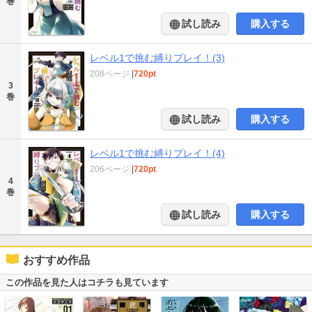
巻
試し読み
購入する
レベル1で挑む縛りプレイ！(3)
208ページ
|
720pt
3
巻
試し読み
購入する
レベル1で挑む縛りプレイ！(4)
206ページ
|
720pt
4
巻
試し読み
購入する
おすすめ作品
この作品を見た人はコチラも見ています