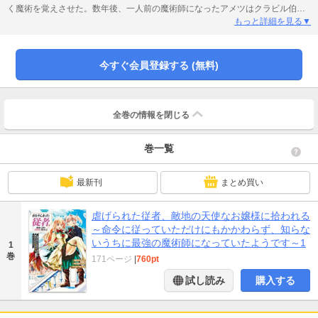
く魔術を覚えさせた。数年後、一人前の魔術師になったアメツはクラビル伯爵
にリグルット侯爵家長女のティルミを暗殺するように命じられ、暗殺者として
もっと詳細を見る▼
ティルミの前に姿を現す。この出会いがアメツの人生を大きく変えるのであっ
た──。
今すぐ会員登録する (無料)
全巻の情報を
閉じる
巻一覧
最新刊
まとめ買い
虐げられた従者、敵地の天使なお嬢様に拾われる
～命令に従っていただけにもかかわらず、知らな
いうちに最強の魔術師になっていたようです～1
1
巻
171ページ
|
760pt
試し読み
購入する